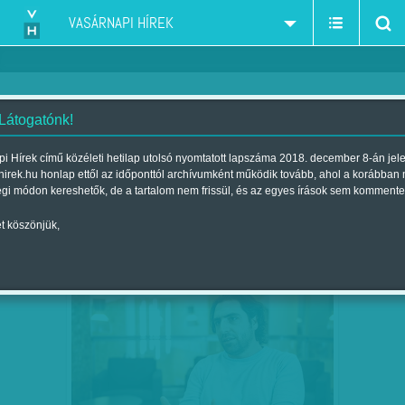
VASÁRNAPI HÍREK
 Látogatónk!
könyvkiadók - Magvető, Jelenkor
szűkítés:
i Hírek című közéleti hetilap utolsó nyomtatott lapszáma 2018. december 8-án jel
hirek.hu honlap ettől az időponttól archívumként működik tovább, ahol a korábban
égi módon kereshetők, de a tartalom nem frissül, és az egyes írások sem kommente
t köszönjük,
A FÜGGETLENSÉG ÁRA
MÁRC
04