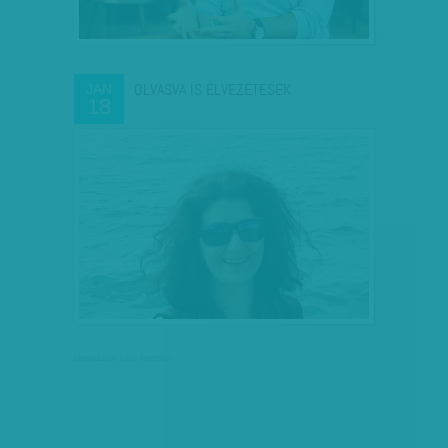
OLVASVA IS ÉLVEZETESEK
JAN
18
társadalmi célú hirdetés