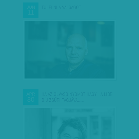
TÚLÉLNI A VÁLSÁGOT
JÚN
11
HA AZ OLVASÓ NYOMOT HAGY - A LIBRI-
ÁPR
30
DÍJ ZSŰRI TAGJÁVAL,…