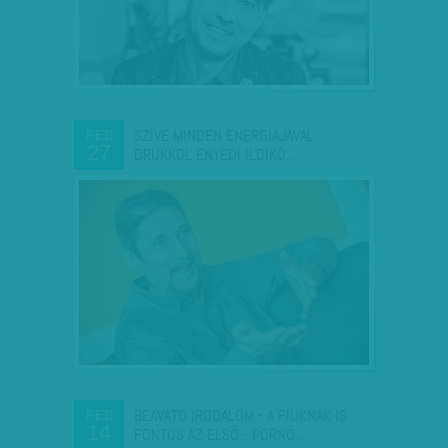
SZÍVE MINDEN ENERGIÁJÁVAL
FEB
27
DRUKKOL ENYEDI ILDIKÓ…
BEAVATÓ IRODALOM - A FIÚKNAK IS
FEB
14
FONTOS AZ ELSŐ - PORNÓ…