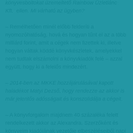
könyvesboltokat üzemeltető Rainbow Üzletlánc
Kft. ellen. Mi várható az ügyben?
– Remélhetően minél előbb felderíti a
nyomozóhatóság, hová és hogyan tűnt el az a több
milliárd forint, amit a cégek nem fizettek ki, illetve
hogyan váltak köddé könyvkészletek, amelyekkel
nem tudtak elszámolni a könyvkiadók felé – azzal
együtt, hogy ki a felelős mindezért.
– 2014-ben az MKKE hozzájárulásával kapott
haladékot Matyi Dezső, hogy rendezze az akkor is
már jelentős adósságait és konszolidálja a cégeit.
– A könyvforgalom majdnem 40 százaléka felett
rendelkezett akkor az Alexandra. Szerzőként és
könyveim kiadójának vezetője elbeszéléseiből napi