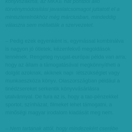
könyvszakma, az MKKE hat pontból álló
törvénymódosítási javaslatcsomagot juttatott el a
miniszterelnökhöz még márciusban, mindeddig
válaszra sem méltatták a szervezetet.
– Pedig ezek egyenként is, egymással kombinálva
is nagyon jó ötletek, kézenfekvő megoldások
lennének. Rengeteg nyugat-európai példa van arra,
hogy az állam a támogatásával megkönnyítheti a
dolgát azoknak, akiknek napi létszükséglet vagy
munkaeszköza könyv. Olaszországban például a
tinédzsereket serkentik könyvvásárlásra
utalvánnyal. De fura az is, hogy a tao-pénzekkel
sportot, színházat, filmeket lehet támogatni, a
minőségi magyar irodalom kiadását meg nem.
– Nem tartanak attól, hogy mindezekért cserébe