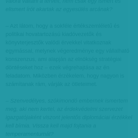
valóra váltani a terveit, nem csak egy ismert és
elismert írót akartak az egyesülés arcának?
– Azt látom, hogy a sokféle értékszemléletű és
politikai hovatartozású kiadóvezetők és
könyvterjesztők valódi érvekkel vitatkoznak
egymással, melynek végeredménye egy vállalható
konszenzus, ami alapján az elnökség stratégiai
döntéseket hoz – ezek végrehajtása az én
feladatom. Miközben érzékelem, hogy nagyon is
számítanak rám, várják az ötleteimet.
– Szenvedélyes, szókimondó embernek ismertem
meg, aki nem kertel, az érdekvédelmi szervezet
igazgatójaként viszont jelentős diplomáciai érzékkel
kell bírnia. Vissza kell majd fojtania a
temperamentumát?