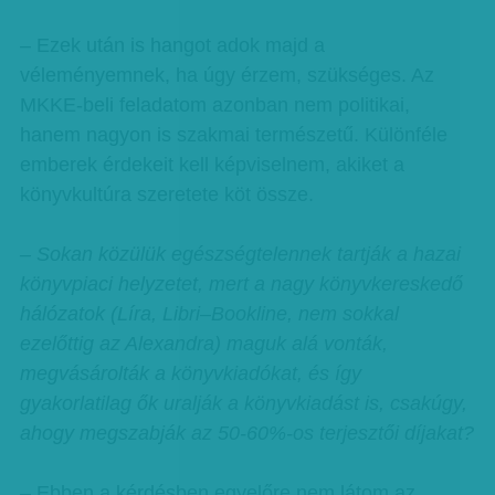
– Ezek után is hangot adok majd a
véleményemnek, ha úgy érzem, szükséges. Az
MKKE-beli feladatom azonban nem politikai,
hanem nagyon is szakmai természetű. Különféle
emberek érdekeit kell képviselnem, akiket a
könyvkultúra szeretete köt össze.
– Sokan közülük egészségtelennek tartják a hazai
könyvpiaci helyzetet, mert a nagy könyvkereskedő
hálózatok (Líra, Libri–Bookline, nem sokkal
ezelőttig az Alexandra) maguk alá vonták,
megvásárolták a könyvkiadókat, és így
gyakorlatilag ők uralják a könyvkiadást is, csakúgy,
ahogy megszabják az 50-60%-os terjesztői díjakat?
– Ebben a kérdésben egyelőre nem látom az