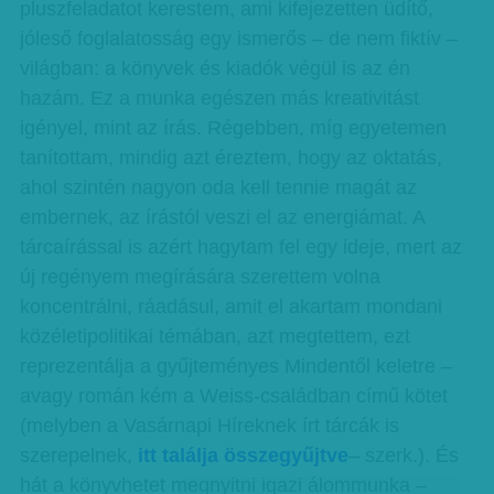
pluszfeladatot kerestem, ami kifejezetten üdítő,
jóleső foglalatosság egy ismerős – de nem fiktív –
világban: a könyvek és kiadók végül is az én
hazám. Ez a munka egészen más kreativitást
igényel, mint az írás. Régebben, míg egyetemen
tanítottam, mindig azt éreztem, hogy az oktatás,
ahol szintén nagyon oda kell tennie magát az
embernek, az írástól veszi el az energiámat. A
tárcaírással is azért hagytam fel egy ideje, mert az
új regényem megírására szerettem volna
koncentrálni, ráadásul, amit el akartam mondani
közéletipolitikai témában, azt megtettem, ezt
reprezentálja a gyűjteményes Mindentől keletre –
avagy román kém a Weiss-családban című kötet
(melyben a Vasárnapi Híreknek írt tárcák is
szerepelnek,
itt találja összegyűjtve
– szerk.). És
hát a könyvhetet megnyitni igazi álommunka –