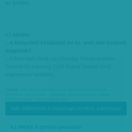
az érdeke.
+1 kérdés
– A könyvheti kínálatból mi az, amit már kinézett
magának?
– A lista nem rövid. Az olvasást Tompa Andrea
Omerta és Kemény Zsófi Rabok tovább című
regényeivel kezdtem.
Címkék:
könyvfesztivál-könyvvásár-könyvhét-könyvszemle-
könyvpiac
,
könyvkiadók - Magvető, Jelenkor
,
Fókusz
,
Interjú
,
Péterfy Gergely - Péterfy-Novák Éva
Már előfizethet a Vasárnapi Hírekre, kattintson!
Az MKKE 6 pontos javaslata