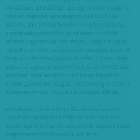
elmozdulás lehetőségét. Ez egy öröklött struktúra,
magyar sajátság, amivel együtt kell tudni élni.
Máshol, ahol jobban funkcionál a piacgazdaság,
kiegyensúlyozottabban, tagoltabban működik
mindez. Ugyanakkor nem érzem, hogy a magyar
modell a könyvek minőségének akadálya lenne. A
nagy konglomerátumoknak is elemi érdeke, hogy
sokszínű legyen a könyvkínálat, de az MKKE által
képviselt, saját arculattal bíró kis és független
kiadók garantálják az igazi sokszínűséget, ezért is
különösen fontos, hogy ezt a válságot túléljék.
– A válságot, amit a Matyi Dezső által vezetett
Alexandra-birodalom csődje okozott. Az MKKE
feljelentést is tett az Alexandra-bolthálózatot ellátó
nagykereskedő Könyvbazár Kft. és a