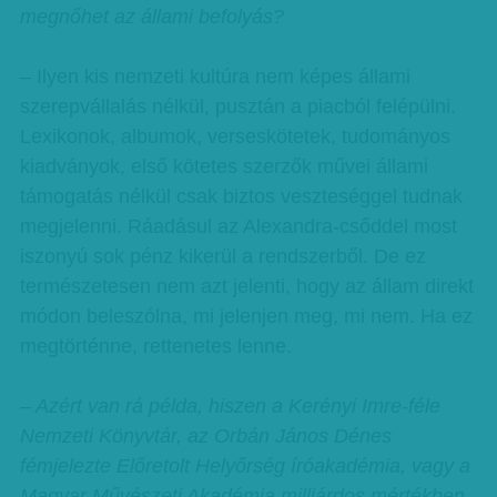
megnőhet az állami befolyás?
– Ilyen kis nemzeti kultúra nem képes állami
szerepvállalás nélkül, pusztán a piacból felépülni.
Lexikonok, albumok, verseskötetek, tudományos
kiadványok, első kötetes szerzők művei állami
támogatás nélkül csak biztos veszteséggel tudnak
megjelenni. Ráadásul az Alexandra-csőddel most
iszonyú sok pénz kikerül a rendszerből. De ez
természetesen nem azt jelenti, hogy az állam direkt
módon beleszólna, mi jelenjen meg, mi nem. Ha ez
megtörténne, rettenetes lenne.
– Azért van rá példa, hiszen a Kerényi Imre-féle
Nemzeti Könyvtár, az Orbán János Dénes
fémjelezte Előretolt Helyőrség íróakadémia, vagy a
Magyar Művészeti Akadémia milliárdos mértékben