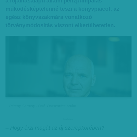
a lojalitásalapú állami pénzpumpálás
működésképtelenné teszi a könyvpiacot, az
egész könyvszakmára vonatkozó
törvénymódosítás viszont elkerülhetetlen.
Péterfy Gergely - Fotó: Draskovics Ádám
hirdetes
– Hogy érzi magát az új szerepkörében?