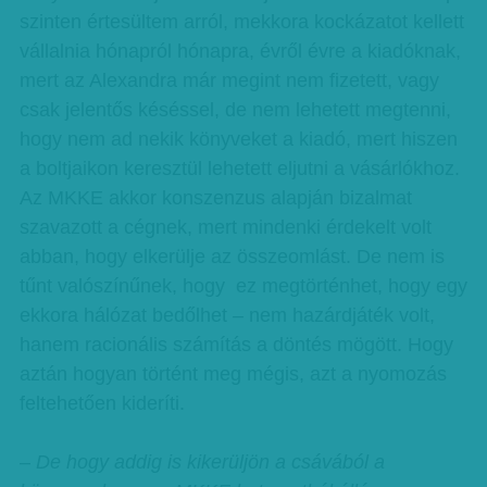
szinten értesültem arról, mekkora kockázatot kellett
vállalnia hónapról hónapra, évről évre a kiadóknak,
mert az Alexandra már megint nem fizetett, vagy
csak jelentős késéssel, de nem lehetett megtenni,
hogy nem ad nekik könyveket a kiadó, mert hiszen
a boltjaikon keresztül lehetett eljutni a vásárlókhoz.
Az MKKE akkor konszenzus alapján bizalmat
szavazott a cégnek, mert mindenki érdekelt volt
abban, hogy elkerülje az összeomlást. De nem is
tűnt valószínűnek, hogy ez megtörténhet, hogy egy
ekkora hálózat bedőlhet – nem hazárdjáték volt,
hanem racionális számítás a döntés mögött. Hogy
aztán hogyan történt meg mégis, azt a nyomozás
feltehetően kideríti.
– De hogy addig is kikerüljön a csávából a