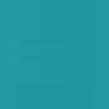
KÖVETKEZŐ:
KETTESBEN MARADNI…
ELŐZŐ:
TRUMP…
társadalmi célú hirdetés