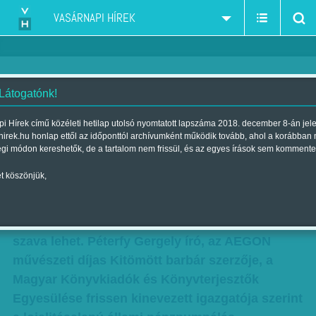
VASÁRNAPI HÍREK
 Látogatónk!
Túlélni a válságot
i Hírek című közéleti hetilap utolsó nyomtatott lapszáma 2018. december 8-án jel
hirek.hu honlap ettől az időponttól archívumként működik tovább, ahol a korábban
Szerző:
Rácz I. Péter
| Megjelent a 2017. június 10.-i lapszámban
égi módon kereshetők, de a tartalom nem frissül, és az egyes írások sem kommente
t köszönjük,
Rendkívül élvezi, hogy a nap egy részében
elszakadhat az íróasztalától, és az Ünnepi
Könyvhét programjának összeállításában is
szava lehet. Péterfy Gergely író, az AEGON
művészeti díjas Kitömött barbár szerzője, a
Magyar Könyvkiadók és Könyvterjesztők
Egyesülése frissen kinevezett igazgatója szerint