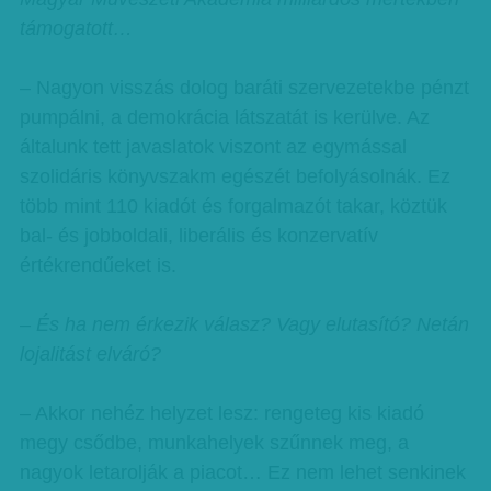
támogatott…
– Nagyon visszás dolog baráti szervezetekbe pénzt
pumpálni, a demokrácia látszatát is kerülve. Az
általunk tett javaslatok viszont az egymással
szolidáris könyvszakm egészét befolyásolnák. Ez
több mint 110 kiadót és forgalmazót takar, köztük
bal- és jobboldali, liberális és konzervatív
értékrendűeket is.
– És ha nem érkezik válasz? Vagy elutasító? Netán
lojalitást elváró?
– Akkor nehéz helyzet lesz: rengeteg kis kiadó
megy csődbe, munkahelyek szűnnek meg, a
nagyok letarolják a piacot… Ez nem lehet senkinek