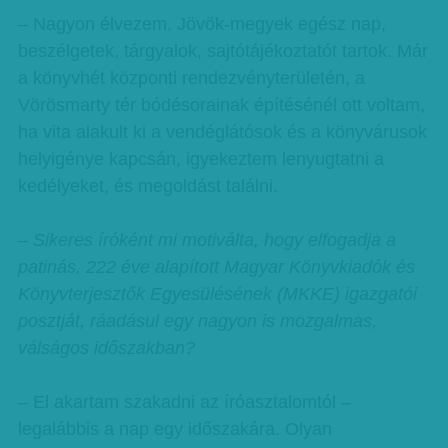
– Nagyon élvezem. Jövök-megyek egész nap,
beszélgetek, tárgyalok, sajtótájékoztatót tartok. Már
a könyvhét központi rendezvényterületén, a
Vörösmarty tér bódésorainak építésénél ott voltam,
ha vita alakult ki a vendéglátósok és a könyvárusok
helyigénye kapcsán, igyekeztem lenyugtatni a
kedélyeket, és megoldást találni.
– Sikeres íróként mi motiválta, hogy elfogadja a
patinás, 222 éve alapított Magyar Könyvkiadók és
Könyvterjesztők Egyesülésének (MKKE) igazgatói
posztját, ráadásul egy nagyon is mozgalmas,
válságos időszakban?
– El akartam szakadni az íróasztalomtól –
legalábbis a nap egy időszakára. Olyan