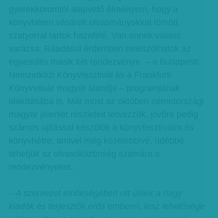
gyerekkoromtól alapvető élményem, hogy a
könyvhéten vásárolt olvasmányokkal tömött
szatyorral tartok hazafelé. Van ennek valami
varázsa. Ráadásul érdemben beleszólhatok az
egyesülés másik két rendezvénye – a Budapesti
Nemzetközi Könyvfesztivál és a Frankfurti
Könyvvásár magyar standja – programjának
alakításába is. Már most az októberi németországi
magyar jelenlét részleteit tervezzük, jövőre pedig
számos újítással készülök a könyvfesztiválra és
könyvhétre, amivel még közelebbivé, üdébbé
tehetjük az olvasóközönség számára a
rendezvényeket.
– A szervezet elnökségében ott ülnek a nagy
kiadók és terjesztők erős emberei, lesz lehetősége