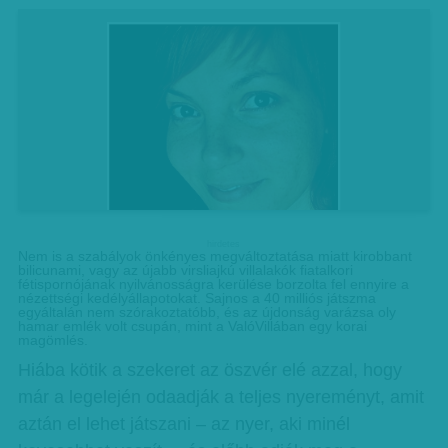
hirdetes
Nem is a szabályok önkényes megváltoztatása miatt kirobbant
bilicunami, vagy az újabb virsliajkú villalakók fiatalkori
fétispornójának nyilvánosságra kerülése borzolta fel ennyire a
nézettségi kedélyállapotokat. Sajnos a 40 milliós játszma
egyáltalán nem szórakoztatóbb, és az újdonság varázsa oly
hamar emlék volt csupán, mint a ValóVillában egy korai
magömlés.
Hiába kötik a szekeret az öszvér elé azzal, hogy
már a legelején odaadják a teljes nyereményt, amit
aztán el lehet játszani – az nyer, aki minél