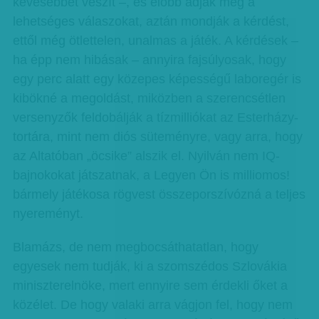
kevesebbet veszít –, és előbb adják meg a
lehetséges válaszokat, aztán mondják a kérdést,
ettől még ötlettelen, unalmas a játék. A kérdések –
ha épp nem hibásak – annyira fajsúlyosak, hogy
egy perc alatt egy közepes képességű laboregér is
kibökné a megoldást, miközben a szerencsétlen
versenyzők feldobálják a tízmilliókat az Esterházy-
tortára, mint nem diós süteményre, vagy arra, hogy
az Altatóban „öcsike” alszik el. Nyilván nem IQ-
bajnokokat játszatnak, a Legyen Ön is milliomos!
bármely játékosa rögvest összeporszívózná a teljes
nyereményt.
Blamázs, de nem megbocsáthatatlan, hogy
egyesek nem tudják, ki a szomszédos Szlovákia
miniszterelnöke, mert ennyire sem érdekli őket a
közélet. De hogy valaki arra vágjon fel, hogy nem