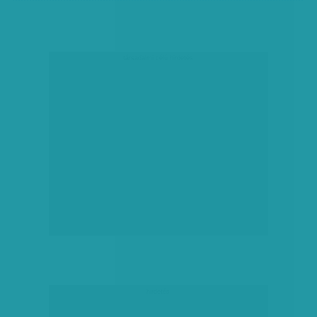
társadalmi célú hirdetés
hirdetés