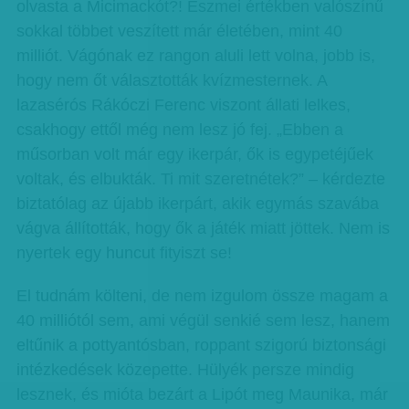
olvasta a Micimackót?! Eszmei értékben valószínű
sokkal többet veszített már életében, mint 40
milliót. Vágónak ez rangon aluli lett volna, jobb is,
hogy nem őt választották kvízmesternek. A
lazasérós Rákóczi Ferenc viszont állati lelkes,
csakhogy ettől még nem lesz jó fej. „Ebben a
műsorban volt már egy ikerpár, ők is egypetéjűek
voltak, és elbukták. Ti mit szeretnétek?” – kérdezte
biztatólag az újabb ikerpárt, akik egymás szavába
vágva állították, hogy ők a játék miatt jöttek. Nem is
nyertek egy huncut fityiszt se!
El tudnám költeni, de nem izgulom össze magam a
40 milliótól sem, ami végül senkié sem lesz, hanem
eltűnik a pottyantósban, roppant szigorú biztonsági
intézkedések közepette. Hülyék persze mindig
lesznek, és mióta bezárt a Lipót meg Maunika, már