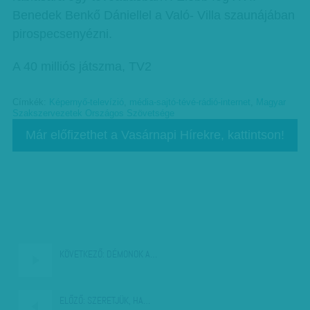
Benedek Benkő Dániellel a Való- Villa szaunájában
pirospecsenyézni.
A 40 milliós játszma, TV2
Címkék:
Képernyő-televízió
,
média-sajtó-tévé-rádió-internet
,
Magyar
Szakszervezetek Országos Szövetsége
Már előfizethet a Vasárnapi Hírekre, kattintson!
KÖVETKEZŐ:
DÉMONOK A…
ELŐZŐ:
SZERETJÜK, HA…