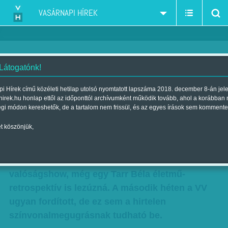
VASÁRNAPI HÍREK
 Látogatónk!
Sniccerrel a 40 millióért
i Hírek című közéleti hetilap utolsó nyomtatott lapszáma 2018. december 8-án jel
hirek.hu honlap ettől az időponttól archívumként működik tovább, ahol a korábban
Szerző:
Bálint Orsolya
| Megjelent a 2010. december 12.-i lapszámban
égi módon kereshetők, de a tartalom nem frissül, és az egyes írások sem kommente
t köszönjük,
A 40 milliós játszma elsőre úgy tűnt, megüti a
főnyereményt: indulásakor verte a ValóVilágot.
Ám amilyen vakondvakítóan nézhetetlen a
valóságshow, még egy Tarr Béla életmű-
retrospektív is lezúzná. A második héten a VV
ugyan fordított, de ez sem a hirtelen
színvonalmegugrásnak tudható be.