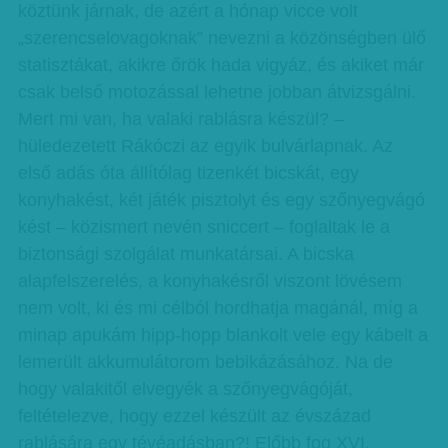
köztünk járnak, de azért a hónap vicce volt
„szerencselovagoknak” nevezni a közönségben ülő
statisztákat, akikre őrök hada vigyáz, és akiket már
csak belső motozással lehetne jobban átvizsgálni.
Mert mi van, ha valaki rablásra készül? –
hüledezetett Rákóczi az egyik bulvárlapnak. Az
első adás óta állítólag tizenkét bicskát, egy
konyhakést, két játék pisztolyt és egy szőnyegvágó
kést – közismert nevén sniccert – foglaltak le a
biztonsági szolgálat munkatársai. A bicska
alapfelszerelés, a konyhakésről viszont lövésem
nem volt, ki és mi célból hordhatja magánál, míg a
minap apukám hipp-hopp blankolt vele egy kábelt a
lemerült akkumulátorom bebikázásához. Na de
hogy valakitől elvegyék a szőnyegvágóját,
feltételezve, hogy ezzel készült az évszázad
rablására egy tévéadásban?! Előbb fog XVI.