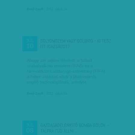
Beró Zsolt
| 2012. július 10.
SÓLYOMSZEM VAGY GÓLBÍRÓ - KI TESZ
JÚL
10
ITT IGAZSÁGOT?
Ahogy azt sejteni lehetett, a futball
szabályalkotó testülete (IFAB) és a
Nemzetközi Labdarúgó-szövetség (FIFA)
a héten zöldutat adott a játékvezetőt
segítő technológiának, amelyet…
Beró Zsolt
| 2012. július 10.
GAZDASÁGÉLÉNKÍTŐ BOMBA GÓLOK –
JÚL
08
TALPRA TUD ÁLLNI…