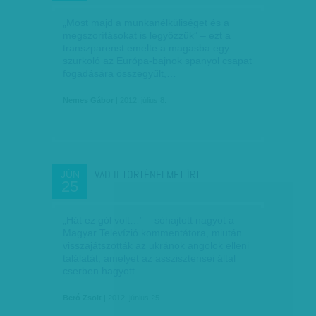
„Most majd a munkanélküliséget és a
megszorításokat is legyőzzük” – ezt a
transzparenst emelte a magasba egy
szurkoló az Európa-bajnok spanyol csapat
fogadására összegyűlt,…
Nemes Gábor
| 2012. július 8.
VAD II TÖRTÉNELMET ÍRT
JÚN
25
„Hát ez gól volt…” – sóhajtott nagyot a
Magyar Televízió kommentátora, miután
visszajátszották az ukránok angolok elleni
találatát, amelyet az asszisztensei által
cserben hagyott…
Beró Zsolt
| 2012. június 25.