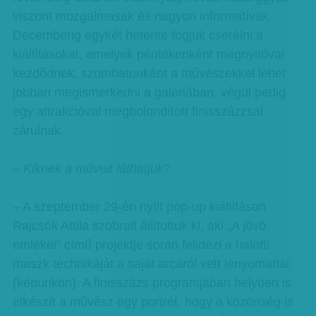
viszont mozgalmasak és nagyon informatívak.
Decemberig egykét hetente fogjuk cserélni a
kiállításokat, amelyek péntekenként megnyitóval
kezdődnek, szombatonként a művészekkel lehet
jobban megismerkedni a galériában, végül pedig
egy attrakcióval megbolondított finisszázzsal
zárulnak.
– Kiknek a műveit láthatjuk?
– A szeptember 29-én nyílt pop-up kiállításon
Rajcsók Attila szobrait állítottuk ki, aki „A jövő
emlékei” című projektje során felidézi a halotti
maszk technikáját a saját arcáról vett lenyomattal
(képünkön). A finisszázs programjában helyben is
elkészít a művész egy portrét, hogy a közönség is