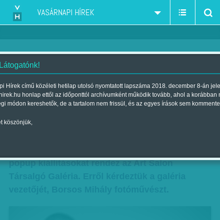
VASÁRNAPI HÍREK
 Látogatónk!
Szabadság, élmény
i Hírek című közéleti hetilap utolsó nyomtatott lapszáma 2018. december 8-án jel
hirek.hu honlap ettől az időponttól archívumként működik tovább, ahol a korábban
Szerző:
F. Szabó Kata
| Megjelent a 2017. szeptember 30.-i
égi módon kereshetők, de a tartalom nem frissül, és az egyes írások sem kommente
lapszámban
t köszönjük,
Rövid, a művész személyét középpontba állító,
Magyarországon még szokatlannak számító
popup kiállításokat rendez az Art Salon
Társalgó Galéria. Erről kérdeztük a galéria
vezetőjét, Borsos Mihály fotóművészt.