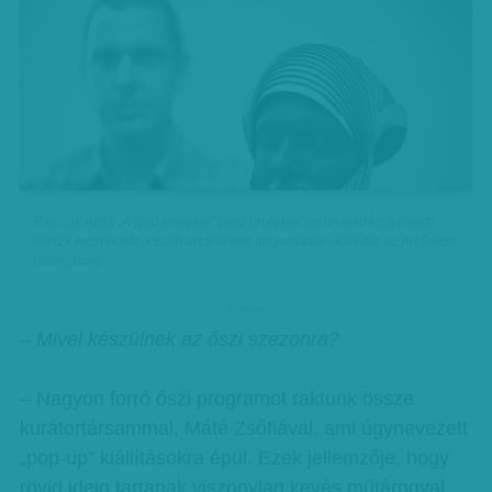
Rajcsók Attila „A jövő emlékei” című projektje során felidézi a halotti
maszk technikáját a saját arcáról vett lenyomattal - kiállítás az Art Salon
Galériában
hirdetes
– Mivel készülnek az őszi szezonra?
– Nagyon forró őszi programot raktunk össze
kurátortársammal, Máté Zsófiával, ami úgynevezett
„pop-up” kiállításokra épül. Ezek jellemzője, hogy
rövid ideig tartanak viszonylag kevés műtárggyal,