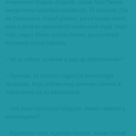
megismerje hogyan dolgozik. Utána Ábel Tamás
üvegművész kiállítása következik. Őt Borszéki Zita
és Zalakovács József grafikai, páros tárlata követi,
ahol a divat és absztrakció találkoznak majd. Majd
PAF, vagyis Pintér András Ferenc gesztusfestő
kisméretű művei láthatók.
– Mi az előnye ezeknek a pop-up kiállításoknak?
– Gyorsak, és közben nagyon jó lehetőséget
nyújtanak, hogy jobban meg lehessen ismerni a
művészeket és az alkotásaikat.
– Sok fiatal művésszel dolgozik. Nehéz rátalálni a
tehetségekre?
– Egyáltalán nem, egymást hozzák. Sokan hívnak