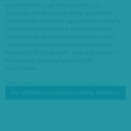
a műtermeikbe, hogy megmutassák, min
dolgoznak. Azt látom, hogy nehéz a mai fiatal
művészeknek. Régebben úgy gondoltam, hogy a
rendszerváltást követően a szabadságélmény
szárnyakat ad, de tévedtem. Könnyebb, amikor
valami ellen markánsan meg tudjuk magunkat
fogalmazni. Most úgy látom, hogy a társadalmi
érzékenység újra megjelenik a kortárs
művészetben.
Címkék:
kiállítás
,
fotózás-fotóművészet
,
Interjú
,
képzőművészet
Már előfizethet a Vasárnapi Hírekre, kattintson!