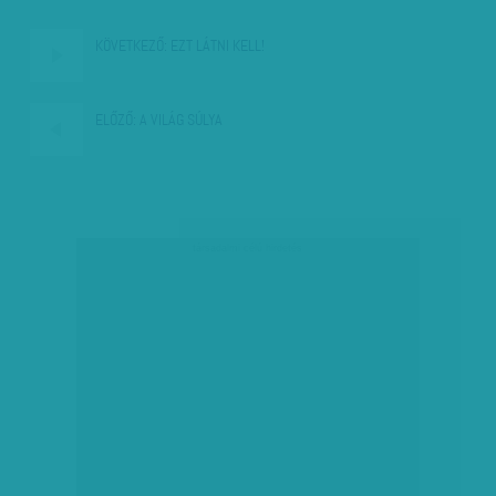
KÖVETKEZŐ:
EZT LÁTNI KELL!
ELŐZŐ:
A VILÁG SÚLYA
társadalmi célú hirdetés