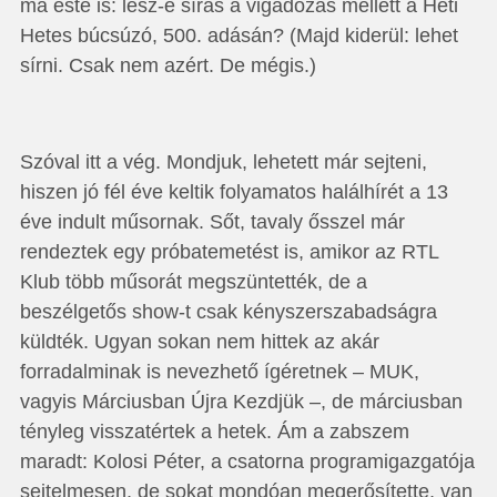
ma este is: lesz-e sírás a vigadozás mellett a Heti
Hetes búcsúzó, 500. adásán? (Majd kiderül: lehet
sírni. Csak nem azért. De mégis.)
Szóval itt a vég. Mondjuk, lehetett már sejteni,
hiszen jó fél éve keltik folyamatos halálhírét a 13
éve indult műsornak. Sőt, tavaly ősszel már
rendeztek egy próbatemetést is, amikor az RTL
Klub több műsorát megszüntették, de a
beszélgetős show-t csak kényszerszabadságra
küldték. Ugyan sokan nem hittek az akár
forradalminak is nevezhető ígéretnek – MUK,
vagyis Márciusban Újra Kezdjük –, de márciusban
tényleg visszatértek a hetek. Ám a zabszem
maradt: Kolosi Péter, a csatorna programigazgatója
sejtelmesen, de sokat mondóan megerősítette, van