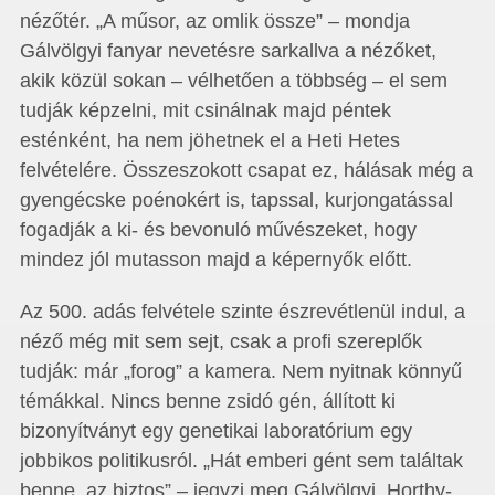
nézőtér. „A műsor, az omlik össze” – mondja
Gálvölgyi fanyar nevetésre sarkallva a nézőket,
akik közül sokan – vélhetően a többség – el sem
tudják képzelni, mit csinálnak majd péntek
esténként, ha nem jöhetnek el a Heti Hetes
felvételére. Összeszokott csapat ez, hálásak még a
gyengécske poénokért is, tapssal, kurjongatással
fogadják a ki- és bevonuló művészeket, hogy
mindez jól mutasson majd a képernyők előtt.
Az 500. adás felvétele szinte észrevétlenül indul, a
néző még mit sem sejt, csak a profi szereplők
tudják: már „forog” a kamera. Nem nyitnak könnyű
témákkal. Nincs benne zsidó gén, állított ki
bizonyítványt egy genetikai laboratórium egy
jobbikos politikusról. „Hát emberi gént sem találtak
benne, az biztos” – jegyzi meg Gálvölgyi. Horthy-