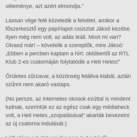
véleménye, azt azért elmondja.”
Lassan vége felé közeledik a felvétel, amikor a
főszerkesztő egy papírlapot csúsztat Jáksó kezébe.
Ilyen még nem volt, az adás leáll. Most mi van?
Olvasd már! – követelik a szereplők, mire Jáksó:
„Ebben a percben kaptam a hírt: októbertől az RTL
Klub 2-es csatornáján folytatódik a Heti Hetes!”
Őrületes zűrzavar, a közönség felállva kiabál, aztán
szűnni nem akaró vastaps.
(No persze, az internetes okosok ezúttal is mindent
tudnak, szerintük ez az egész csak egy médiaheck
volt, a Heti Hetes „szopatásával” akarták bevezetni
az új csatorna indulását.)