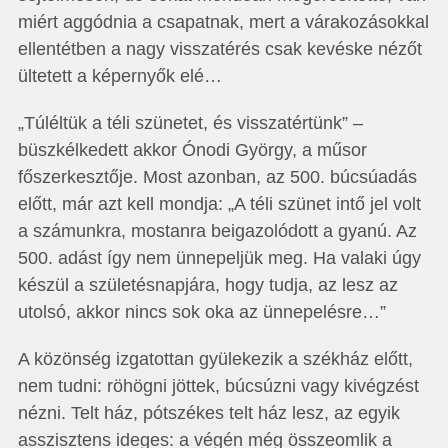
miért aggódnia a csapatnak, mert a várakozásokkal
ellentétben a nagy visszatérés csak kevéske nézőt
ültetett a képernyők elé…
„Túléltük a téli szünetet, és visszatértünk” –
büszkélkedett akkor Ónodi György, a műsor
főszerkesztője. Most azonban, az 500. búcsúadás
előtt, már azt kell mondja: „A téli szünet intő jel volt
a számunkra, mostanra beigazolódott a gyanú. Az
500. adást így nem ünnepeljük meg. Ha valaki úgy
készül a születésnapjára, hogy tudja, az lesz az
utolsó, akkor nincs sok oka az ünnepelésre…”
A közönség izgatottan gyülekezik a székház előtt,
nem tudni: röhögni jöttek, búcsúzni vagy kivégzést
nézni. Telt ház, pótszékes telt ház lesz, az egyik
asszisztens ideges: a végén még összeomlik a