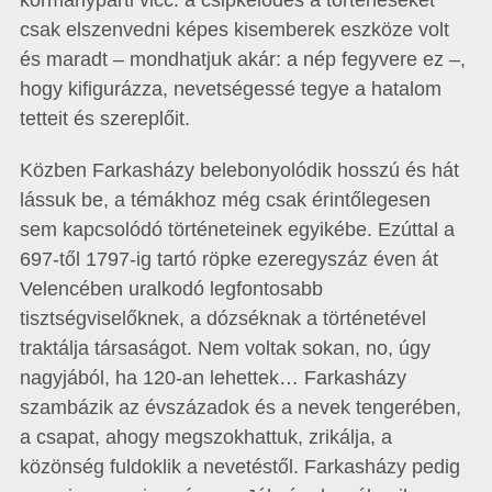
kormánypárti vicc: a csipkelődés a történéseket
csak elszenvedni képes kisemberek eszköze volt
és maradt – mondhatjuk akár: a nép fegyvere ez –,
hogy kifigurázza, nevetségessé tegye a hatalom
tetteit és szereplőit.
Közben Farkasházy belebonyolódik hosszú és hát
lássuk be, a témákhoz még csak érintőlegesen
sem kapcsolódó történeteinek egyikébe. Ezúttal a
697-től 1797-ig tartó röpke ezeregyszáz éven át
Velencében uralkodó legfontosabb
tisztségviselőknek, a dózséknak a történetével
traktálja társaságot. Nem voltak sokan, no, úgy
nagyjából, ha 120-an lehettek… Farkasházy
szambázik az évszázadok és a nevek tengerében,
a csapat, ahogy megszokhattuk, zrikálja, a
közönség fuldoklik a nevetéstől. Farkasházy pedig