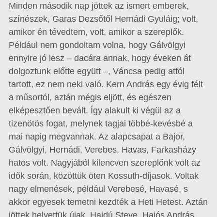
Minden második nap jöttek az ismert emberek,
színészek, Garas Dezsőtől Hernádi Gyuláig; volt,
amikor én tévedtem, volt, amikor a szereplők.
Például nem gondoltam volna, hogy Gálvölgyi
ennyire jó lesz – dacára annak, hogy éveken át
dolgoztunk előtte együtt –, Váncsa pedig attól
tartott, ez nem neki való. Kern András egy évig félt
a műsortól, aztán mégis eljött, és egészen
elképesztően bevált. Így alakult ki végül az a
tizenötös fogat, melynek tagjai többé-kevésbé a
mai napig megvannak. Az alapcsapat a Bajor,
Gálvölgyi, Hernádi, Verebes, Havas, Farkasházy
hatos volt. Nagyjából kilencven szereplőnk volt az
idők során, közöttük öten Kossuth-díjasok. Voltak
nagy elmenések, például Verebesé, Havasé, s
akkor egyesek temetni kezdték a Heti Hetest. Aztán
jöttek helyettük újak, Hajdú Steve, Hajós András,