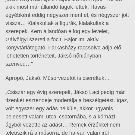
akik most már állandó tagok lettek. Havas
egyébként eddig négyszer ment el, és négyszer jött
vissza… Kialakultak a figurák, kialakultak a
szerepek. Kern állandóan elfog egy levelet,
Gálvölgyi szereti a focit, Bajor Imi aktív
könyvtárlátogató, Farkasházy raccsolva adja elő
lehetetlen történeteit, Jáksó nőhiányban
szenved…”
Apropó, Jáksó. Műsorvezetőt is cseréltek…
„Csiszár egy évig szerepelt, Jáksó Laci pedig már
tizenkét esztendeje moderálja a beszélgetést. Igaz,
volt egyszer egy adás nélküle, akkor ugyanis
beleesett valami utcai csatornába, s a kórházi
ágyból vezette az adást… Remek érzékkel nem
telepszik rá a műsorra, de ha van valamiről