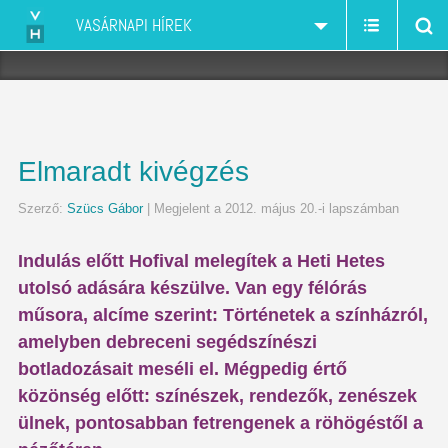
VASÁRNAPI HÍREK
Elmaradt kivégzés
Szerző:
Szücs Gábor
| Megjelent a 2012. május 20.-i lapszámban
Indulás előtt Hofival melegítek a Heti Hetes
utolsó adására készülve. Van egy félórás
műsora, alcíme szerint: Történetek a színházról,
amelyben debreceni segédszínészi
botladozásait meséli el. Mégpedig értő
közönség előtt: színészek, rendezők, zenészek
ülnek, pontosabban fetrengenek a röhögéstől a