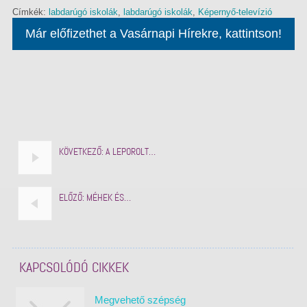
Címkék:
labdarúgó iskolák
,
labdarúgó iskolák
,
Képernyő-televízió
Már előfizethet a Vasárnapi Hírekre, kattintson!
KÖVETKEZŐ:
A LEPOROLT…
ELŐZŐ:
MÉHEK ÉS…
KAPCSOLÓDÓ CIKKEK
Megvehető szépség