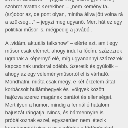
szobrot avattak Kerekiben – „nem kemény­ fa­
(sz)obor az, de pont olyan, mintha állva jött volna rá
a szükség…” – jegyzi meg ugyanő. Mert hát ez egy
politikai műsor is, mégpedig a javából.
A „vidám, aktuális talkshow” – elérte azt, amit egy
műsor csak elérhet: ahogy indul a főcím, százezrek
ugranak a képernyő elé, míg ugyanannyi százezrek
kapcsolnak undorral odébb. Szeretik és gyűlölik –
ahogy az egy véleményműsortól el is várható.
Mondhatni, mióta csak megy, e két érzelem által
korbácsolt hullámhegyek és -völgyek között
hajózva szerez magának barátot és ellenséget.
Mert ilyen a humor: mindig a fennálló hatalom
bajuszát rángatja. Nincs, és bármennyire is
próbálkoznak ezzel, egyszerűen nem létezik