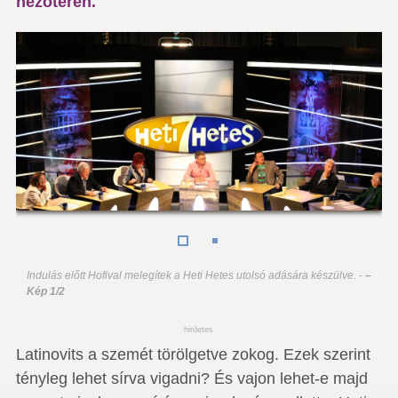
nézőtéren.
Indulás előtt Hofival melegítek a Heti Hetes utolsó adására készülve.
-
–
Kép 1/2
hirdetes
Latinovits a szemét törölgetve zokog. Ezek szerint
tényleg lehet sírva vigadni? És vajon lehet-e majd