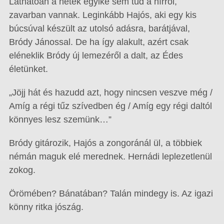
Láthatóan a hetek egyike sem tud a hírről,
zavarban vannak. Leginkább Hajós, aki egy kis
búcsúval készült az utolsó adásra, barátjával,
Bródy Jánossal. De ha így alakult, azért csak
eléneklik Bródy új lemezéről a dalt, az Édes
életünket.
„Jöjj hát és hazudd azt, hogy nincsen veszve még /
Amíg a régi tűz szívedben ég / Amíg egy régi daltól
könnyes lesz szemünk…”
Bródy gitározik, Hajós a zongoránál ül, a többiek
némán maguk elé merednek. Hernádi leplezetlenül
zokog.
Örömében? Bánatában? Talán mindegy is. Az igazi
könny ritka jószág.