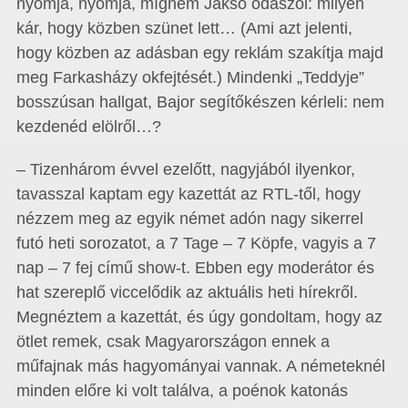
nyomja, nyomja, mígnem Jáksó odaszól: milyen
kár, hogy közben szünet lett… (Ami azt jelenti,
hogy közben az adásban egy reklám szakítja majd
meg Farkasházy okfejtését.) Mindenki „Teddyje”
bosszúsan hallgat, Bajor segítőkészen kérleli: nem
kezdenéd elölről…?
– Tizenhárom évvel ezelőtt, nagyjából ilyenkor,
tavasszal kaptam egy kazettát az RTL-től, hogy
nézzem meg az egyik német adón nagy sikerrel
futó heti sorozatot, a 7 Tage – 7 Köpfe, vagyis a 7
nap – 7 fej című show-t. Ebben egy moderátor és
hat szereplő viccelődik az aktuális heti hírekről.
Megnéztem a kazettát, és úgy gondoltam, hogy az
ötlet remek, csak Magyarországon ennek a
műfajnak más hagyományai vannak. A németeknél
minden előre ki volt találva, a poénok katonás