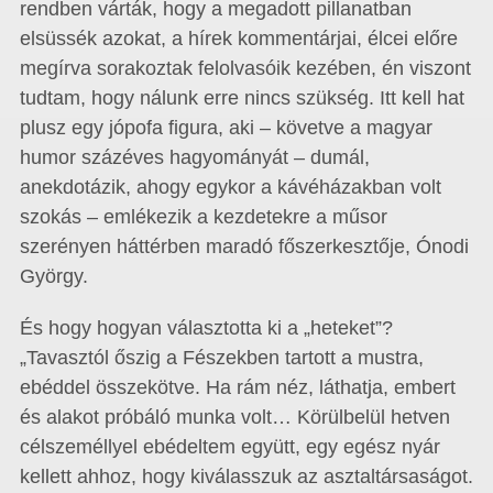
rendben várták, hogy a megadott pillanatban
elsüssék azokat, a hírek kommentárjai, élcei előre
megírva sorakoztak felolvasóik kezében, én viszont
tudtam, hogy nálunk erre nincs szükség. Itt kell hat
plusz egy jópofa figura, aki – követve a magyar
humor százéves hagyományát – dumál,
anekdotázik, ahogy egykor a kávéházakban volt
szokás – emlékezik a kezdetekre a műsor
szerényen háttérben maradó főszerkesztője, Ónodi
György.
És hogy hogyan választotta ki a „heteket”?
„Tavasztól őszig a Fészekben tartott a mustra,
ebéddel összekötve. Ha rám néz, láthatja, embert
és alakot próbáló munka volt… Körülbelül hetven
célszeméllyel ebédeltem együtt, egy egész nyár
kellett ahhoz, hogy kiválasszuk az asztaltársaságot.