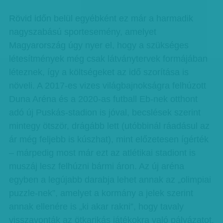
Rövid időn belül egyébként ez már a harmadik
nagyszabású sportesemény, amelyet
Magyarország úgy nyer el, hogy a szükséges
létesítmények még csak látványtervek formájában
léteznek, így a költségeket az idő szorítása is
növeli. A 2017-es vizes világbajnokságra felhúzott
Duna Aréna és a 2020-as futball Eb-nek otthont
adó új Puskás-stadion is jóval, becslések szerint
mintegy ötször, drágább lett (utóbbinál ráadásul az
ár még feljebb is kúszhat), mint előzetesen ígérték
– márpedig most már ezt az atlétikai stadiont is
muszáj lesz felhúzni bármi áron. Az új aréna
egyben a legújabb darabja lehet annak az „olimpiai
puzzle-nek”, amelyet a kormány a jelek szerint
annak ellenére is „ki akar rakni”, hogy tavaly
visszavonták az ötkarikás játékokra való pályázatot.