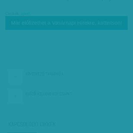
Címkék:
sport
Már előfizethet a Vasárnapi Hírekre, kattintson!
KÖVETKEZŐ:
TANÁRNŐ A…
ELŐZŐ:
KELLENE EGY CSAPAT
KAPCSOLÓDÓ CIKKEK