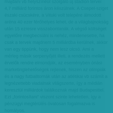
majdani vb helyszínéül szolgáló új stadion tervei
4,7 milliárd forintos áron készülnek. A Csepel-sziget
északi csücskére, a Vituki volt telepére álmodott
aréna 40 ezer férőhelyes lehet, de a világbajnokság
után 15 ezresre visszabontanák. A végső költséget
egyelőre megbecsülni is nehéz, mindenesetre, ha
csak a tervek majdnem 5 milliárdba kerülnek, akkor
van egy tippünk, hogy nem lesz olcsó. Ami a
mérleg másik serpenyőjét illeti, a rendezés mellett
érvelők rendre elmondják, az eseményben óriási
marketinglehetőségek rejlenek, hiszen az olimpiák
és a nagy futballtornák után az atlétikai vb számít a
legnézettebb viadalnak világszerte, így a médián
keresztül milliárdok találkoznak majd Budapesttel.
Ezt „forintosítani” viszont szinte lehetetlen, így a
pénzügyi megtérülés óvatosan fogalmazva is
homályos.