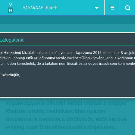
VASÁRNAPI HÍREK
 Látogatónk!
A legdrágább puzzle
i Hírek című közéleti hetilap utolsó nyomtatott lapszáma 2018. december 8-án jel
hirek.hu honlap ettől az időponttól archívumként működik tovább, ahol a korábban
Szerző:
B. ZS.
| Megjelent a 2018. december 08.-i lapszámban
égi módon kereshetők, de a tartalom nem frissül, és az egyes írások sem kommente
t köszönjük,
A héten hivatalossá vált, hogy Budapest
rendezheti a 2023-as atlétikai világbajnokságot.
No, nem mintha nagy lett volna az izgalom, a
végére ugyanis ellenfél nélkül maradt a magyar
főváros: utolsó riválisként idén nyáron
Barcelona is bedobta a törölközőt, ettől kezdve
tényleg csak formalitássá vált a bejelentés.