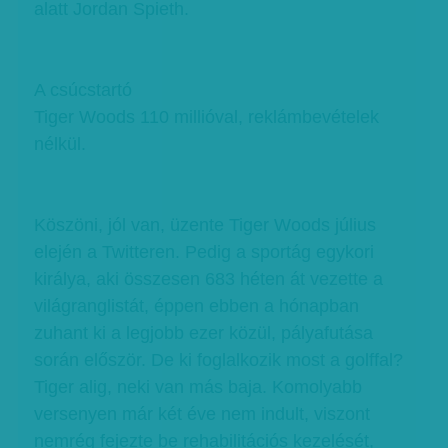
alatt Jordan Spieth.
A csúcstartó
Tiger Woods 110 millióval, reklámbevételek
nélkül.
Köszöni, jól van, üzente Tiger Woods július
elején a Twitteren. Pedig a sportág egykori
királya, aki összesen 683 héten át vezette a
világranglistát, éppen ebben a hónapban
zuhant ki a legjobb ezer közül, pályafutása
során először. De ki foglalkozik most a golffal?
Tiger alig, neki van más baja. Komolyabb
versenyen már két éve nem indult, viszont
nemrég fejezte be rehabilitációs kezelését,