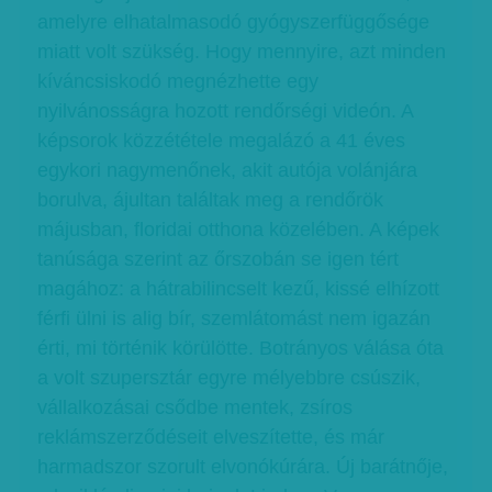
amelyre elhatalmasodó gyógyszerfüggősége
miatt volt szükség. Hogy mennyire, azt minden
kíváncsiskodó megnézhette egy
nyilvánosságra hozott rendőrségi videón. A
képsorok közzététele megalázó a 41 éves
egykori nagymenőnek, akit autója volánjára
borulva, ájultan találtak meg a rendőrök
májusban, floridai otthona közelében. A képek
tanúsága szerint az őrszobán se igen tért
magához: a hátrabilincselt kezű, kissé elhízott
férfi ülni is alig bír, szemlátomást nem igazán
érti, mi történik körülötte. Botrányos válása óta
a volt szupersztár egyre mélyebbre csúszik,
vállalkozásai csődbe mentek, zsíros
reklámszerződéseit elveszítette, és már
harmadszor szorult elvonókúrára. Új barátnője,