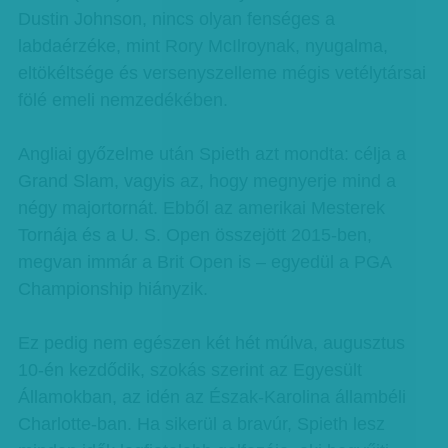
Dustin Johnson, nincs olyan fenséges a
labdaérzéke, mint Rory McIlroynak, nyugalma,
eltökéltsége és versenyszelleme mégis vetélytársai
fölé emeli nemzedékében.
Angliai győzelme után Spieth azt mondta: célja a
Grand Slam, vagyis az, hogy megnyerje mind a
négy majortornát. Ebből az amerikai Mesterek
Tornája és a U. S. Open összejött 2015-ben,
megvan immár a Brit Open is – egyedül a PGA
Championship hiányzik.
Ez pedig nem egészen két hét múlva, augusztus
10-én kezdődik, szokás szerint az Egyesült
Államokban, az idén az Észak-Karolina állambéli
Charlotte-ban. Ha sikerül a bravúr, Spieth lesz