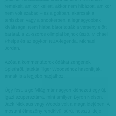
remekelt, amikor kellett, akkor nem hibázott, amikor
nem volt szabad – ez a golfban, akárcsak a
teniszben vagy a snookerben, a legnagyobbak
kiváltsága. Nem hiába bátorították a verseny előtt
barátai, a 23-szoros olimpiai bajnok úszó, Michael
Phelps és az egykori NBA-legenda, Michael
Jordan.
Azóta a kommentátorok ódákat zengenek
Spiethről, játékát Tiger Woodséhoz hasonlítják,
annak is a legjobb napjaihoz.
Úgy fest, a golfvilág már nagyon kiéhezett egy új,
igazi szupersztárra, mint amilyen Byron Nelson,
Jack Nicklaus vagy Woods volt a maga idejében. A
mostani élmezőny rendkívül sűrű, hosszú ideje