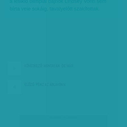
a lesikló olimpiai bajnok Lindsey Vonn sem
bírta vele sokáig, tavalyelőtt szakítottak.
KÖVETKEZŐ:
HONTALAN, DE MÁR…
ELŐZŐ:
PÉNZ AZ ABLAKBAN
társadalmi célú hirdetés