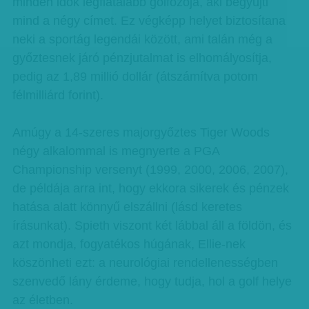
minden idők legfiatalabb golfozója, aki begyűjti
mind a négy címet. Ez végképp helyet biztosítana
neki a sportág legendái között, ami talán még a
győztesnek járó pénzjutalmat is elhomályosítja,
pedig az 1,89 millió dollár (átszámítva potom
félmilliárd forint).
Amúgy a 14-szeres majorgyőztes Tiger Woods
négy alkalommal is megnyerte a PGA
Championship versenyt (1999, 2000, 2006, 2007),
de példája arra int, hogy ekkora sikerek és pénzek
hatása alatt könnyű elszállni (lásd keretes
írásunkat). Spieth viszont két lábbal áll a földön, és
azt mondja, fogyatékos húgának, Ellie-nek
köszönheti ezt: a neurológiai rendellenességben
szenvedő lány érdeme, hogy tudja, hol a golf helye
az életben.