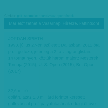
Címkék:
golf
,
sportüzlet-sportbiznisz-sportpénzek
Már előfizethet a Vasárnapi Hírekre, kattintson!
JORDAN SPIETH
1993. július 27-én született Dallasban. 2012 óta
profi golfozó, jelenleg a 2. a világranglistán.
14 tornát nyert, köztük három majort: Mesterek
Tornája (2015), U. S. Open (2015), Brit Open
(2017)
32,6 millió
dollárt, azaz 1,8 milliárd forintot keresett
golfozással profi pályafutásának eddigi öt éve