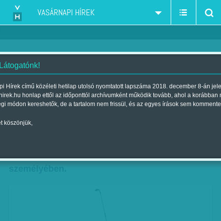
VASÁRNAPI HÍREK
 Látogatónk!
A trónkövetelő
i Hírek című közéleti hetilap utolsó nyomtatott lapszáma 2018. december 8-án jel
hirek.hu honlap ettől az időponttól archívumként működik tovább, ahol a korábban
Szerző:
Bártfai Gergely
| Megjelent a 2017. július 29.-i lapszámban
égi módon kereshetők, de a tartalom nem frissül, és az egyes írások sem kommente
t köszönjük,
A golfvilág trónja már csaknem egy évtizede,
Tiger Woods hanyatlása óta üresen áll. Végre
komoly jelentkező akadt rá, Jordan Spieth
személyében.