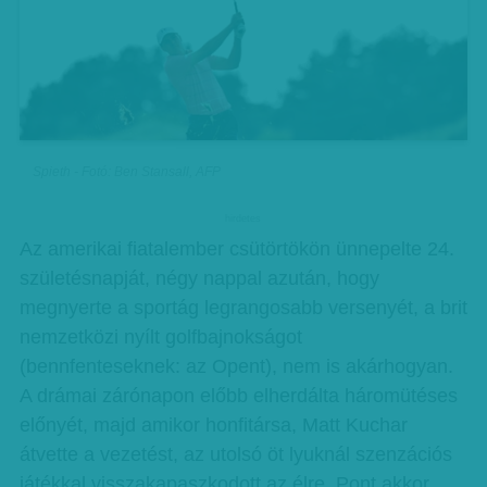
Spieth - Fotó: Ben Stansall, AFP
hirdetes
Az amerikai fiatalember csütörtökön ünnepelte 24.
születésnapját, négy nappal azután, hogy
megnyerte a sportág legrangosabb versenyét, a brit
nemzetközi nyílt golfbajnokságot
(bennfenteseknek: az Opent), nem is akárhogyan.
A drámai zárónapon előbb elherdálta háromütéses
előnyét, majd amikor honfitársa, Matt Kuchar
átvette a vezetést, az utolsó öt lyuknál szenzációs
játékkal visszakapaszkodott az élre. Pont akkor