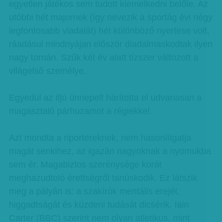
egyetlen játékos sem tudott kiemelkedni belőle. Az
utóbbi hét majornek (így nevezik a sportág évi négy
legfontosabb viadalát) hét különböző nyertese volt,
ráadásul mindnyájan először diadalmaskodtak ilyen
nagy tornán. Szűk két év alatt tízszer változott a
világelső személye.
Egyedül az ifjú ünnepelt hárította el udvariasan a
magasztaló párhuzamot a régiekkel.
Azt mondta a riportereknek, nem hasonlítgatja
magát senkihez, az igazán nagyoknak a nyomukba
sem ér. Magabiztos szerénysége korát
meghazudtoló érettségről tanúskodik. Ez látszik
meg a pályán is: a szakírók mentális erejét,
higgadtságát és küzdeni tudását dicsérik. Iain
Carter (BBC) szerint nem olyan atletikus, mint