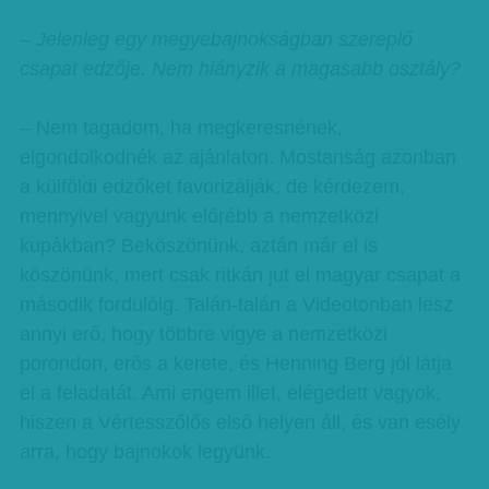
– Jelenleg egy megyebajnokságban szereplő
csapat edzője. Nem hiányzik a magasabb osztály?
– Nem tagadom, ha megkeresnének,
elgondolkodnék az ajánlaton. Mostanság azonban
a külföldi edzőket favorizálják, de kérdezem,
mennyivel vagyunk előrébb a nemzetközi
kupákban? Beköszönünk, aztán már el is
köszönünk, mert csak ritkán jut el magyar csapat a
második fordulóig. Talán-talán a Videotonban lesz
annyi erő, hogy többre vigye a nemzetközi
porondon, erős a kerete, és Henning Berg jól látja
el a feladatát. Ami engem illet, elégedett vagyok,
hiszen a Vértesszőlős első helyen áll, és van esély
arra, hogy bajnokok legyünk.