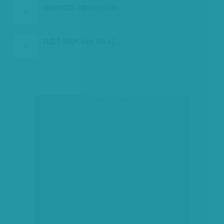
KÖVETKEZŐ:
FOCI VOLT, FOCI…
ELŐZŐ:
HEGYI IVÁN: HOL AZ…
társadalmi célú hirdetés