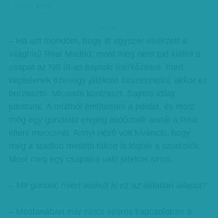
Kiprich József
hirdetes
– Ha azt mondom, hogy itt egyszer elvérzett a
világhírű Real Madrid, most meg nem tud kiállni a
csapat az NB III-as bajnoki mérkőzésre, mert
képtelenek tizenegy játékost összeszedni, akkor ez
borzasztó. Micsoda kontraszt. Sajnos idáig
jutottunk. A múltból említettem a példát, és most
még egy gondolat erejéig elidőznék annál a Real
elleni meccsnél. Annyi néző volt kíváncsi, hogy
még a stadion melletti fákon is lógtak a szurkolók.
Most meg egy csapatra való játékos sincs.
– Mit gondol, miért alakult ki ez az áldatlan állapot?
– Mostanában már nincs szoros kapcsolatom a