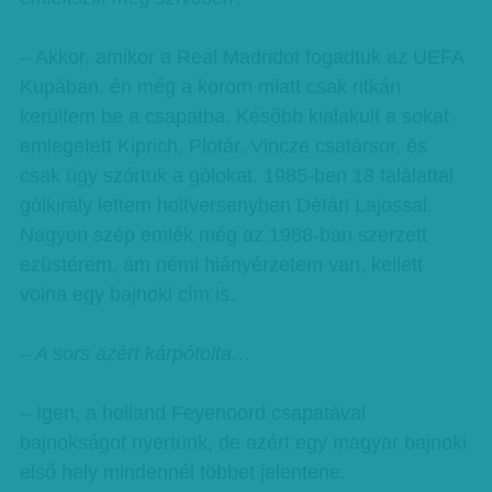
– Akkor, amikor a Real Madridot fogadtuk az UEFA
Kupában, én még a korom miatt csak ritkán
kerültem be a csapatba. Később kialakult a sokat
emlegetett Kiprich, Plotár, Vincze csatársor, és
csak úgy szórtuk a gólokat. 1985-ben 18 találattal
gólkirály lettem holtversenyben Détári Lajossal.
Nagyon szép emlék még az 1988-ban szerzett
ezüstérem, ám némi hiányérzetem van, kellett
volna egy bajnoki cím is.
– A sors azért kárpótolta…
– Igen, a holland Feyenoord csapatával
bajnokságot nyertünk, de azért egy magyar bajnoki
első hely mindennél többet jelentene.