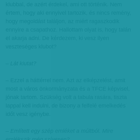
klubbal, de azért érdekel, ami ott történik. Nem
értem, hogy aki ennyivel tartozik, és nincs remény,
hogy megoldást találjon, az miért ragaszkodik
ennyire a csapathoz. Hallottam olyat is, hogy talán
el akarja adni. De kérdezem, ki vesz ilyen
veszteséges klubot?
– Lát kiutat?
– Ezzel a háttérrel nem. Azt az elképzelést, amit
most a város önkormányzata és a TFCE képvisel,
jónak tartom. Szükség volt a tabula rasára, tiszta
lappal kell indulni, de bizony a felfelé emelkedés
időt vesz igénybe.
– Említett egy szép emléket a múltból. Mire
emlékszik még szívesen?