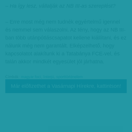
– Ha így lesz, vállalják az NB III-as szereplést?
– Erre most még nem tudnék egyértelmű igennel
és nemmel sem válaszolni. Az tény, hogy az NB III-
ban több utánpótláscsapatot kellene kiállítani, és ez
nálunk még nem garantált. Elképzelhető, hogy
kapcsolatot alakítunk ki a Tatabánya FCE-vel, és
talán akkor mindkét egyesület jól járhatna.
Címkék:
magyar foci
,
Interjú
,
sporttörténelem
Már előfizethet a Vasárnapi Hírekre, kattintson!