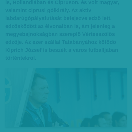
is, Hollandiában és Cipruson, és volt magyar,
valamint ciprusi gólkirály. Az aktív
labdarúgópályafutását befejezve edző lett,
edzősködött az élvonalban is, ám jelenleg a
megyebajnokságban szereplő Vértesszőlős
edzője. Az ezer szállal Tatabányához kötődő
Kiprich József is beszélt a város futballjában
történtekről.