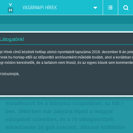
VASÁRNAPI HÍREK
 Látogatónk!
Kiprich József: Csak a magyar
i Hírek című közéleti hetilap utolsó nyomtatott lapszáma 2018. december 8-án jel
hirek.hu honlap ettől az időponttól archívumként működik tovább, ahol a korábban
bajnoki cím hiányzott
égi módon kereshetők, de a tartalom nem frissül, és az egyes írások sem kommente
Szerző:
Lázár Lajos
| Megjelent a 2017. március 11.-i lapszámban
t köszönjük,
A számos ismert tatabányai labdarúgó közül is
kiemelkedik Kiprich József. 1980-ban 17 évesen
mutatkozott be a Bányász csapatában, az NB I-
ben. 1984-ben már pályára lépett a magyar
válogatott színeiben, és a 70 válogatottbeli
mérkőzésén 28 gólt szerzett. Játszott külföldön