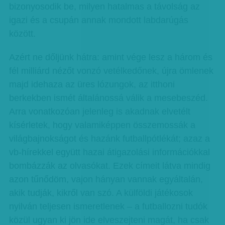
bizonyosodik be, milyen hatalmas a távolság az
igazi és a csupán annak mondott labdarúgás
között.
Azért ne dőljünk hátra: amint vége lesz a három és
fél milliárd nézőt vonzó vetélkedőnek, újra ömlenek
majd idehaza az üres lózungok, az itthoni
berkekben ismét általánossá válik a mesebeszéd.
Arra vonatkozóan jelenleg is akadnak elvetélt
kísérletek, hogy valamiképpen összemossák a
világbajnokságot és hazánk futballpótlékát; azaz a
vb-hírekkel együtt hazai átigazolási információkkal
bombázzák az olvasókat. Ezek címeit látva mindig
azon tűnődöm, vajon hányan vannak egyáltalán,
akik tudják, kikről van szó. A külföldi játékosok
nyilván teljesen ismeretlenek – a futballozni tudók
közül ugyan ki jön ide elveszejteni magát, ha csak