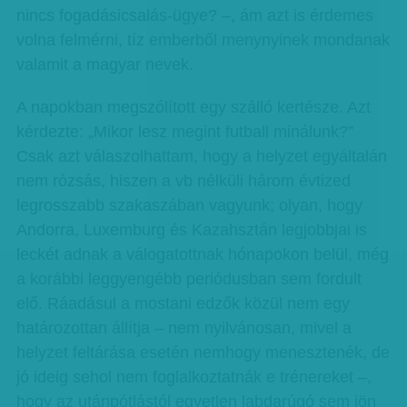
nincs fogadásicsalás-ügye? –, ám azt is érdemes
volna felmérni, tíz emberből menynyinek mondanak
valamit a magyar nevek.
A napokban megszólított egy szálló kertésze. Azt
kérdezte: „Mikor lesz megint futball minálunk?”
Csak azt válaszolhattam, hogy a helyzet egyáltalán
nem rózsás, hiszen a vb nélküli három évtized
legrosszabb szakaszában vagyunk; olyan, hogy
Andorra, Luxemburg és Kazahsztán legjobbjai is
leckét adnak a válogatottnak hónapokon belül, még
a korábbi leggyengébb periódusban sem fordult
elő. Ráadásul a mostani edzők közül nem egy
határozottan állítja – nem nyilvánosan, mivel a
helyzet feltárása esetén nemhogy menesztenék, de
jó ideig sehol nem foglalkoztatnák e trénereket –,
hogy az utánpótlástól egyetlen labdarúgó sem jön