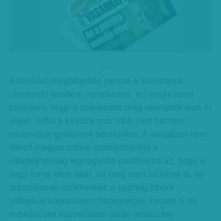
hirdetes
A derűlátó megállapítás persze a szünnapok
(átmeneti) leteltére vonatkozott, én mégis azon
tűnődtem, hogy a szenvedés még véletlenül sem ér
véget, noha a kínjaink már több mint harminc
esztendeje gyötörnek bennünket. A valójában nem
létező magyar futball szempontjából a
világbajnokság legnagyobb pozitívuma az, hogy a
nagy torna ideje alatt, ha meg nem szűnnek is, de
drasztikusan csökkennek a sportág itthoni
válfajával kapcsolatos hazugságok, hiszen a vb-
mérkőzések közvetítései során ömlesztve