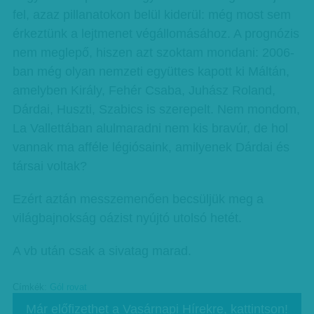
fel, azaz pillanatokon belül kiderül: még most sem
érkeztünk a lejtmenet végállomásához. A prognózis
nem meglepő, hiszen azt szoktam mondani: 2006-
ban még olyan nemzeti együttes kapott ki Máltán,
amelyben Király, Fehér Csaba, Juhász Roland,
Dárdai, Huszti, Szabics is szerepelt. Nem mondom,
La Vallettában alulmaradni nem kis bravúr, de hol
vannak ma afféle légiósaink, amilyenek Dárdai és
társai voltak?
Ezért aztán messzemenően becsüljük meg a
világbajnokság oázist nyújtó utolsó hetét.
A vb után csak a sivatag marad.
Címkék:
Gól rovat
Már előfizethet a Vasárnapi Hírekre, kattintson!