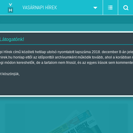
VASÁRNAPI HÍREK
 Látogatónk!
Egy hét a világ
i Hírek című közéleti hetilap utolsó nyomtatott lapszáma 2018. december 8-án jel
hirek.hu honlap ettől az időponttól archívumként működik tovább, ahol a korábban
Szerző:
Hegyi Iván
| Megjelent a 2018. július 06.-i lapszámban
égi módon kereshetők, de a tartalom nem frissül, és az egyes írások sem kommente
t köszönjük,
Azt írta péntek reggel a sportnapilap internetes
kiadása, hogy „véget ér a szenvedés, újra vb-
meccseket nézünk”.