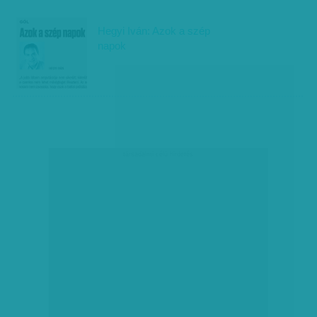
Hegyi Iván: Azok a szép
napok
társadalmi célú hirdetés