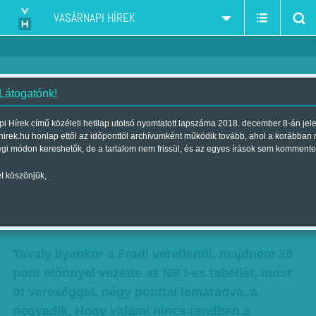
VASÁRNAPI HÍREK
 Látogatónk!
Ezek igazán jó gyerekek, de
i Hírek című közéleti hetilap utolsó nyomtatott lapszáma 2018. december 8-án jel
hirek.hu honlap ettől az időponttól archívumként működik tovább, ahol a korábban
valami nincs rendben a Fradinál
égi módon kereshetők, de a tartalom nem frissül, és az egyes írások sem kommente
- Hol tart a munkában a
t köszönjük,
pszichiáter?
Szerző:
Kövesdi Péter
| Megjelent a 2017. január 07.-i lapszámban
Tavaly ilyenkor a Fradi veretlenül, majdnem 20
pont előnnyel vezette az NB I-es tabellát, most
öt vereséggel, négy ponttal lemaradva, a
negyedik. Hogy valami nincs rendben a