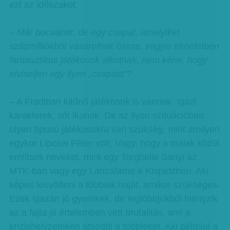
ezt az időszakot.
– Már bocsánat, de egy csapat, amelyiket
százmilliókból vásárolnak össze, vagyis elméletben
fantasztikus játékosok alkotnak, nem kéne, hogy
elviseljen egy ilyen „csapást”?
– A Fradiban kitűnő játékosok is vannak. Igazi
karakterek, sőt ikonok. De az ilyen szituációban
olyan típusú játékosokra van szükség, mint amilyen
egykor Lipcsei Péter volt. Vagy, hogy a maiak közül
említsek neveket, mint egy Torghelle Sanyi az
MTK-ban vagy egy Lanzafame a Kispestben. Aki
képes leüvölteni a többiek haját, amikor szükséges.
Ezek igazán jó gyerekek, de legtöbbjükből hiányzik
az a fajta jó értelemben vett brutalitás, ami a
krízishelyzeteken átsegíti a többieket. Aki például a