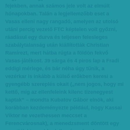
fejekben, annak számos jele volt az elmúlt
hónapokban. Talán a legjellemzőbb eset a
Vasas elleni nagy rangadó, amelyen az utolsó
utáni percig vezető FTC képtelen volt győzni,
ráadásul egy durva és teljesen felesleges
szabálytalanság után kiállították Christian
Ramírezt, mert hátba rúgta a földön fekvő
Vasas-játékost. 39 sárga és 4 piros lap a Fradi
eddigi mérlege, és bár néha úgy tűnik, a
vezérkar is inkább a külső erőkben keresi a
gyengébb szereplés okait („nem jogos, hogy mi
kettő, míg az ellenfeleink kilenc tizenegyest
kaptak” – mondta Kubatov Gábor elnök, aki
korábban kezdeményezte például, hogy Kassai
Viktor ne vezethessen meccset a
Ferencvárosnak), a menedzsment döntött egy