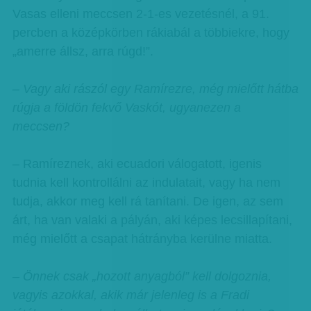
Vasas elleni meccsen 2-1-es vezetésnél, a 91.
percben a középkörben rákiabál a többiekre, hogy
„amerre állsz, arra rúgd!”.
– Vagy aki rászól egy Ramírezre, még mielőtt hátba
rúgja a földön fekvő Vaskót, ugyanezen a
meccsen?
– Ramíreznek, aki ecuadori válogatott, igenis
tudnia kell kontrollálni az indulatait, vagy ha nem
tudja, akkor meg kell rá tanítani. De igen, az sem
árt, ha van valaki a pályán, aki képes lecsillapítani,
még mielőtt a csapat hátrányba kerülne miatta.
– Önnek csak „hozott anyagból” kell dolgoznia,
vagyis azokkal, akik már jelenleg is a Fradi