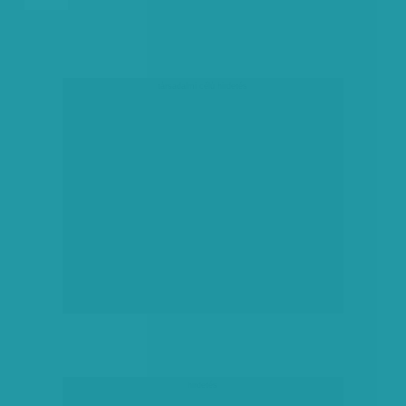
társadalmi célú hirdetés
hirdetés