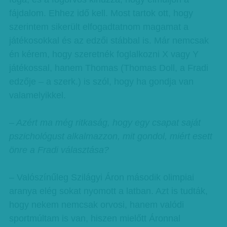
fájdalom. Ehhez idő kell. Most tartok ott, hogy
szerintem sikerült elfogadtatnom magamat a
játékosokkal és az edzői stábbal is. Már nemcsak
én kérem, hogy szeretnék foglalkozni X vagy Y
játékossal, hanem Thomas (Thomas Doll, a Fradi
edzője – a szerk.) is szól, hogy ha gondja van
valamelyikkel.
– Azért ma még ritkaság, hogy egy csapat saját
pszichológust alkalmazzon, mit gondol, miért esett
önre a Fradi választása?
– Valószínűleg Szilágyi Áron második olimpiai
aranya elég sokat nyomott a latban. Azt is tudták,
hogy nekem nemcsak orvosi, hanem valódi
sportmúltam is van, hiszen mielőtt Áronnal