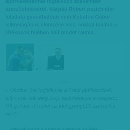
sportlélektannal foglalkozó szakember
szerződtetéséről. Kárpáti Róbert pszichiáter
feladata gyaníthatóan nem Kubatov Gábor
lelkivilágának elemzése lesz, sokkal inkább a
játékosok fejében kell rendet raknia.
hirdetes
– Október óta foglalkozik a Fradi-játékosokkal,
talán már volt elég ideje feltérképezni a csapatot.
Mit gondol, mi lehet az idei gyengébb szereplés
oka?
– Megváltozott a csapat szerepe az idei