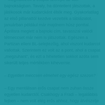
bajnokságban. Tavaly, ha döntetlent játszottak, a
játékosok már kudarcként élték meg. Gyakorlatilag
az első pillanattól kezdve vezették a táblázatot,
januárban például már majdnem húsz ponttal.
Áprilisra meglett a bajnoki cím, tavasszal valódi
tétmeccset már nem is játszottak. Egészen a
Partizan elleni BL-selejtezőig, ahol viszont kudarcot
vallottak. Szerintem ez volt az a pont, ahol a csapat
„megzuhant”, és ezt a hihetetlen sokkot azóta sem
sikerült teljes mértékben kihevernie.
– Egyetlen meccsen elmehet egy egész szezon?
– Egy mentálisan erős csapat nem zuhan össze
egyetlen kudarctól. Csakhogy a Fradi – legalábbis
fejben – nem volt elég erős ahhoz, hogy átvészelje