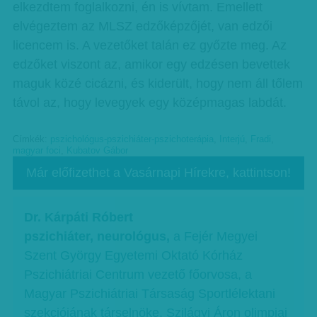
elkezdtem foglalkozni, én is vívtam. Emellett
elvégeztem az MLSZ edzőképzőjét, van edzői
licencem is. A vezetőket talán ez győzte meg. Az
edzőket viszont az, amikor egy edzésen bevettek
maguk közé cicázni, és kiderült, hogy nem áll tőlem
távol az, hogy levegyek egy középmagas labdát.
Címkék:
pszichológus-pszichiáter-pszichoterápia
,
Interjú
,
Fradi
,
magyar foci
,
Kubatov Gábor
Már előfizethet a Vasárnapi Hírekre, kattintson!
Dr. Kárpáti Róbert
pszichiáter, neurológus,
a Fejér Megyei
Szent György Egyetemi Oktató Kórház
Pszichiátriai Centrum vezető főorvosa, a
Magyar Pszichiátriai Társaság Sportlélektani
szekciójának társelnöke. Szilágyi Áron olimpiai