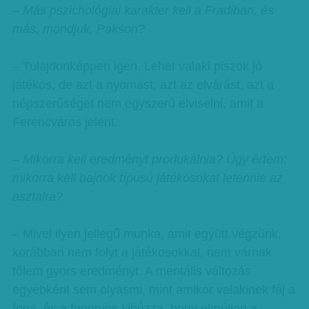
– Más pszichológiai karakter kell a Fradiban, és
más, mondjuk, Pakson?
– Tulajdonképpen igen. Lehet valaki piszok jó
játékos, de azt a nyomást, azt az elvárást, azt a
népszerűséget nem egyszerű elviselni, amit a
Ferencváros jelent.
– Mikorra kell eredményt produkálnia? Úgy értem:
mikorra kell bajnok típusú játékosokat letennie az
asztalra?
– Mivel ilyen jellegű munka, amit együtt végzünk,
korábban nem folyt a játékosokkal, nem várnak
tőlem gyors eredményt. A mentális változás
egyébként sem olyasmi, mint amikor valakinek fáj a
foga, és a fogorvos kihúzza, hogy elmúljon a