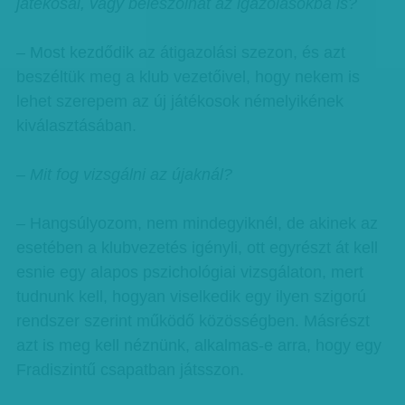
játékosai, vagy beleszólhat az igazolásokba is?
– Most kezdődik az átigazolási szezon, és azt
beszéltük meg a klub vezetőivel, hogy nekem is
lehet szerepem az új játékosok némelyikének
kiválasztásában.
– Mit fog vizsgálni az újaknál?
– Hangsúlyozom, nem mindegyiknél, de akinek az
esetében a klubvezetés igényli, ott egyrészt át kell
esnie egy alapos pszichológiai vizsgálaton, mert
tudnunk kell, hogyan viselkedik egy ilyen szigorú
rendszer szerint működő közösségben. Másrészt
azt is meg kell néznünk, alkalmas-e arra, hogy egy
Fradiszintű csapatban játsszon.