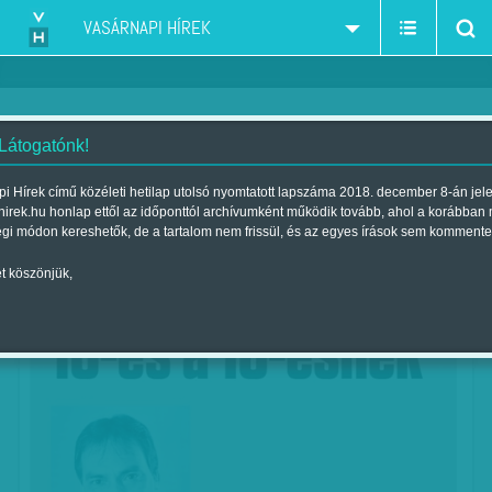
VASÁRNAPI HÍREK
 Látogatónk!
Hegyi Iván: 10-es a 10-esnek
i Hírek című közéleti hetilap utolsó nyomtatott lapszáma 2018. december 8-án jel
hirek.hu honlap ettől az időponttól archívumként működik tovább, ahol a korábban
Szerző:
Hegyi Iván
| Megjelent a 2018. január 20.-i lapszámban
égi módon kereshetők, de a tartalom nem frissül, és az egyes írások sem kommente
t köszönjük,
-