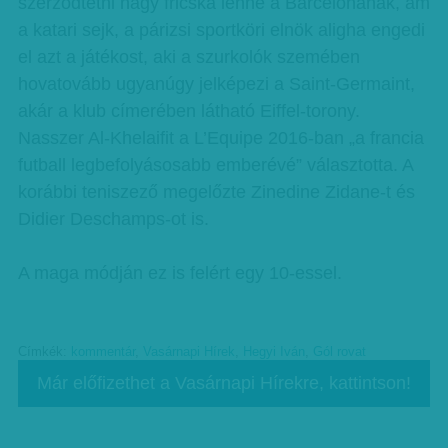
szerződtetni nagy fricska lenne a Barcelonának, ám
a katari sejk, a párizsi sportköri elnök aligha engedi
el azt a játékost, aki a szurkolók szemében
hovatovább ugyanúgy jelképezi a Saint-Germaint,
akár a klub címerében látható Eiffel-torony.
Nasszer Al-Khelaifit a L’Equipe 2016-ban „a francia
futball legbefolyásosabb emberévé” választotta. A
korábbi teniszező megelőzte Zinedine Zidane-t és
Didier Deschamps-ot is.
A maga módján ez is felért egy 10-essel.
Címkék:
kommentár
,
Vasárnapi Hírek
,
Hegyi Iván
,
Gól rovat
Már előfizethet a Vasárnapi Hírekre, kattintson!