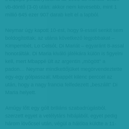
vb-döntő (3-0) után: akkor nem kevesebb, mint 1
millió 645 ezer 907 darab kelt el a lapból.
Neymar úgy kapott 10-est, hogy 9-essel senkit sem
boldogítottak; az utána következő legjobbakat –
Kimpembét, Lo Celsót, Di Mariát – egyaránt 8-assal
honorálták. Di Maria kiváló játékára külön is figyelni
kell, mert Mbappé ült az argentin „mögött” a
padon… Neymar mindkettőjüket megörvendeztette
egy-egy gólpasszal; Mbappét kilenc perccel az
után, hogy a nagy francia felfedezett „beszállt” Di
Maria helyett.
Amúgy lőtt egy gólt briliáns szabadrúgásból,
szerzett egyet a vetélytárs hibájából, egyet pedig
három lövőcsel után, végül a hálóba küldte a 11-