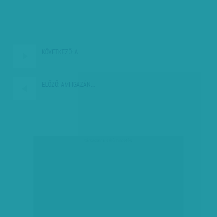
KÖVETKEZŐ:
A…
ELŐZŐ:
AMI IGAZÁN…
társadalmi célú hirdetés