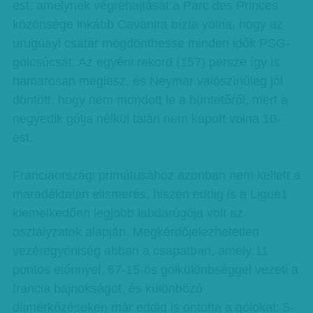
est, amelynek végrehajtását a Parc des Princes
közönsége inkább Cavanira bízta volna, hogy az
uruguayi csatár megdönthesse minden idők PSG-
gólcsúcsát. Az egyéni rekord (157) persze így is
hamarosan meglesz, és Neymar valószínűleg jól
döntött, hogy nem mondott le a büntetőről, mert a
negyedik gólja nélkül talán nem kapott volna 10-
est.
Franciaországi primátusához azonban nem kellett a
maradéktalan elismerés, hiszen eddig is a Ligue1
kiemelkedően legjobb labdarúgója volt az
osztályzatok alapján. Megkérdőjelezhetetlen
vezéregyéniség abban a csapatban, amely 11
pontos előnnyel, 67-15-ös gólkülönbséggel vezeti a
francia bajnokságot, és különböző
díjmérkőzéseken már eddig is ontotta a gólokat: 5-