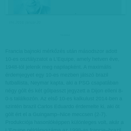
VH, 2018. január 20.
hirdetes
Francia bajnoki mérkőzés után másodszor adott
10-es osztályzatot a L’Equipe, amely hetven éve,
1948-tól jelenik meg napilapként. A maximális
érdemjegyet egy 10-es mezben játszó brazil
futballista, Neymar kapta, aki a PSG csapatában
négy gólt és két gólpasszt jegyzett a Dijon elleni 8-
0-s találkozón. Az első 10-es kalkulust 2014-ben a
szintén brazil Carlos Eduardo érdemelte ki, aki öt
gólt ért el a Guingamp–Nice meccsen (2-7).
Produkciója hasonlóképpen különleges volt, akár a
L’Equipe példányszáma az 1998-as francia–brazil