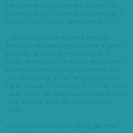
1-re nyert a Metz, 5-0-ra a Celtic, az Angers, az
Anderlecht, 6-1-re a Rennes, 6-2-re a Toulouse, a
Bordeaux, 7-1-re a Celtic együttesével szemben.
A gárda csupán két tétmeccsen billent meg:
december elején gyors egymásutánban kikapott a
Strasbourgtól, majd a Bayern Münchentől. A
további 28 mérkőzésének mérlege: 26 győzelem, 2
döntetlen. E garnitúrából ragyog ki Neymar, aki a
PSG-ben ugyanúgy prímás, mint a selecaóban,
míg Barcelonában csak másodhegedűs volt Messi
mögött. (Olyannyira, hogy tíz szabadrúgásból jó, ha
kettőt ellőhetett. De inkább csak egy volt az a
kettő.)
Immár a Real Madrid hajt rá. A királyi gárdához