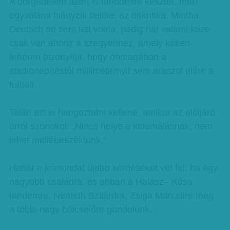
A dörgedelem azért is tűnődésre késztet, mert
egyvalami hiányzik belőle: az önkritika. Mintha
Deutsch ott sem lett volna, pedig hát valami köze
csak van ahhoz a szégyenhez, amely kéken-
fehéren bizonyítja, hogy önmagában a
stadionépítéstől milliméternyit sem araszol előre a
futball.
Talán ezt is hangoztatni kellene, amikor az elöljáró
arról szónokol: „Nincs helye a kidumálásnak, nem
lehet mellébeszélnünk.”
Habár e jelmondat újabb kérdéseket vet fel, ha egy
nagyobb családra, és abban a Halász– Kósa
tandemre, Németh Szilárdra, Zsiga Marcellre meg
a többi nagy bölcselőre gondolunk…