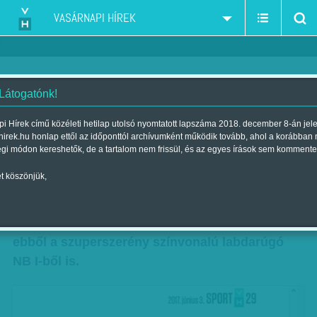
VASÁRNAPI HÍREK
 Látogatónk!
Hegyi Iván: Kéken a dühtől
i Hírek című közéleti hetilap utolsó nyomtatott lapszáma 2018. december 8-án jel
hirek.hu honlap ettől az időponttól archívumként működik tovább, ahol a korábban
Szerző:
Hegyi Iván
| Megjelent a 2017. június 03.-i lapszámban
égi módon kereshetők, de a tartalom nem frissül, és az egyes írások sem kommente
t köszönjük,
Deutsch Tamás klubelnök már-már dühödten
ment neki – szóban – mindenkinek a Hungária
körúton, miután az MTK ki tudott esni még
ebből a szuperszerény színvonalú labdarúgó
NB I-ből is.