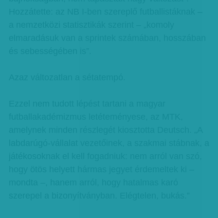
Hozzátette: az NB I-ben szereplő futballistáknak –
a nemzetközi statisztikák szerint – „komoly
elmaradásuk van a sprintek számában, hosszában
és sebességében is”.
Azaz változatlan a sétatempó.
Ezzel nem tudott lépést tartani a magyar
futballakadémizmus letéteményese, az MTK,
amelynek minden részlegét kiosztotta Deutsch. „A
labdarúgó-vállalat vezetőinek, a szakmai stábnak, a
játékosoknak el kell fogadniuk: nem arról van szó,
hogy ötös helyett hármas jegyet érdemeltek ki –
mondta –, hanem arról, hogy hatalmas karó
szerepel a bizonyítványban. Elégtelen, bukás.”