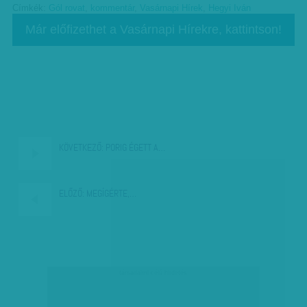
Címkék:
Gól rovat
,
kommentár
,
Vasárnapi Hírek
,
Hegyi Iván
Már előfizethet a Vasárnapi Hírekre, kattintson!
KÖVETKEZŐ:
PORIG ÉGETT A…
ELŐZŐ:
MEGÍGÉRTE,…
társadalmi célú hirdetés