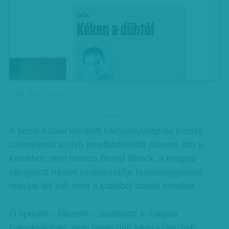
VH, 2017. június 3.
hirdetes
A hazai futball kiterjedt kampánycsapata persze
szüntelenül a nívó emelkedéséről süketel, ám a
kórushoz nem tartozó Bernd Storck, a magyar
válogatott német szakvezetője homlokegyenest
mással állt elő, mint a kottából daloló énekkar.
Ő speciel – idézem – „csalódott a magyar
bajnokságban, nem tapasztalt nagy változást”.