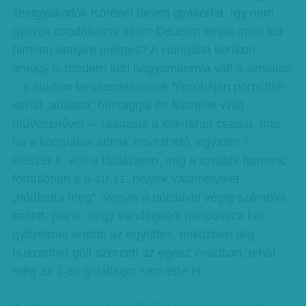
Testgyakorlók Körénél bevett gyakorlat, így nem
győzök csodálkozni azon: Deutsch elnök mitől lett
hirtelen ennyire mérges? A Hungária körúton
amúgy is modern kori hagyománnyá vált a szívatás
– a stadion beüzemelésének főpróbáján pornófilm
került „adásba” hímtaggal és Michelle Wild
művésznővel –, ráadásul a kék-fehér csapat, már
ha a kompánia annak nevezhető, egyszer 7.,
kétszer 8. volt a táblázaton, míg a további harminc
fordulóban a 9-10-11. helyek valamelyikét
„hódította meg”. Vagyis a búcsúval végig számolni
kellett, pláne, hogy vendégként mindössze két
győzelmet aratott az együttes, miközben alig
huszonhat gólt szerzett az egész évadban, tehát
még az 1-es gólátlagot sem érte el.