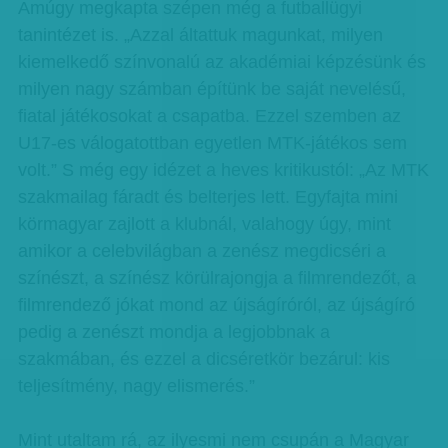
Amúgy megkapta szépen még a futballügyi
tanintézet is. „Azzal áltattuk magunkat, milyen
kiemelkedő színvonalú az akadémiai képzésünk és
milyen nagy számban építünk be saját nevelésű,
fiatal játékosokat a csapatba. Ezzel szemben az
U17-es válogatottban egyetlen MTK-játékos sem
volt.” S még egy idézet a heves kritikustól: „Az MTK
szakmailag fáradt és belterjes lett. Egyfajta mini
körmagyar zajlott a klubnál, valahogy úgy, mint
amikor a celebvilágban a zenész megdicséri a
színészt, a színész körülrajongja a filmrendezőt, a
filmrendező jókat mond az újságíróról, az újságíró
pedig a zenészt mondja a legjobbnak a
szakmában, és ezzel a dicséretkör bezárul: kis
teljesítmény, nagy elismerés.”
Mint utaltam rá, az ilyesmi nem csupán a Magyar