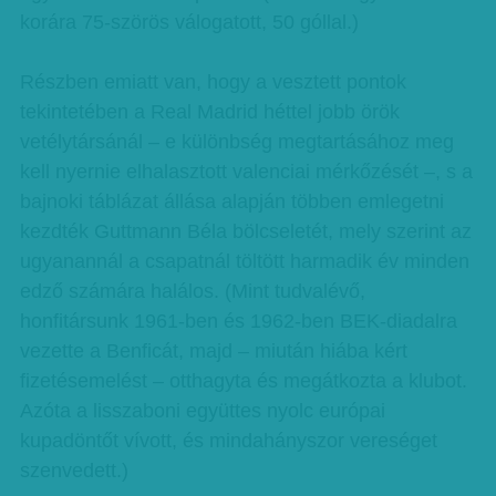
korára 75-szörös válogatott, 50 góllal.)
Részben emiatt van, hogy a vesztett pontok
tekintetében a Real Madrid héttel jobb örök
vetélytársánál – e különbség megtartásához meg
kell nyernie elhalasztott valenciai mérkőzését –, s a
bajnoki táblázat állása alapján többen emlegetni
kezdték Guttmann Béla bölcseletét, mely szerint az
ugyanannál a csapatnál töltött harmadik év minden
edző számára halálos. (Mint tudvalévő,
honfitársunk 1961-ben és 1962-ben BEK-diadalra
vezette a Benficát, majd – miután hiába kért
fizetésemelést – otthagyta és megátkozta a klubot.
Azóta a lisszaboni együttes nyolc európai
kupadöntőt vívott, és mindahányszor vereséget
szenvedett.)