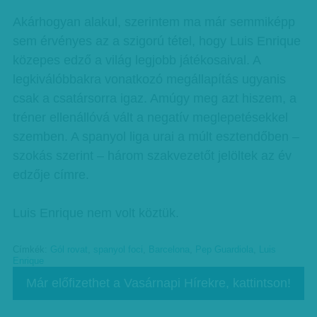
Akárhogyan alakul, szerintem ma már semmiképp
sem érvényes az a szigorú tétel, hogy Luis Enrique
közepes edző a világ legjobb játékosaival. A
legkiválóbbakra vonatkozó megállapítás ugyanis
csak a csatársorra igaz. Amúgy meg azt hiszem, a
tréner ellenállóvá vált a negatív meglepetésekkel
szemben. A spanyol liga urai a múlt esztendőben –
szokás szerint – három szakvezetőt jelöltek az év
edzője címre.
Luis Enrique nem volt köztük.
Címkék:
Gól rovat
,
spanyol foci
,
Barcelona
,
Pep Guardiola
,
Luis
Enrique
Már előfizethet a Vasárnapi Hírekre, kattintson!