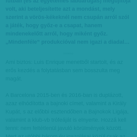
futball (és az egyetemes labdarúgás) megújítója
volt, aki beteljesítette azt a mondást, mely
szerint a vörös-kékeknél nem csupán arról szól
a játék, hogy győz-e a csapat, hanem
mindenekelőtt arról, hogy miként győz.
„Mindenféle” produkcióval nem igazi a diadal…
hirdetes
Ami biztos: Luis Enrique menetből startolt, és az
erős kezdés a folytatásban sem bosszulta meg
magát.
A Barcelona 2015-ben és 2016-ban is duplázott,
azaz elhódította a bajnoki címet, valamint a Király
Kupát, s az előbbi esztendőben a Bajnokok Ligája,
valamint a klub-vb trófeáját is elnyerte. Hozzá kell
tenni: nem feltétlenül javuló körülmények között.
Mert az utóbbi három év igazolásai közül csak az