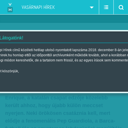
VASÁRNAPI HÍREK
 Látogatónk!
Hegyi Iván: Mester és hármas
i Hírek című közéleti hetilap utolsó nyomtatott lapszáma 2018. december 8-án jel
hirek.hu honlap ettől az időponttól archívumként működik tovább, ahol a korábban
Szerző:
Hegyi Iván
| Megjelent a 2017. február 04.-i lapszámban
égi módon kereshetők, de a tartalom nem frissül, és az egyes írások sem kommente
t köszönjük,
Most, hogy a spanyol Király Kupa
elődöntőjének első mérkőzésén a Barcelona 2-
1-re győzött Madridban, az Atletico ellen, Luis
Enrique, a katalán csapat edzője közelebb
került ahhoz, hogy újabb külön meccset
nyerjen. Neki örökösen csatáznia kell, mert
elődje a fenomenális Pep Guardiola, a Barca-