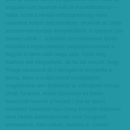
uruguayi Luis Suarezé vált be maradéktalanul –
hiába, ezzel a névvel méltánytalanság volna
csalódást kelteni Barcelonában, ahonnan az 1960-
as esztendő európai aranylabdását, a spanyol Luis
Suarezt adták –, a további szerződtetések döntő
hányada a legdiszkrétebb megfogalmazással is
hagyott kívánni valót maga után. Talán még
Rakiticé volt elfogadható, de ha azt nézzük, hogy
Thiago Alcantarát és Fabregast is elengedte a
Barca, akkor a svájci-horvát középpályás
megjelenése sem feltétlenül az előrelépés záloga.
(Arda Turannal, André Gomessel és Denis
Suarezzel hasonló a helyzet.) Ám az alpesi
születésű futballista Nou Camp környéki feltűnése
jóval inkább alátámasztható, mint Douglasé,
Vermaelené, Aleix Vidalé, Mathieu-é, Umtitié,