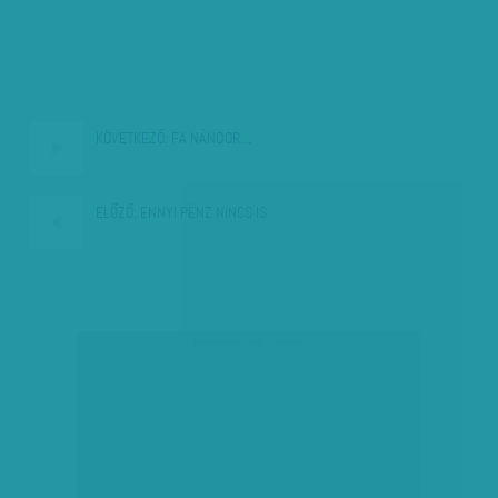
KÖVETKEZŐ:
FA NÁNDOR…
ELŐZŐ:
ENNYI PÉNZ NINCS IS
társadalmi célú hirdetés