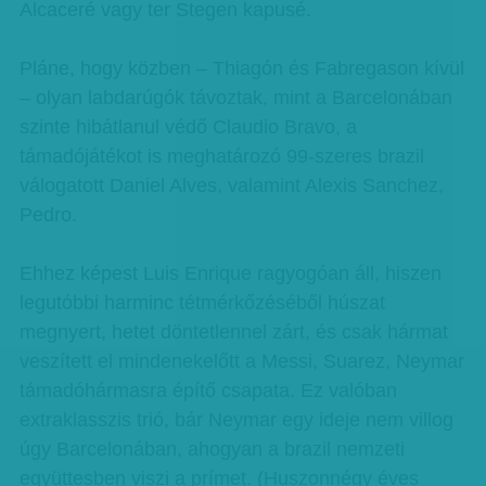
Alcaceré vagy ter Stegen kapusé.
Pláne, hogy közben – Thiagón és Fabregason kívül
– olyan labdarúgók távoztak, mint a Barcelonában
szinte hibátlanul védő Claudio Bravo, a
támadójátékot is meghatározó 99-szeres brazil
válogatott Daniel Alves, valamint Alexis Sanchez,
Pedro.
Ehhez képest Luis Enrique ragyogóan áll, hiszen
legutóbbi harminc tétmérkőzéséből húszat
megnyert, hetet döntetlennel zárt, és csak hármat
veszített el mindenekelőtt a Messi, Suarez, Neymar
támadóhármasra építő csapata. Ez valóban
extraklasszis trió, bár Neymar egy ideje nem villog
úgy Barcelonában, ahogyan a brazil nemzeti
együttesben viszi a prímet. (Huszonnégy éves