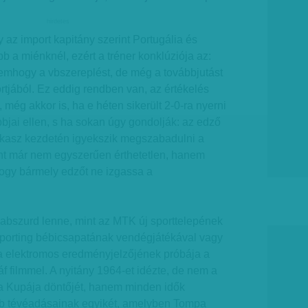
hirdetes
az import kapitány szerint Portugália és
b a miénknél, ezért a tréner konklúziója az:
 nemhogy a vbszereplést, de még a továbbjutást
ortjából. Ez eddig rendben van, az értékelés
még akkor is, ha e héten sikerült 2-0-ra nyerni
bbjai ellen, s ha sokan úgy gondolják: az edző
zakasz kezdetén igyekszik megszabadulni a
ont már nem egyszerűen érthetetlen, hanem
 hogy bármely edzőt ne izgassa a
 abszurd lenne, mint az MTK új sporttelepének
Sporting bébicsapatának vendégjátékával vagy
ya elektromos eredményjelzőjének próbája a
ráf filmmel. A nyitány 1964-et idézte, de nem a
 Kupája döntőjét, hanem minden idők
bb tévéadásainak egyikét, amelyben Tompa