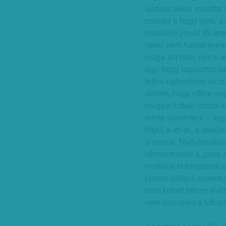
Sándor akkor mondta a 
csordul a hegy leve, a
Intervízió zenés főcím
senki nem hallott semmi
maga azt hitte, nincs 
úgy, hogy ragasztott b
teljes egészében lecsú
állítom, hogy efféle v
magyar futball utóbbi
merte kijelenteni – le
fütyül a vb-re, a selejt
a csapat. Nyilvánvalóan
német mester a „csak 
mottóval boldogítaná a
éppen világos aspektu
nem kellett három évti
nem szerepelt a futbal