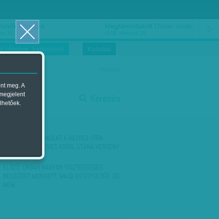
ősnők nőnapra
Megtáncoltatott Oscar-szobor
us 16.
2018. március 16.
i Hírekre, kattintson!
Kutatás
magyar
ent meg. A
start
 megjelent
Keresés
lhetőek.
stop
KÖVETKEZŐ:
JAVASLAT A HELYES ÚTRA:
TÁMOGATÁS 18 ÉVES KORIG, UTÁNA VERSENY
A…
ELŐZŐ:
ORBÁN NAGYON TISZTESSÉGES
BESZÉDET MONDOTT, MAJD KIFÜTYÜLTÉK. DE
NEM…