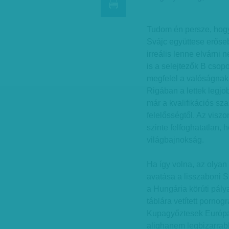
Tudom én persze, hogy 
Svájc együttese erőseb
irreális lenne elvárni
is a selejtezők B csop
megfelel a valóságnak, 
Rigában a lettek legjo
már a kvalifikációs s
felelősségtől. Az visz
szinte felfoghatatlan,
világbajnokság.
Ha így volna, az olyan
avatása a lisszaboni 
a Hungária körúti pál
táblára vetített pornog
Kupagyőztesek Európa
alighanem legbizarra