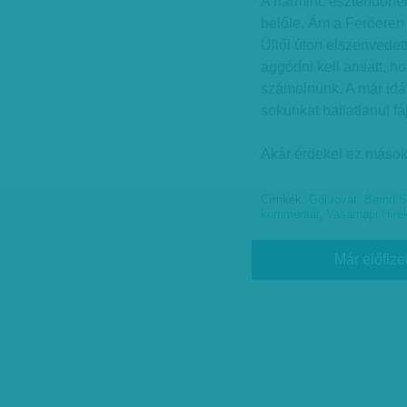
A harminc esztendőnél
belőle. Ám a Feröeren „
Üllői úton elszenvede
aggódni kell amiatt, h
számolnunk. A már idáig
sokunkat hallatlanul f
Akár érdekel ez mások
Címkék:
Gól rovat
,
Bernd S
kommentár
,
Vasárnapi Híre
Már előfize