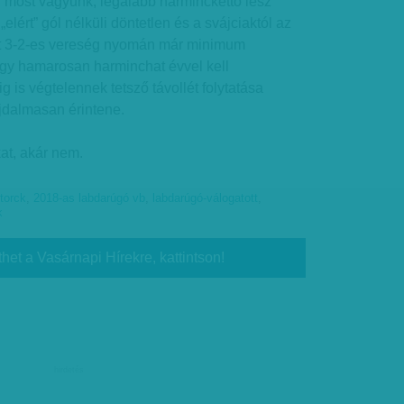
 most vagyunk, legalább harminckettő lesz
elért” gól nélküli döntetlen és a svájciaktól az
tt 3-2-es vereség nyomán már minimum
ogy hamarosan harminchat évvel kell
 is végtelennek tetsző távollét folytatása
ájdalmasan érintene.
at, akár nem.
torck
,
2018-as labdarúgó vb
,
labdarúgó-válogatott
,
k
thet a Vasárnapi Hírekre, kattintson!
hirdetés