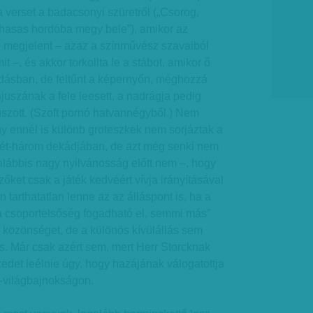
verset a badacsonyi szüretről („Csorog,
 hasas hordóba megy bele”), amikor az
e megjelent – azaz a színművész szavaiból
t –, és akkor torkollta le a stábot, amikor ő
adásban, de feltűnt a képernyőn, méghozzá
ajuszának a fele leesett, a nadrágja pedig
szott. (Szoft pornó hatvannégyből.) Nem
agy ennél is különb groteszkek nem sorjáztak a
 két-három dekádjában, de azt még senki nem
galábbis nagy nyilvánosság előtt nem –, hogy
ezőket csak a játék kedvéért vívja irányításával
 tarthatatlan lenne az az álláspont is, ha a
a csoportelsőség fogadható el, semmi más”
 közönséget, de a különös kívülállás sem
s. Már csak azért sem, mert Herr Storcknak
zedet leélnie úgy, hogy hazájának válogatottja
l-világbajnokságon.