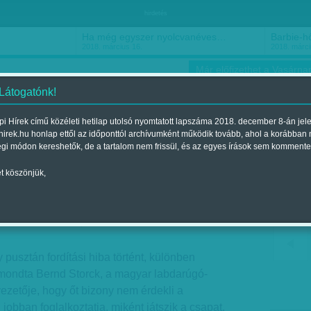
hirdetés
Ha még egyszer nyolcvanéves…
Barbie-h
2018. március 16.
2018. márci
Már előfizethet a Vasárnap
 Látogatónk!
i Hírek című közéleti hetilap utolsó nyomtatott lapszáma 2018. december 8-án jel
hirek.hu honlap ettől az időponttól archívumként működik tovább, ahol a korábban
ókusz
Szerintem
Ízlés
Sport
égi módon kereshetők, de a tartalom nem frissül, és az egyes írások sem kommente
t köszönjük,
Szüreti napok
 október 16., vasárnap 06:17
usztán fordítási hiba történt, különben
 mondta Bernd Storck, a magyar labdarúgó-
ezetője, hogy őt bizony nem érdekli a
jobban foglalkoztatja, miként játszik a csapat.