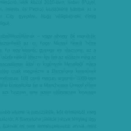
neráció, akik közül 2010-ben, hatan (Puyol,
, Iniesta és Pedro) kezdőként futottak ki a
r City gyepére, hogy világbajnoki címig
ágot.
 futballfilozófiának – vagy ahogy ők mondják:
öszönhető az is, hogy Messit hétről hétre
j, ha egy kissrác gyenge és alacsony, az a
labda nélkül létezni. Így lett az először még az
apattársai által is kigúnyolt Messiből mára
 elég csak megnézni a Barcelona keretének
indössze 169 centi magas argentin 2009-ben
llal biztosította be a Manchester United elleni
 azt hiszem, erre azért előzetesen kevesen
osabb eleme a passzjáték, két érintésből meg
tuációt. A Barcelona játékát nézve tényleg úgy
a fiúknak mi sem természetesebb annál, mint