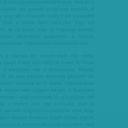
-öt hajszálpontosan továbbítsanak. Amit mi a
merünk, azt arrafelé „rondo”-nak mondják. A
gy vagy két szerencsés pedig a kör közepéből
i tőlük a labdát. Nem valószínű, hogy ezt
 ki, de az biztos, hogy az Angliában például
őként alkalmazott gyakorlatot a katalán
húszezerszer megcsinálják pályafutásuk alatt.
is a csúcsra ért, viszont most már eddigi
a irányít. Eddig nem változott semmi és miatta
, a kisujjában van a Barca-iskola. Meddig
 év alatt tökélyre fejlesztett gépezet? Az
ourinho Interének és Di Matteo Chelsea-jének
őlük viszont nem szégyen kikapni. A Barcelona
 veresége – ahol mindössze 10 százalékban volt
bda – viszont akár egy csúnyább jövőt is
án nem kell világklasszis csapatnak lenni, hogy
éggel elverjék Xaviékat. Egyre többen fognak
ki-takának is nevezett stílusukra, valamiben meg