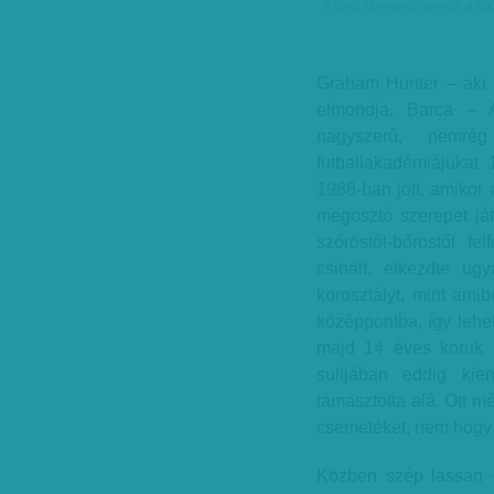
A jövő Messijeit nevelik a B
Graham Hunter – aki é
elmondja, Barca – A
nagyszerű, nemré
futballakadémiájukat 
1988-ban jött, amikor 
megosztó szerepet já
szőröstől-bőröstől f
csinált, elkezdte ug
korosztályt, mint amib
középpontba, így lehet
majd 14 éves koruk u
sulijában eddig kie
támasztotta alá. Ott m
csemetéket, nem hogy 
Közben szép lassan