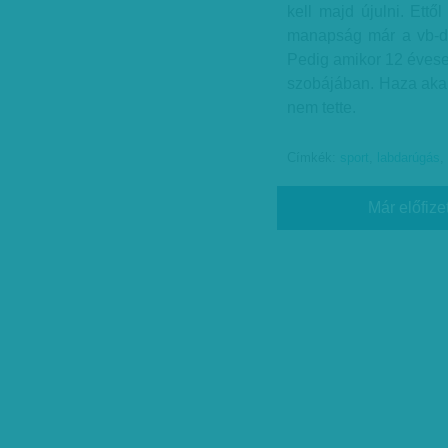
kell majd újulni. Ettől
manapság már a vb-dön
Pedig amikor 12 évesen
szobájában. Haza akar
nem tette.
Címkék:
sport
,
labdarúgás
,
Már előfize