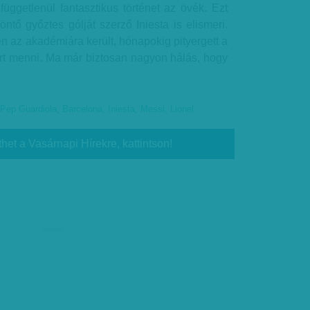
 függetlenül fantasztikus történet az övék. Ezt
tő győztes gólját szerző Iniesta is elismeri.
 az akadémiára került, hónapokig pityergett a
t menni. Ma már biztosan nagyon hálás, hogy
Pep Guardiola
,
Barcelona
,
Iniesta
,
Messi, Lionel
thet a Vasárnapi Hírekre, kattintson!
hirdetés