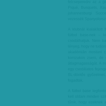
felcseperedni az a ge
Piqué, Busquets, Xavi
johannesburgi Socce
vezessék Spanyolorsz
A klubnál kialakított
fútbol base-nek – k
csodálhatjuk. Nem ba
lényeg, hogy ne tudjon 
akadémián mostani cs
korszakos zseni, de
átlagmagasságát. A m
egy csodálatos fejesgó
BL-döntős győzelmet,
fogadtak.
A fútbol base legfont
kell oldani minden szi
tűnik, hogy ezeknek 