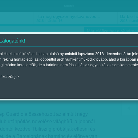
hirdetés
Ha még egyszer nyolcvanéves…
Barbie-h
2018. március 16.
2018. márci
Már előfizethet a Vasárnap
 Látogatónk!
i Hírek című közéleti hetilap utolsó nyomtatott lapszáma 2018. december 8-án jel
hirek.hu honlap ettől az időponttól archívumként működik tovább, ahol a korábban
ókusz
Szerintem
Ízlés
Sport
égi módon kereshetők, de a tartalom nem frissül, és az egyes írások sem kommente
t köszönjük,
nem pityereg
lent a 2012. november 18.-i lapszámban
ep Guardiola összehozott az elmúlt négy
lub utánpótlás-nevelése világhírű, a jobbnál
ntól kezdve Tbilisziig próbálják ellesni és
et, de a Barcelonának harminc év előnye van.