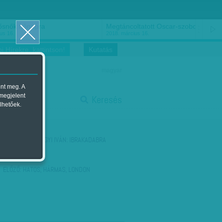
ősnők nőnapra
Megtáncoltatott Oscar-szobor
us 16.
2018. március 16.
i Hírekre, kattintson!
Kutatás
magyar
ent meg. A
start
 megjelent
Keresés
lhetőek.
stop
KÖVETKEZŐ:
HEGYI IVÁN: IBRAKADABRA
ELŐZŐ:
HATOS, HÁRMAS, LONDON