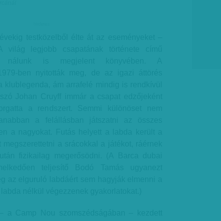
arcánál
hirdetes
vekig testközelből élte át az eseményeket –
 világ legjobb csapatának története című
g nálunk is megjelent könyvében. A
1979-ben nyitották meg, de az igazi áttörés
a klublegenda, ám arrafelé mindig is rendkívül
tszó Johan Cruyff immár a csapat edzőjeként
elforgatta a rendszert. Semmi különöset nem
yanabban a felállásban játszatni az összes
en a nagyokat. Futás helyett a labda került a
 megszerettetni a srácokkal a játékot, ráérnek
tán fizikailag megerősödni. (A Barca dubai
melkedően teljesítő Bodó Tamás ugyanezt
ég az elguruló labdáért sem hagyják elmenni a
labda nélkül végezzenek gyakorlatokat.)
 – a Camp Nou szomszédságában – kezdett