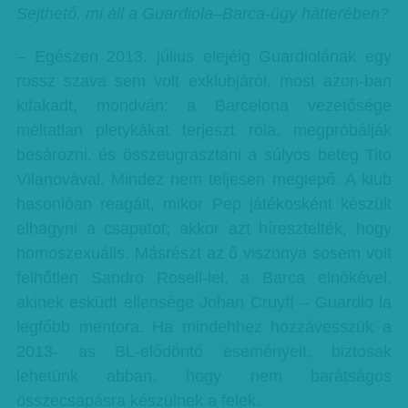
Sejthető, mi áll a Guardiola–Barca-ügy hátterében?
– Egészen 2013. július elejéig Guardiolának egy
rossz szava sem volt exklubjáról, most azon-ban
kifakadt, mondván: a Barcelona vezetősége
méltatlan pletykákat terjeszt róla, megpróbálják
besározni, és összeugrasztani a súlyos beteg Tito
Vilanovával. Mindez nem teljesen meglepő. A klub
hasonlóan reagált, mikor Pep játékosként készült
elhagyni a csapatot; akkor azt híresztelték, hogy
homoszexuális. Másrészt az ő viszonya sosem volt
felhőtlen Sandro Rosell-lel, a Barca elnökével,
akinek esküdt ellensége Johan Cruyff – Guardio la
legfőbb mentora. Ha mindehhez hozzávesszük a
2013- as BL-elődöntő eseményeit, biztosak
lehetünk abban, hogy nem barátságos
összecsapásra készülnek a felek.