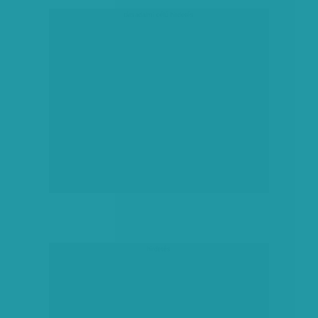
társadalmi célú hirdetés
hirdetés