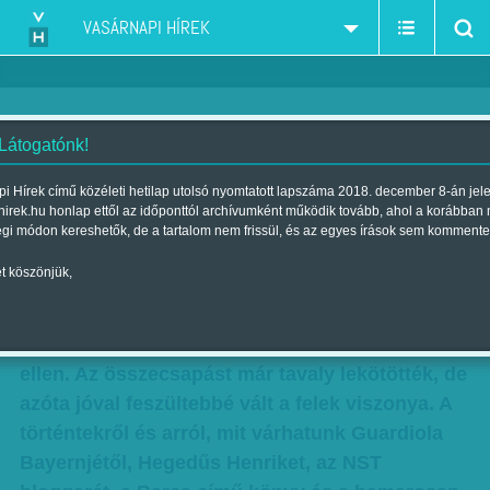
VASÁRNAPI HÍREK
 Látogatónk!
Labdatartást oktat a filozófus
i Hírek című közéleti hetilap utolsó nyomtatott lapszáma 2018. december 8-án jel
hirek.hu honlap ettől az időponttól archívumként működik tovább, ahol a korábban
Szerző:
Csepelyi Adrienn
| Megjelent a 2013. július 21.-i lapszámban
égi módon kereshetők, de a tartalom nem frissül, és az egyes írások sem kommente
t köszönjük,
A Bayern München július 24-én, az Uli Hoeness-
kupa keretében felkészülési meccset játszik
Pep Guardiola korábbi csapata, a Barcelona
ellen. Az összecsapást már tavaly lekötötték, de
azóta jóval feszültebbé vált a felek viszonya. A
történtekről és arról, mit várhatunk Guardiola
Bayernjétől, Hegedűs Henriket, az NST