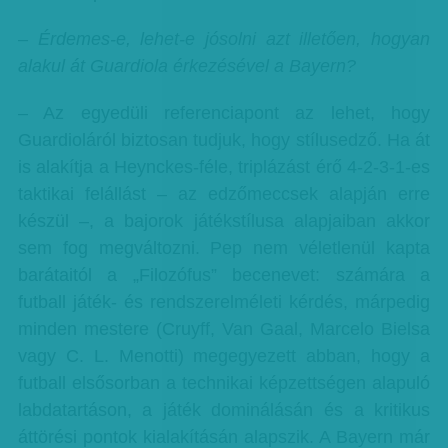
– Érdemes-e, lehet-e jósolni azt illetően, hogyan
alakul át Guardiola érkezésével a Bayern?
– Az egyedüli referenciapont az lehet, hogy
Guardioláról biztosan tudjuk, hogy stílusedző. Ha át
is alakítja a Heynckes-féle, triplázást érő 4-2-3-1-es
taktikai felállást – az edzőmeccsek alapján erre
készül –, a bajorok játékstílusa alapjaiban akkor
sem fog megváltozni. Pep nem véletlenül kapta
barátaitól a „Filozófus” becenevet: számára a
futball játék- és rendszerelméleti kérdés, márpedig
minden mestere (Cruyff, Van Gaal, Marcelo Bielsa
vagy C. L. Menotti) megegyezett abban, hogy a
futball elsősorban a technikai képzettségen alapuló
labdatartáson, a játék dominálásán és a kritikus
áttörési pontok kialakításán alapszik. A Bayern már