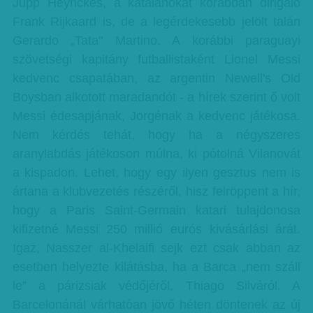
Jupp Heynckes, a katalánokat korábban dirigáló
Frank Rijkaard is, de a legérdekesebb jelölt talán
Gerardo „Tata" Martino. A korábbi paraguayi
szövetségi kapitány futballistaként Lionel Messi
kedvenc csapatában, az argentin Newell's Old
Boysban alkotott maradandót - a hírek szerint ő volt
Messi édesapjának, Jorgénak a kedvenc játékosa.
Nem kérdés tehát, hogy ha a négyszeres
aranylabdás játékoson múlna, ki pótolná Vilanovát
a kispadon. Lehet, hogy egy ilyen gesztus nem is
ártana a klubvezetés részéről, hisz felröppent a hír,
hogy a Paris Saint-Germain katari tulajdonosa
kifizetné Messi 250 millió eurós kivásárlási árát.
Igaz, Nasszer al-Khelaifi sejk ezt csak abban az
esetben helyezte kilátásba, ha a Barca „nem száll
le” a párizsiak védőjéről, Thiago Silváról. A
Barcelonánál várhatóan jövő héten döntenek az új