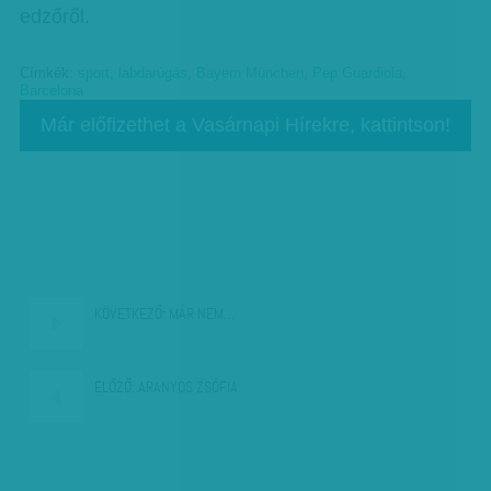
edzőről.
Címkék:
sport
,
labdarúgás
,
Bayern München
,
Pep Guardiola
,
Barcelona
Már előfizethet a Vasárnapi Hírekre, kattintson!
KÖVETKEZŐ:
MÁR NEM…
ELŐZŐ:
ARANYOS ZSÓFIA