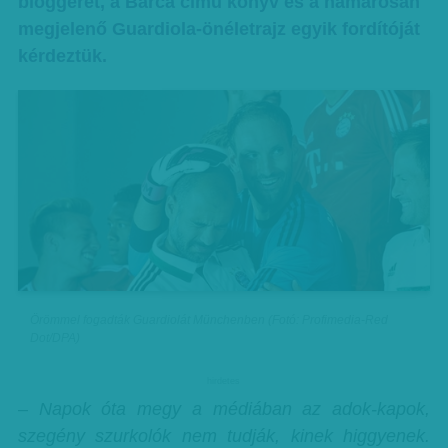
bloggerét, a Barca című könyv és a hamarosan
megjelenő Guardiola-önéletrajz egyik fordítóját
kérdeztük.
Örömmel fogadták Guardiolát Münchenben (Fotó: Profimedia-Red
Dot/DPA)
hirdetes
– Napok óta megy a médiában az adok-kapok,
szegény szurkolók nem tudják, kinek higgyenek.