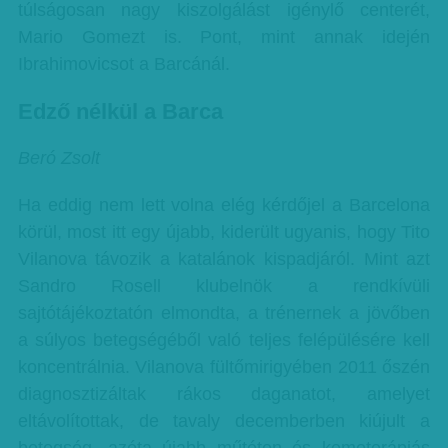
túlságosan nagy kiszolgálást igénylő centerét,
Mario Gomezt is. Pont, mint annak idején
Ibrahimovicsot a Barcánál.
Edző nélkül a Barca
Beró Zsolt
Ha eddig nem lett volna elég kérdőjel a Barcelona
körül, most itt egy újabb, kiderült ugyanis, hogy Tito
Vilanova távozik a katalánok kispadjáról. Mint azt
Sandro Rosell klubelnök a rendkívüli
sajtótájékoztatón elmondta, a trénernek a jövőben
a súlyos betegségéből való teljes felépülésére kell
koncentrálnia. Vilanova fültőmirigyében 2011 őszén
diagnosztizáltak rákos daganatot, amelyet
eltávolítottak, de tavaly decemberben kiújult a