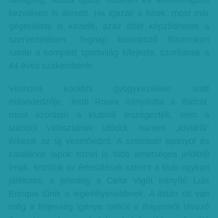
betegség, azóta újabb műtéten és kemoterápiás
kezelésen is átesett. Ha igazak a hírek, most már
gégerákkal is kezelik, azaz áttét képződhetett a
szervezetében. Tegnap különböző fórumokon
szinte a komplett sportvilág kifejezte, szorítanak a
44 éves szakemberér.
Vilanova korábbi gyógykezelése alatt
másodedzője, Jordi Roura irányította a Barcát,
most azonban a klubnál leszögezték, nem a
stábból választanak utódot, hanem „kívülről”
érkezik az új vezetőedző. A szombati spanyol és
katalánok lapok tíznél is több lehetséges jelöltről
írnak, közülük az értesülések szerint a klub egykori
játékosa, a jelenleg a Celta Vigót irányító Luis
Enrique tűnik a legesélyesebbnek. A listán ott van
még a teljesség igénye nélkül a Bayerntől távozó