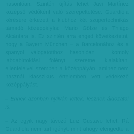
hasonlóan. Szintén újítás lehet Javi Martínez
középső védőként való szerepeltetése. Guardiola
kérésére érkezett a klubhoz két szupertechnikás
támadó középpályás: Mario Götze és Thiago
Alcántara is. Ez szintén arra enged következtetni,
hogy a Bayern München – a Barcelonához és a
spanyol válogatotthoz hasonlóan – komoly
labdabirtoklási fölényt szeretne kialakítani
ellenfeleivel szemben a középpályán, amihez nem
használ klasszikus értelemben vett védekező
középpályást.
– Ennek azonban nyilván lettek, lesznek áldozatai
is.
– Az egyik nagy távozó Luiz Gustavo lehet. Rá
Guardiola nem tart igényt, mint ahogy elengedte a