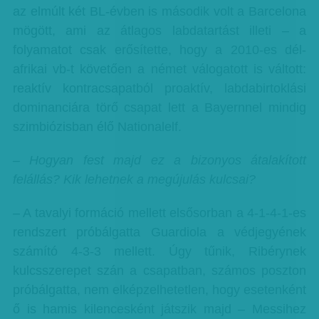
az elmúlt két BL-évben is második volt a Barcelona
mögött, ami az átlagos labdatartást illeti – a
folyamatot csak erősítette, hogy a 2010-es dél-
afrikai vb-t követően a német válogatott is váltott:
reaktív kontracsapatból proaktív, labdabirtoklási
dominanciára törő csapat lett a Bayernnel mindig
szimbiózisban élő Nationalelf.
– Hogyan fest majd ez a bizonyos átalakított
felállás? Kik lehetnek a megújulás kulcsai?
– A tavalyi formáció mellett elsősorban a 4-1-4-1-es
rendszert próbálgatta Guardiola a védjegyének
számító 4-3-3 mellett. Úgy tűnik, Ribérynek
kulcsszerepet szán a csapatban, számos poszton
próbálgatta, nem elképzelhetetlen, hogy esetenként
ő is hamis kilencesként játszik majd – Messihez