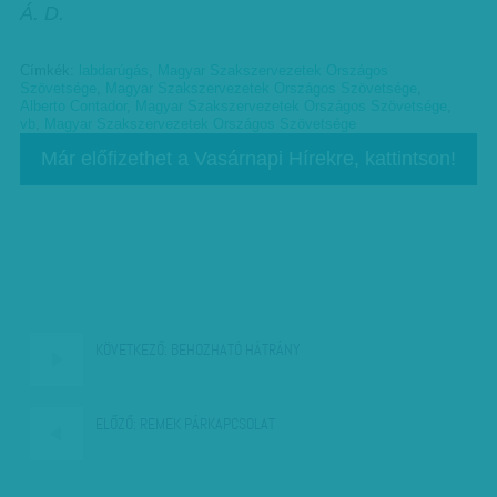
Á. D.
Címkék:
labdarúgás
,
Magyar Szakszervezetek Országos
Szövetsége
,
Magyar Szakszervezetek Országos Szövetsége
,
Alberto Contador
,
Magyar Szakszervezetek Országos Szövetsége
,
vb
,
Magyar Szakszervezetek Országos Szövetsége
Már előfizethet a Vasárnapi Hírekre, kattintson!
KÖVETKEZŐ:
BEHOZHATÓ HÁTRÁNY
ELŐZŐ:
REMEK PÁRKAPCSOLAT