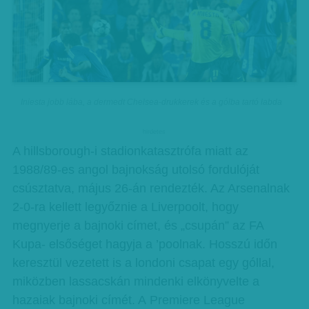
Iniesta jobb lába, a dermedt Chelsea-drukkerek és a gólba tartó labda
hirdetes
A hillsborough-i stadionkatasztrófa miatt az
1988/89-es angol bajnokság utolsó fordulóját
csúsztatva, május 26-án rendezték. Az Arsenalnak
2-0-ra kellett legyőznie a Liverpoolt, hogy
megnyerje a bajnoki címet, és „csupán” az FA
Kupa- elsőséget hagyja a ’poolnak. Hosszú időn
keresztül vezetett is a londoni csapat egy góllal,
miközben lassacskán mindenki elkönyvelte a
hazaiak bajnoki címét. A Premiere League