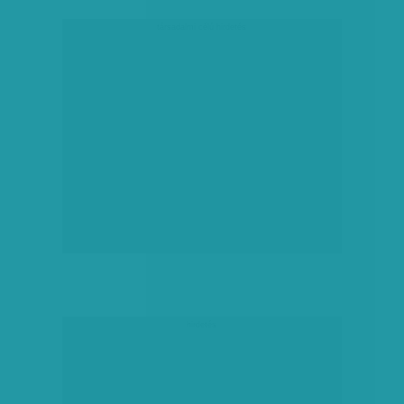
társadalmi célú hirdetés
hirdetés