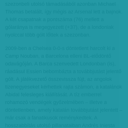
szezonbeli utolsó támadásából azonban Michael
Thomas betalált, így mégis az Arsenal lett a bajnok.
A két csapatnak a pontszáma (76) mellett a
gólaránya is megegyezett (+37), de a londoniak
nyolccal több gólt lőttek a szezonban.
2009-ben a Chelsea 0-0-s döntetlent harcolt ki a
Camp Nouban, a Barcelona elleni BL-elődöntő
odavágóján. A Barca szenvedett Londonban (is),
ráadásul Essien bebombázta a továbbjutást jelentő
gólt. A játékvezető összevissza fújt, az angolok
tizenegyeseket kérhettek rajta számon, a katalánok
Abidal felesleges kiállítását. A tíz emberrel
rohamozó vendégek győzelmében – illetve a
döntetlenben, amely katalán továbbjutást jelentett –
már csak a fanatikusok reménykedtek. A
hosszabbítás utolsó pillanataiban Andrés Iniesta