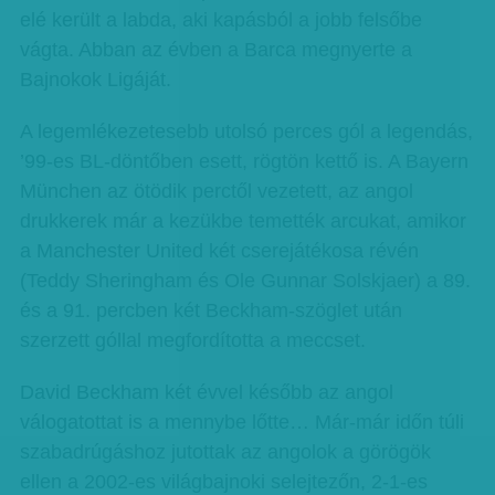
elé került a labda, aki kapásból a jobb felsőbe
vágta. Abban az évben a Barca megnyerte a
Bajnokok Ligáját.
A legemlékezetesebb utolsó perces gól a legendás,
’99-es BL-döntőben esett, rögtön kettő is. A Bayern
München az ötödik perctől vezetett, az angol
drukkerek már a kezükbe temették arcukat, amikor
a Manchester United két cserejátékosa révén
(Teddy Sheringham és Ole Gunnar Solskjaer) a 89.
és a 91. percben két Be­ck­ham-szöglet után
szerzett góllal megfordította a meccset.
David Beckham két évvel később az angol
válogatottat is a mennybe lőtte… Már-már időn túli
szabadrúgáshoz jutottak az angolok a görögök
ellen a 2002-es világbajnoki selejtezőn, 2-1-es