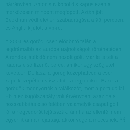
hátrányban. Antonis Nikopolidis kapus ezen a
mérkőzésen mindent megfogott. Aztán jött
Beckham védhetetlen szabadrúgása a 93. percben,
és Anglia kijutott a vb-re.
A 2004-es görög–cseh elődöntő talán a
legdrámaibb az Európa Bajnokságok történetében.
A rendes játékidő nem hozott gólt. Már le is telt a
ráadás első tizenöt perce, amikor egy szögletet
követően Dellasz, a görög középhátvéd a cseh
kapu közepébe csúsztatott, a legjobbkor. Ezzel a
görögök megnyerték a találkozót, mert a portugáliai
Eb-n ezüstgólszabály volt érvényben, azaz ha a
hosszabbítás első felében valamelyik csapat gólt
lő, a negyedórát lejátsszák, ám ha az ellenfél nem
egyenlít annak lejártáig, akkor vége a meccsnek. 