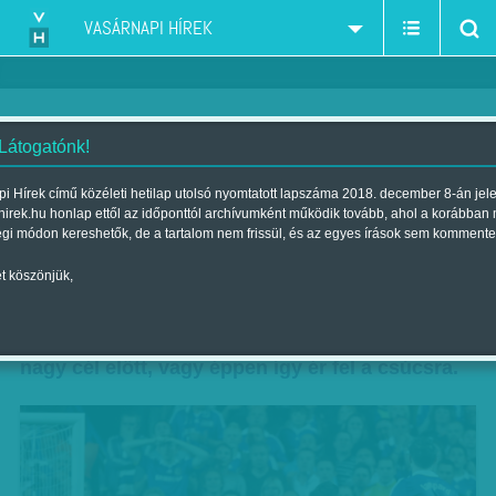
VASÁRNAPI HÍREK
 Látogatónk!
Last-minute gólok
i Hírek című közéleti hetilap utolsó nyomtatott lapszáma 2018. december 8-án jel
hirek.hu honlap ettől az időponttól archívumként működik tovább, ahol a korábban
| Megjelent a 2012. március 18.-i lapszámban
égi módon kereshetők, de a tartalom nem frissül, és az egyes írások sem kommente
A kudarcot még inkább elviselhetetlenné, az
t köszönjük,
ünneplést pedig eufórikussá teszi, ha egy
futballcsapat az utolsó pillanatokban bukik el a
nagy cél előtt, vagy éppen így ér fel a csúcsra.