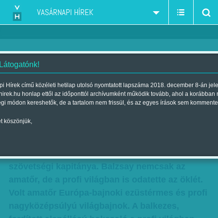
VASÁRNAPI HÍREK
 Látogatónk!
Mindenki tudja a dolgát
i Hírek című közéleti hetilap utolsó nyomtatott lapszáma 2018. december 8-án jel
hirek.hu honlap ettől az időponttól archívumként működik tovább, ahol a korábban
Szerző:
Fluck Miklós
| Megjelent a 2016. szeptember 24.-i lapszámban
égi módon kereshetők, de a tartalom nem frissül, és az egyes írások sem kommente
t köszönjük,
A posztjáról lemondott Kovács László helyett az
egyik legismertebb magyar ökölvívó, a 37 éves
ifj. Balzsay Károly lett a férfi ökölvívó-válogatott
szövetségi kapitánya. Balzsay nemcsak az
amatőr, de a profi világban is odatette az öklét.
Volt amatőr Európa-bajnoki ezüstérmes és profi
nagyközépsúlyú világbajnok. A balkezes,