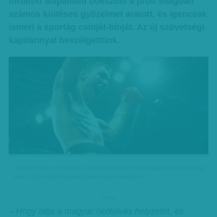
fordított alapállású bokszoló a profi világban
számos kiütéses győzelmet aratott, és igencsak
ismeri a sportág csínját-bínját. Az új szövetségi
kapitánnyal beszélgettünk.
Balzsay Károly 2009-ben: világbajnoki címét védte meg Masolino Masoe
ellen - Christoph Koepsel, Getty Images Hungary
hirdetes
– Hogy látja a magyar ökölvívás helyzetét, és