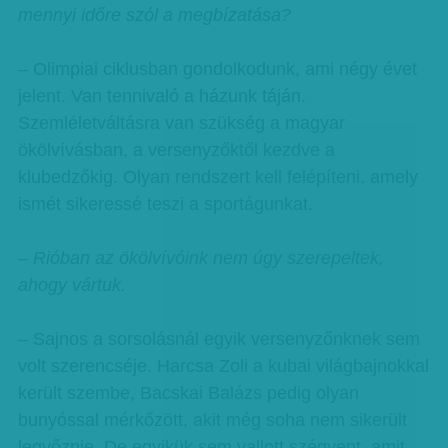
mennyi időre szól a megbízatása?
– Olimpiai ciklusban gondolkodunk, ami négy évet
jelent. Van tennivaló a házunk táján.
Szemléletváltásra van szükség a magyar
ökölvívásban, a versenyzőktől kezdve a
klubedzőkig. Olyan rendszert kell felépíteni, amely
ismét sikeressé teszi a sportágunkat.
– Rióban az ökölvívóink nem úgy szerepeltek,
ahogy vártuk.
– Sajnos a sorsolásnál egyik versenyzőnknek sem
volt szerencséje. Harcsa Zoli a kubai világbajnokkal
került szembe, Bacskai Balázs pedig olyan
bunyóssal mérkőzött, akit még soha nem sikerült
legyőznie. De egyikük sem vallott szégyent, amit