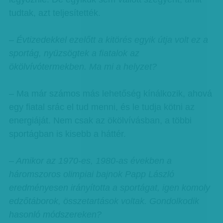
tudtak, azt teljesítették.
– Évtizedekkel ezelőtt a kitörés egyik útja volt ez a
sportág, nyüzsögtek a fiatalok az
ökölvívótermekben. Ma mi a helyzet?
– Ma már számos más lehetőség kínálkozik, ahová
egy fiatal srác el tud menni, és le tudja kötni az
energiáját. Nem csak az ökölvívásban, a többi
sportágban is kisebb a háttér.
– Amikor az 1970-es, 1980-as években a
háromszoros olimpiai bajnok Papp László
eredményesen irányította a sportágat, igen komoly
edzőtáborok, összetartások voltak. Gondolkodik
hasonló módszereken?