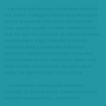
– Laci bácsi teljesen más szisztémában dolgozott.
Volt, amikor a válogatott keretet hónapokig együtt
tartotta, a sportolók a hét végén sem mehettek
haza, egyszer-egyszer a család meglátogathatta
őket. Ma ilyet nem csinálunk, de a fiúkat kőkemény
munkára fogom majd, a terhelés és pihenés
arányainál pedig a modern kori tudományt
használom fejlődésünk érdekében. Persze lesz
tatai edzőtábor-sorozat, mert hiszek abban, hogy
akkor leszünk eredményesek, ha együtt van a
csapat, ha egymást tudják húzni a srácok.
– A családjukban nem egyedüli szakember.
Édesapja, id. Balzsay Károly, korábbi szakvezető
mit szólt a kinevezéséhez, nem féltette?