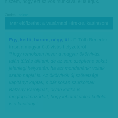
hiszem, hogy ezt szívós munkával el is érjük.
Címkék:
boksz
Már előfizethet a Vasárnapi Hírekre, kattintson!
Egy, kettő, három, négy, üt
- F. Tóth Benedek
írása a magyar ökölvívás helyzetéről
"Hogy romokban hever a magyar ökölvívás,
talán túlzás állítani, de az sem szépítene sokat
jelenlegi helyzetén, ha azt mondanánk: voltak
szebb napjai is. Az ökölvívók új szövetségi
kapitányt kaptak, s bár sokan szurkolnak
Balzsay Károlynak, olyan kritika is
megfogalmazódott, hogy lehetett volna külföldi
is a kapitány."