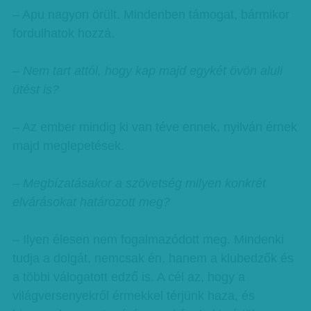
– Apu nagyon örült. Mindenben támogat, bármikor
fordulhatok hozzá.
– Nem tart attól, hogy kap majd egykét övön aluli
ütést is?
– Az ember mindig ki van téve ennek, nyilván érnek
majd meglepetések.
– Megbízatásakor a szövetség milyen konkrét
elvárásokat határozott meg?
– Ilyen élesen nem fogalmazódott meg. Mindenki
tudja a dolgát, nemcsak én, hanem a klubedzők és
a többi válogatott edző is. A cél az, hogy a
világversenyekről érmekkel térjünk haza, és