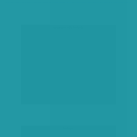
társadalmi célú hirdetés
hirdetés