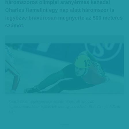
háromszoros olimpiai aranyérmes kanadai
Charles Hamelint egy nap alatt háromszor is
legyőzve bravúrosan megnyerte az 500 méteres
számot.
Knoch Viktor végérvényesen letette névjegyét az egyik
legdinamikusabban fejlődő téli sportág „asztalán” - Fotó: Czeglédi Zsolt,
MTI
hirdetes