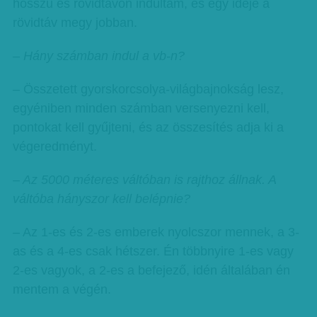
hosszú és rövidtávon indultam, és egy ideje a
rövidtáv megy jobban.
– Hány számban indul a vb-n?
– Összetett gyorskorcsolya-világbajnokság lesz,
egyéniben minden számban versenyezni kell,
pontokat kell gyűjteni, és az összesítés adja ki a
végeredményt.
– Az 5000 méteres váltóban is rajthoz állnak. A
váltóba hányszor kell belépnie?
– Az 1-es és 2-es emberek nyolcszor mennek, a 3-
as és a 4-es csak hétszer. Én többnyire 1-es vagy
2-es vagyok, a 2-es a befejező, idén általában én
mentem a végén.