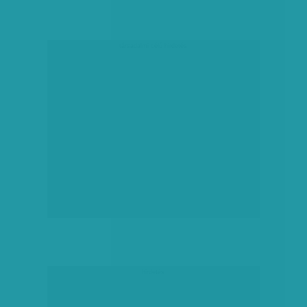
társadalmi célú hirdetés
hirdetés