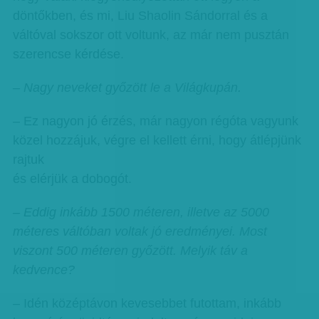
döntőkben, és mi, Liu Shaolin Sándorral és a
váltóval sokszor ott voltunk, az már nem pusztán
szerencse kérdése.
– Nagy neveket győzött le a Világkupán.
– Ez nagyon jó érzés, már nagyon régóta vagyunk
közel hozzájuk, végre el kellett érni, hogy átlépjünk
rajtuk
és elérjük a dobogót.
– Eddig inkább 1500 méteren, illetve az 5000
méteres váltóban voltak jó eredményei. Most
viszont 500 méteren győzött. Melyik táv a
kedvence?
– Idén középtávon kevesebbet futottam, inkább