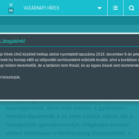
VASÁRNAPI HÍREK
 Látogatónk!
Reflektorfényben - Knoch Viktor
i Hírek című közéleti hetilap utolsó nyomtatott lapszáma 2018. december 8-án jel
hirek.hu honlap ettől az időponttól archívumként működik tovább, ahol a korábban
nyilatkozott lapunknak
égi módon kereshetők, de a tartalom nem frissül, és az egyes írások sem kommente
Szerző:
Fluck Miklós
| Megjelent a 2015. február 22.-i lapszámban
t köszönjük,
Már sokszor gondolkodtunk arról, mi kellene
ahhoz, hogy a média többet foglalkozzon a mi
sportágunkkal. Most már tudom: a győzelem –
mondta lapunknak a 25 éves Knoch Viktor, aki a
rövidpályás gyorskorcsolya Világkupa-sorozat
utolsó állomásán a törökországi Erzurumban, a