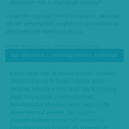
– Mennyiben más a világbajnoki mezőny?
– Majdnem ugyanaz, mint a Világkupán, valójában
egy-két versenyzővel kiegészítve ugyanazokat az
ellenfeleket kell legyőzni a vb-n is.
Címkék:
téli sportok
,
Interjú
,
műkorcsolya-gyorskorcsolya
Már előfizethet a Vasárnapi Hírekre, kattintson!
Knoch Viktor már 16 évesen a torinói olimpián
1500 méteren az 5. helyen végzett. Akkor
mindenki felkapta a fejét, hogy egy új tehetség
jelent meg a jégen. A robbanásszerű
bemutatkozást követően Viktor megmutatta,
sikere nem volt véletlen, mert a junior-
világbajnokságon bronzérmet szerzett és
juniorvilágcsúcsot is futott. Jól szerepelt az