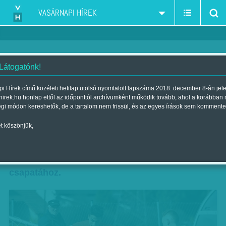
VASÁRNAPI HÍREK
 Látogatónk!
Számunkra a hét képe
i Hírek című közéleti hetilap utolsó nyomtatott lapszáma 2018. december 8-án jel
hirek.hu honlap ettől az időponttól archívumként működik tovább, ahol a korábban
Szerző:
Kövesdi Péter
| Megjelent a 2017. április 01.-i lapszámban
égi módon kereshetők, de a tartalom nem frissül, és az egyes írások sem kommente
t köszönjük,
Éppen egy éve írtunk először Lakatos Laciról
(pardon, Lászlóról), a megyaszói tehetségről,
aki a cigánysorról került egyenesen a Diósgyőr
csapatához.