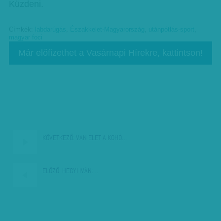
Küzdeni.
Címkék:
labdarúgás
,
Északkelet-Magyarország
,
utánpótlás-sport
,
magyar foci
Már előfizethet a Vasárnapi Hírekre, kattintson!
KÖVETKEZŐ:
VAN ÉLET A KOHÓ…
ELŐZŐ:
HEGYI IVÁN:…