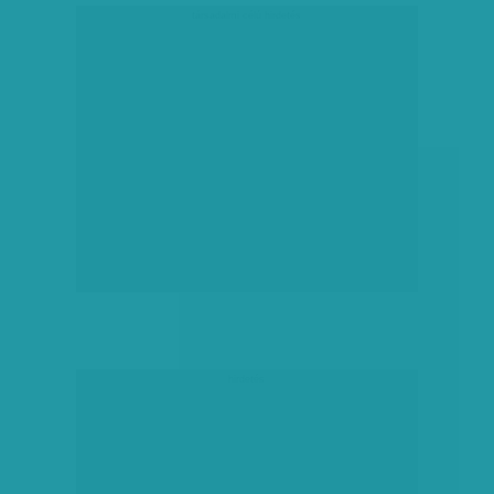
társadalmi célú hirdetés
hirdetés