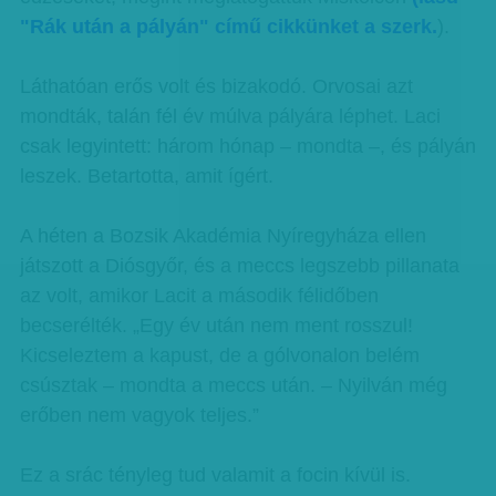
"Rák után a pályán" című cikkünket a szerk.
).
Láthatóan erős volt és bizakodó. Orvosai azt
mondták, talán fél év múlva pályára léphet. Laci
csak legyintett: három hónap – mondta –, és pályán
leszek. Betartotta, amit ígért.
A héten a Bozsik Akadémia Nyíregyháza ellen
játszott a Diósgyőr, és a meccs legszebb pillanata
az volt, amikor Lacit a második félidőben
becserélték. „Egy év után nem ment rosszul!
Kicseleztem a kapust, de a gólvonalon belém
csúsztak – mondta a meccs után. – Nyilván még
erőben nem vagyok teljes.”
Ez a srác tényleg tud valamit a focin kívül is.