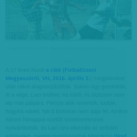
Lakatos László a DVTK - Bozsik Akadémia U19-es mérkőzésen
hirdetes
A 17 éves fiúnál
a cikk (Futballzseni
Megyaszóról, VH, 2016. április 2.
) megjelenése
után rákot diagnosztizáltak. Sokan úgy gondolták,
itt a vége, Laci örülhet, ha túléli, és biztosan nem
lép már pályára. Persze akik ismerték, tudták,
hogyha valaki, hát ő biztosan nem adja fel. Amikor
három hónappal ezelőtt tünetmentesnek
nyilvánították, és Laci újra elkezdte az erőnléti
edzéseket, megint meglátogattuk Miskolcon
(lásd