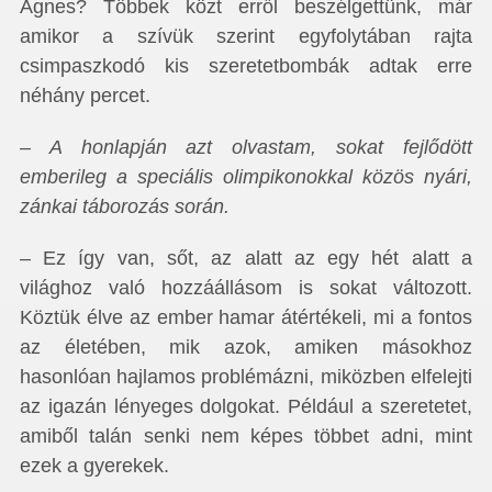
Ágnes? Többek közt erről beszélgettünk, már
amikor a szívük szerint egyfolytában rajta
csimpaszkodó kis szeretetbombák adtak erre
néhány percet.
– A honlapján azt olvastam, sokat fejlődött
emberileg a speciális olimpikonokkal közös nyári,
zánkai táborozás során.
– Ez így van, sőt, az alatt az egy hét alatt a
világhoz való hozzáállásom is sokat változott.
Köztük élve az ember hamar átértékeli, mi a fontos
az életében, mik azok, amiken másokhoz
hasonlóan hajlamos problémázni, miközben elfelejti
az igazán lényeges dolgokat. Például a szeretetet,
amiből talán senki nem képes többet adni, mint
ezek a gyerekek.