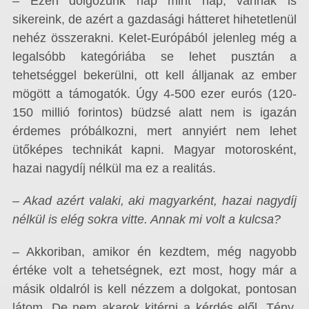
– Ezen dolgozunk nap mint nap, vannak is
sikereink, de azért a gazdasági hátteret hihetetlenül
nehéz összerakni. Kelet-Európából jelenleg még a
legalsóbb kategóriába se lehet pusztán a
tehetséggel bekerülni, ott kell álljanak az ember
mögött a támogatók. Úgy 4-500 ezer eurós (120-
150 millió forintos) büdzsé alatt nem is igazán
érdemes próbálkozni, mert annyiért nem lehet
ütőképes technikát kapni. Magyar motorosként,
hazai nagydíj nélkül ma ez a realitás.
– Akad azért valaki, aki magyarként, hazai nagydíj
nélkül is elég sokra vitte. Annak mi volt a kulcsa?
– Akkoriban, amikor én kezdtem, még nagyobb
értéke volt a tehetségnek, ezt most, hogy már a
másik oldalról is kell nézzem a dolgokat, pontosan
látom. De nem akarok kitérni a kérdés elől. Tény,