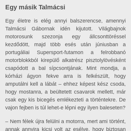
Egy másik Talmácsi
Egy életre is elég annyi balszerencse, amennyi
Talmácsi Gábornak idén kijutott. Világbajnok
motorosunk szezonja egy állcsonttöréssel
kezdődött, majd több esés után júniusban a
portugáliai Supersport-futamon a felrobbanó
motorblokkból kirepülő alkatrész pisztolylövésként
csapódott a bal sípcsontjának. Mint mondja, a
kórházi ágyon fekve arra is felkészült, hogy
amputálni kell a lábát – ehhez képest kész csoda,
hogy mostanra, a beültetett csavarok mellett, már
csak egy kis bicegés emlékezteti a történtekre. De
vajon fejben is túl lehet-e lépni egy ilyen baleseten?
– Nem félek újra felülni a motorra, mert ami történt,
annak annyira kicsi volt az esélye, hogy biztosan