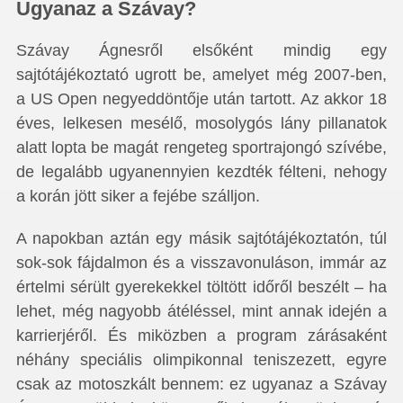
Ugyanaz a Szávay?
Szávay Ágnesről elsőként mindig egy
sajtótájékoztató ugrott be, amelyet még 2007-ben,
a US Open negyeddöntője után tartott. Az akkor 18
éves, lelkesen mesélő, mosolygós lány pillanatok
alatt lopta be magát rengeteg sportrajongó szívébe,
de legalább ugyanennyien kezdték félteni, nehogy
a korán jött siker a fejébe szálljon.
A napokban aztán egy másik sajtótájékoztatón, túl
sok-sok fájdalmon és a visszavonuláson, immár az
értelmi sérült gyerekekkel töltött időről beszélt – ha
lehet, még nagyobb átéléssel, mint annak idején a
karrierjéről. És miközben a program zárásaként
néhány speciális olimpikonnal teniszezett, egyre
csak az motoszkált bennem: ez ugyanaz a Szávay