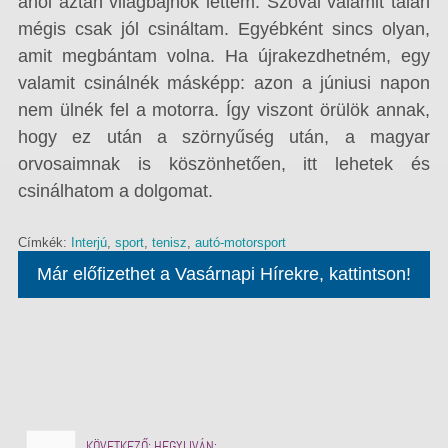
ahol aztán világbajnok lettem. Szóval valamit talán
mégis csak jól csináltam. Egyébként sincs olyan,
amit megbántam volna. Ha újrakezdhetném, egy
valamit csinálnék másképp: azon a júniusi napon
nem ülnék fel a motorra. Így viszont örülök annak,
hogy ez után a szörnyűség után, a magyar
orvosaimnak is köszönhetően, itt lehetek és
csinálhatom a dolgomat.
Címkék:
Interjú
,
sport
,
tenisz
,
autó-motorsport
Már előfizethet a Vasárnapi Hírekre, kattintson!
KÖVETKEZŐ:
HEGYI IVÁN:…