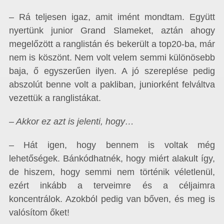
– Rá teljesen igaz, amit imént mondtam. Együtt
nyertünk junior Grand Slameket, aztán ahogy
megelőzött a ranglistán és bekerült a top20-ba, már
nem is köszönt. Nem volt velem semmi különösebb
baja, ő egyszerűen ilyen. A jó szereplése pedig
abszolút benne volt a pakliban, juniorként felváltva
vezettük a ranglistákat.
– Akkor ez azt is jelenti, hogy…
– Hát igen, hogy bennem is voltak még
lehetőségek. Bánkódhatnék, hogy miért alakult így,
de hiszem, hogy semmi nem történik véletlenül,
ezért inkább a terveimre és a céljaimra
koncentrálok. Azokból pedig van bőven, és meg is
valósítom őket!