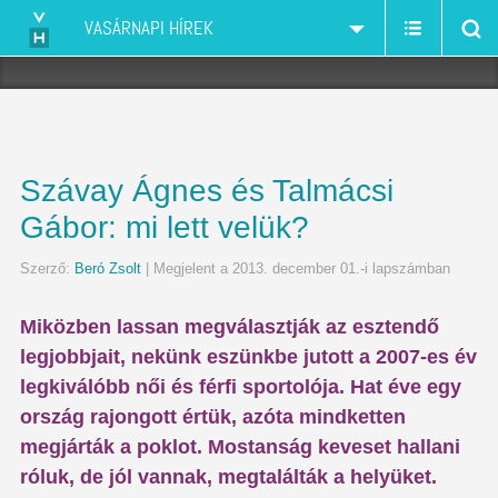
VASÁRNAPI HÍREK
Szávay Ágnes és Talmácsi
Gábor: mi lett velük?
Szerző:
Beró Zsolt
| Megjelent a 2013. december 01.-i lapszámban
Miközben lassan megválasztják az esztendő
legjobbjait, nekünk eszünkbe jutott a 2007-es év
legkiválóbb női és férfi sportolója. Hat éve egy
ország rajongott értük, azóta mindketten
megjárták a poklot. Mostanság keveset hallani
róluk, de jól vannak, megtalálták a helyüket.