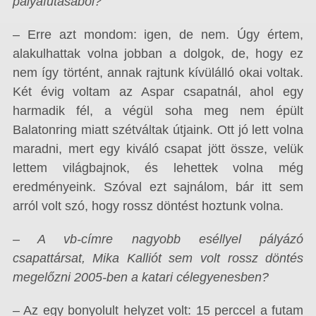
pályafutásából?
– Erre azt mondom: igen, de nem. Úgy értem,
alakulhattak volna jobban a dolgok, de, hogy ez
nem így történt, annak rajtunk kívülálló okai voltak.
Két évig voltam az Aspar csapatnál, ahol egy
harmadik fél, a végül soha meg nem épült
Balatonring miatt szétváltak útjaink. Ott jó lett volna
maradni, mert egy kiváló csapat jött össze, velük
lettem világbajnok, és lehettek volna még
eredményeink. Szóval ezt sajnálom, bár itt sem
arról volt szó, hogy rossz döntést hoztunk volna.
– A vb-címre nagyobb eséllyel pályázó
csapattársat, Mika Kalliót sem volt rossz döntés
megelőzni 2005-ben a katari célegyenesben?
– Az egy bonyolult helyzet volt: 15 perccel a futam