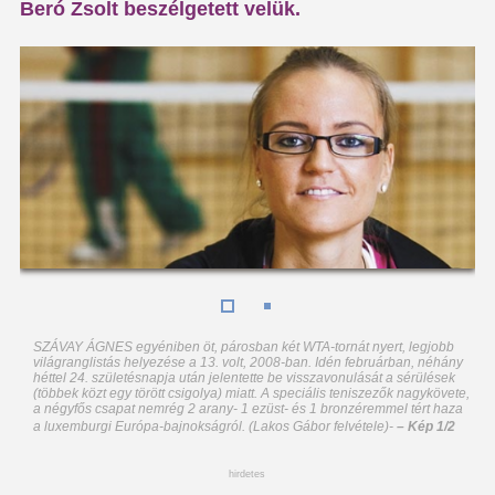
Beró Zsolt beszélgetett velük.
SZÁVAY ÁGNES egyéniben öt, párosban két WTA-tornát nyert, legjobb
világranglistás helyezése a 13. volt, 2008-ban. Idén februárban, néhány
héttel 24. születésnapja után jelentette be visszavonulását a sérülések
(többek közt egy törött csigolya) miatt. A speciális teniszezők nagykövete,
a négyfős csapat nemrég 2 arany- 1 ezüst- és 1 bronzéremmel tért haza
a luxemburgi Európa-bajnokságról. (Lakos Gábor felvétele)
-
– Kép 1/2
hirdetes