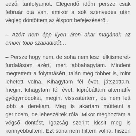
edzői tanfolyamot. Elegendő időm persze csak
február óta van, amikor a sok szenvedés után
végleg döntöttem az élsport befejezéséről.
– Azért nem épp ilyen áron akar magának az
ember több szabadidőt…
– Persze hogy nem, de soha nem lesz lelkiismeret-
furdalásom azért, mert abbahagytam. Mindent
megtettem a folytatásért, talán még többet is, mint
lehetett volna. Kihagytam fél évet, játszottam,
megint kihagytam fél évet, kipróbáltam alternatív
gyógymódokat, megint visszatértem, de nem lett
jobb a derekam. Meg is akartam műttetni a
gerincem, de lebeszéltek róla. Mikor meghoztam a
végső döntést, igazság szerint kicsit meg is
könnyebbültem. Ezt soha nem hittem volna, hiszen