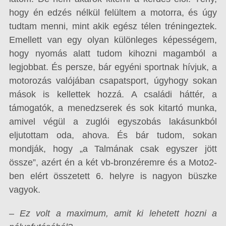
hogy én edzés nélkül felültem a motorra, és úgy
tudtam menni, mint akik egész télen tréningeztek.
Emellett van egy olyan különleges képességem,
hogy nyomás alatt tudom kihozni magamból a
legjobbat. És persze, bár egyéni sportnak hívjuk, a
motorozás valójában csapatsport, úgyhogy sokan
mások is kellettek hozzá. A családi háttér, a
támogatók, a menedzserek és sok kitartó munka,
amivel végül a zuglói egyszobás lakásunkból
eljutottam oda, ahova. És bár tudom, sokan
mondják, hogy „a Talmának csak egyszer jött
össze”, azért én a két vb-bronzéremre és a Moto2-
ben elért összetett 6. helyre is nagyon büszke
vagyok.
– Ez volt a maximum, amit ki lehetett hozni a