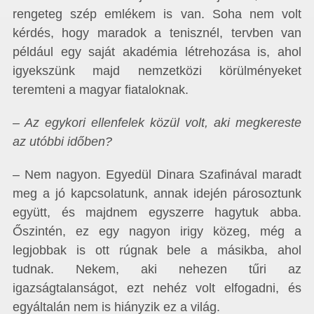
rengeteg szép emlékem is van. Soha nem volt
kérdés, hogy maradok a tenisznél, tervben van
például egy saját akadémia létrehozása is, ahol
igyekszünk majd nemzetközi körülményeket
teremteni a magyar fiataloknak.
– Az egykori ellenfelek közül volt, aki megkereste
az utóbbi időben?
– Nem nagyon. Egyedül Dinara Szafinával maradt
meg a jó kapcsolatunk, annak idején párosoztunk
együtt, és majdnem egyszerre hagytuk abba.
Őszintén, ez egy nagyon irigy közeg, még a
legjobbak is ott rúgnak bele a másikba, ahol
tudnak. Nekem, aki nehezen tűri az
igazságtalanságot, ezt nehéz volt elfogadni, és
egyáltalán nem is hiányzik ez a világ.