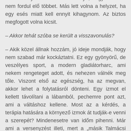
nem fordul elő többet. Más lett volna a helyzet, ha
egy esés miatt kell ennyit kihagynom. Az biztos
megfogott volna kicsit.
– Akkor tehát szóba se került a visszavonulás?
– Akik közel állnak hozzám, jó ideje mondják, hogy
nem szabad már kockáztatni. Ez egy gyönyörű, de
veszélyes sport, a modern gladiátorharc, ami
nekem rengeteget adott, és nehezen válnék meg
tőle. Viszont első az egészség, ha az megvan,
akkor lehet a folytatásról dönteni. Egy izmot el
kellett távolítani a lábamból, pechemre pont azt,
ami a váltáshoz kellene. Most az a kérdés, a
terápia hatására a környező izmok át tudják-e venni
a szerepét? Mindenesetre van időm pihenni. Már
ami a versenyzést illeti, mert a „másik Talmácsi