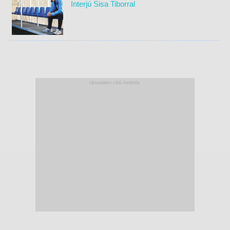
Interjú Sisa Tiborral
társadalmi célú hirdetés