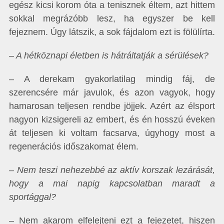
egész kicsi korom óta a tenisznek éltem, azt hittem
sokkal megrázóbb lesz, ha egyszer be kell
fejeznem. Úgy látszik, a sok fájdalom ezt is fölülírta.
– A hétköznapi életben is hátráltatják a sérülések?
– A derekam gyakorlatilag mindig fáj, de
szerencsére már javulok, és azon vagyok, hogy
hamarosan teljesen rendbe jöjjek. Azért az élsport
nagyon kizsigereli az embert, és én hosszú éveken
át teljesen ki voltam facsarva, úgyhogy most a
regenerációs időszakomat élem.
– Nem teszi nehezebbé az aktív korszak lezárását,
hogy a mai napig kapcsolatban maradt a
sportággal?
– Nem akarom elfelejteni ezt a fejezetet, hiszen