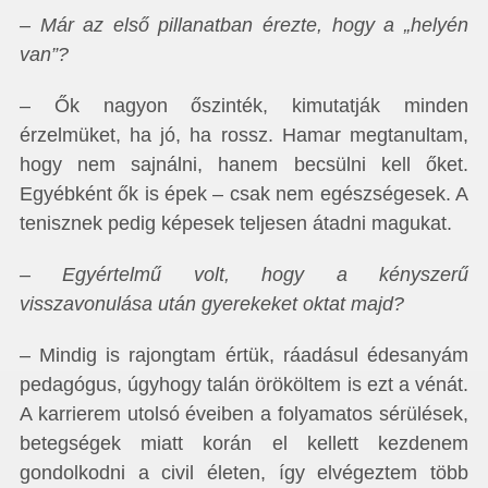
– Már az első pillanatban érezte, hogy a „helyén
van”?
– Ők nagyon őszinték, kimutatják minden
érzelmüket, ha jó, ha rossz. Hamar megtanultam,
hogy nem sajnálni, hanem becsülni kell őket.
Egyébként ők is épek – csak nem egészségesek. A
tenisznek pedig képesek teljesen átadni magukat.
– Egyértelmű volt, hogy a kényszerű
visszavonulása után gyerekeket oktat majd?
– Mindig is rajongtam értük, ráadásul édesanyám
pedagógus, úgyhogy talán örököltem is ezt a vénát.
A karrierem utolsó éveiben a folyamatos sérülések,
betegségek miatt korán el kellett kezdenem
gondolkodni a civil életen, így elvégeztem több