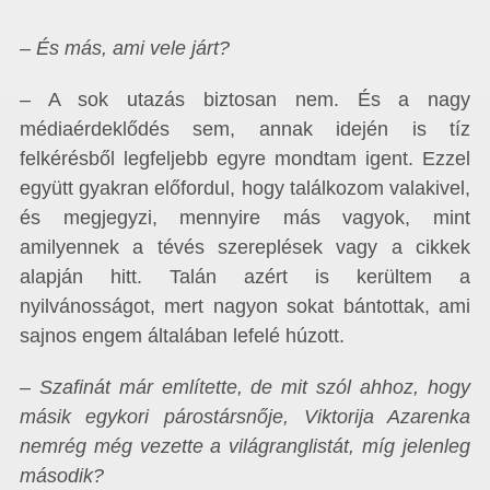
– És más, ami vele járt?
– A sok utazás biztosan nem. És a nagy
médiaérdeklődés sem, annak idején is tíz
felkérésből legfeljebb egyre mondtam igent. Ezzel
együtt gyakran előfordul, hogy találkozom valakivel,
és megjegyzi, mennyire más vagyok, mint
amilyennek a tévés szereplések vagy a cikkek
alapján hitt. Talán azért is kerültem a
nyilvánosságot, mert nagyon sokat bántottak, ami
sajnos engem általában lefelé húzott.
– Szafinát már említette, de mit szól ahhoz, hogy
másik egykori párostársnője, Viktorija Azarenka
nemrég még vezette a világranglistát, míg jelenleg
második?