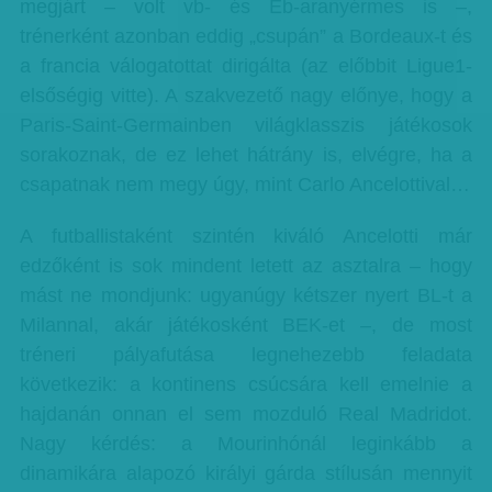
megjárt – volt vb- és Eb-aranyérmes is –,
trénerként azonban eddig „csupán” a Bordeaux-t és
a francia válogatottat dirigálta (az előbbit Ligue1-
elsőségig vitte). A szakvezető nagy előnye, hogy a
Paris-Saint-Germainben világklasszis játékosok
sorakoznak, de ez lehet hátrány is, elvégre, ha a
csapatnak nem megy úgy, mint Carlo Ancelottival…
A futballistaként szintén kiváló Ancelotti már
edzőként is sok mindent letett az asztalra – hogy
mást ne mondjunk: ugyanúgy kétszer nyert BL-t a
Milannal, akár játékosként BEK-et –, de most
tréneri pályafutása legnehezebb feladata
következik: a kontinens csúcsára kell emelnie a
hajdanán onnan el sem mozduló Real Madridot.
Nagy kérdés: a Mourinhónál leginkább a
dinamikára alapozó királyi gárda stílusán mennyit