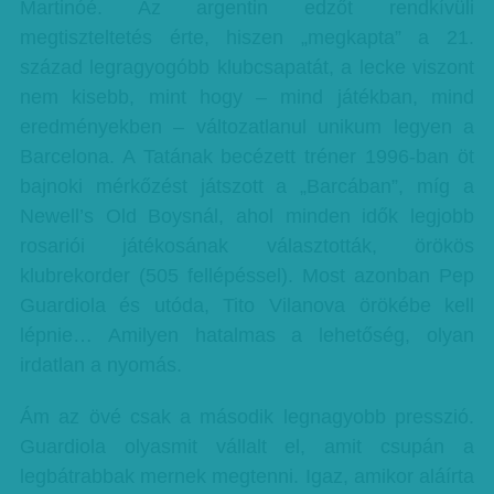
Martinóé. Az argentin edzőt rendkívüli
megtiszteltetés érte, hiszen „megkapta” a 21.
század legragyogóbb klubcsapatát, a lecke viszont
nem kisebb, mint hogy – mind játékban, mind
eredményekben – változatlanul unikum legyen a
Barcelona. A Tatának becézett tréner 1996-ban öt
bajnoki mérkőzést játszott a „Barcában”, míg a
Newell’s Old Boysnál, ahol minden idők legjobb
rosariói játékosának választották, örökös
klubrekorder (505 fellépéssel). Most azonban Pep
Guardiola és utóda, Tito Vilanova örökébe kell
lépnie… Amilyen hatalmas a lehetőség, olyan
irdatlan a nyomás.
Ám az övé csak a második legnagyobb presszió.
Guardiola olyasmit vállalt el, amit csupán a
legbátrabbak mernek megtenni. Igaz, amikor aláírta