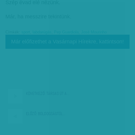
Szép évad elé nézünk.
Már, ha messzire tekintünk.
Címkék:
sport
,
labdarúgás
,
Pep Guardiola
,
José Mourinho
Már előfizethet a Vasárnapi Hírekre, kattintson!
KÖVETKEZŐ:
TÁRSAS ÚT A…
ELŐZŐ:
BOLDOGSÁGTÓL…