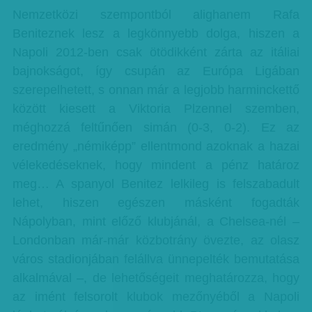
Nemzetközi szempontból alighanem Rafa
Beniteznek lesz a legkönnyebb dolga, hiszen a
Napoli 2012-ben csak ötödikként zárta az itáliai
bajnokságot, így csupán az Európa Ligában
szerepelhetett, s onnan már a legjobb harminckettő
között kiesett a Viktoria Plzennel szemben,
méghozzá feltűnően simán (0-3, 0-2). Ez az
eredmény „némiképp” ellentmond azoknak a hazai
vélekedéseknek, hogy mindent a pénz határoz
meg… A spanyol Benitez lelkileg is felszabadult
lehet, hiszen egészen másként fogadták
Nápolyban, mint előző klubjánál, a Chelsea-nél –
Londonban már-már közbotrány övezte, az olasz
város stadionjában felállva ünnepelték bemutatása
alkalmával –, de lehetőségeit meghatározza, hogy
az imént felsorolt klubok mezőnyéből a Napoli