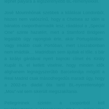
léphet pályára a legszerényebb BL-reményekkel.
José Mourinhónak szebbek a kilátásai Londonból,
hiszen nem valószínű, hogy a Chelsea az idén is
bánatos csoportharmadik lesz, ráadásul a „Special
One” szinte hazatért, mert a Stamford Bridgeen
legalább úgy rajongtak érte, akár Portugáliában.
Vagy inkább csak Portóban, mert Lisszabonban
nem imádták… Madridban sem ájultak el tőle, s bár
a királyi gárdával nyert bajnoki címet és Király
Kupát is, el kellett viselnie, hogy minden idők
alighanem legnagyszerűbb Barcelonája mögött a
Real Madrid csak másodhegedűs maradt úgy, hogy
a 2002-es diadal óta tartó BL-nyeretlenségét
„Mou”-val sem sikerült megszakítania.
Pellegrininek szintén a csoportból kell