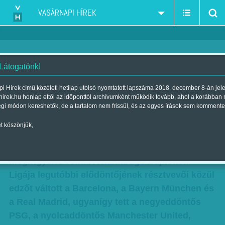
VASÁRNAPI HÍREK
 Látogatónk!
Tánc az élet – Edzők keringője
i Hírek című közéleti hetilap utolsó nyomtatott lapszáma 2018. december 8-án jel
hirek.hu honlap ettől az időponttól archívumként működik tovább, ahol a korábban
az európai futballóriások között
égi módon kereshetők, de a tartalom nem frissül, és az egyes írások sem kommente
Szerző:
Hegyi Iván
| Megjelent a 2013. augusztus 04.-i lapszámban
t köszönjük,
Ezt a valcert még Johann Strauss is
megirigyelte volna. A labdarúgó Bajnokok
Ligája legutóbbi elődöntőjének résztvevői közül
edzőt váltott a Barcelona, a Bayern München és
a Real Madrid, ugyanígy tett a negyeddöntős
PSG, a nyolcaddöntős Manchester United,