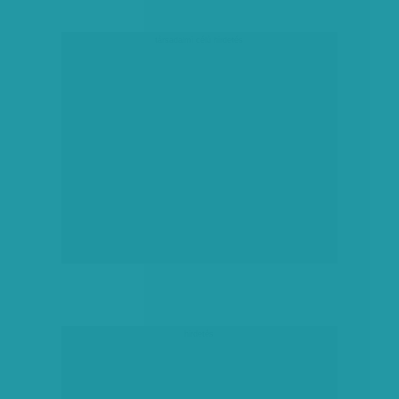
társadalmi célú hirdetés
hirdetés