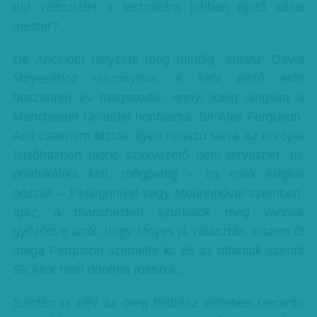
tud változtatni a technikára jobban építő itáliai
mester?
De Ancelotti helyzete még mindig „smafu” David
Moyeséhoz viszonyítva. A skót edző előtt
huszonhét év magasodik: ennyi ideig dirigálta a
Manchester Unitedet honfitársa, Sir Alex Ferguson.
Ami csaknem biztos: ilyen hosszú távra az európai
felsőházban újonc szakvezető nem tervezhet, de
produkálnia kell, mégpedig – ha csak Angliát
nézzük – Pellegrinivel vagy Mourinhóval szemben.
Igaz, a manchesteri szurkolók meg vannak
győződve arról, hogy Moyes jó választás, hiszen őt
maga Ferguson szemelte ki, és az ottaniak szerint
Sir Alex nem dönthet rosszul…
Szintén új név az öreg földrész elitjében Gerardo