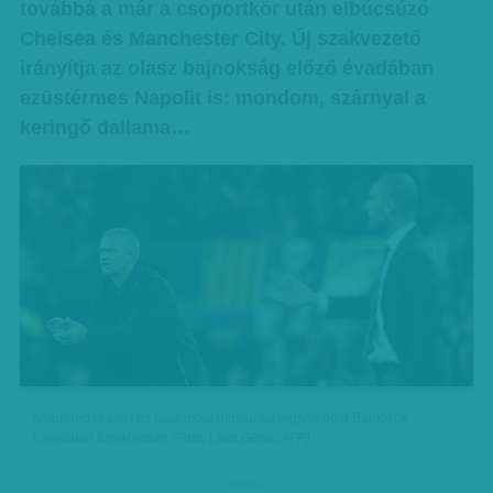
továbbá a már a csoportkör után elbúcsúzó
Chelsea és Manchester City. Új szakvezető
irányítja az olasz bajnokság előző évadában
ezüstérmes Napolit is: mondom, szárnyal a
keringő dallama…
Mourinho (balra) és Guardiola mostantól legfeljebb a Bajnokok
Ligájában futhat össze (Foto: Lluis Gene, AFP)
hirdetes