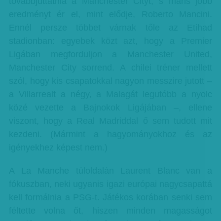
továbbjuttatnia a Manchester Cityt, s máris jobb
eredményt ér el, mint elődje, Roberto Mancini.
Ennél persze többet várnak tőle az Etihad
stadionban: egyebek közt azt, hogy a Premier
Ligában megforduljon a Manchester United,
Manchester City sorrend. A chilei tréner mellett
szól, hogy kis csapatokkal nagyon messzire jutott –
a Villarrealt a négy, a Malagát legutóbb a nyolc
közé vezette a Bajnokok Ligájában –, ellene
viszont, hogy a Real Madriddal ő sem tudott mit
kezdeni. (Mármint a hagyományokhoz és az
igényekhez képest nem.)
A La Manche túloldalán Laurent Blanc van a
fókuszban, neki ugyanis igazi európai nagycsapattá
kell formálnia a PSG-t. Játékos korában senki sem
féltette volna őt, hiszen minden magasságot