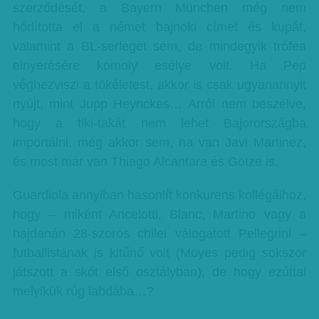
szerződését, a Bayern München még nem
hódította el a német bajnoki címet és kupát,
valamint a BL-serleget sem, de mindegyik trófea
elnyerésére komoly esélye volt. Ha Pep
véghezviszi a tökéletest, akkor is csak ugyanannyit
nyújt, mint Jupp Heynckes… Arról nem beszélve,
hogy a tiki-takát nem lehet Bajorországba
importálni, még akkor sem, ha van Javi Martinez,
és most már van Thiago Alcantara és Götze is.
Guardiola annyiban hasonlít konkurens kollégáihoz,
hogy – miként Ancelotti, Blanc, Martino vagy a
hajdanán 28-szoros chilei válogatott Pellegrini –
futballistának is kitűnő volt (Moyes pedig sokszor
játszott a skót első osztályban), de hogy ezúttal
melyikük rúg labdába…?