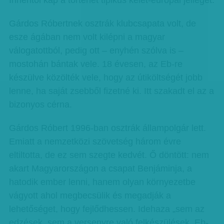
Innentől kap a történet tipikus kelet-európai jelleget.
Gárdos Róbertnek osztrák klubcsapata volt, de
esze ágában nem volt kilépni a magyar
válogatottból, pedig ott – enyhén szólva is –
mostohán bántak vele. 18 évesen, az Eb-re
készülve közölték vele, hogy az útiköltségét jobb
lenne, ha saját zsebből fizetné ki. Itt szakadt el az a
bizonyos cérna.
Gárdos Róbert 1996-ban osztrák állampolgár lett.
Emiatt a nemzetközi szövetség három évre
eltiltotta, de ez sem szegte kedvét. Ő döntött: nem
akart Magyarországon a csapat Benjáminja, a
hatodik ember lenni, hanem olyan környezetbe
vágyott ahol megbecsülik és megadják a
lehetőséget, hogy fejlődhessen. Idehaza „sem az
edzések, sem a versenyre való felkészülések, Eb-