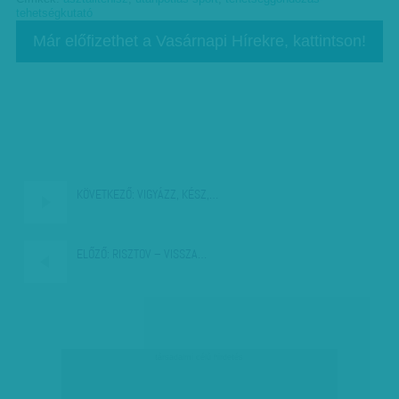
tehetségkutató
Már előfizethet a Vasárnapi Hírekre, kattintson!
KÖVETKEZŐ:
VIGYÁZZ, KÉSZ,…
ELŐZŐ:
RISZTOV – VISSZA…
társadalmi célú hirdetés