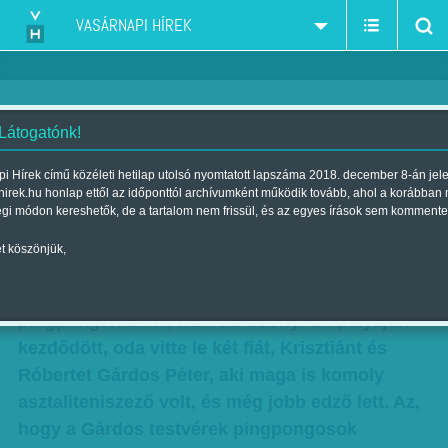
VASÁRNAPI HÍREK
 Látogatónk!
Tehetséggondozás magyar
i Hírek című közéleti hetilap utolsó nyomtatott lapszáma 2018. december 8-án jel
hirek.hu honlap ettől az időponttól archívumként működik tovább, ahol a korábban
módra
égi módon kereshetők, de a tartalom nem frissül, és az egyes írások sem kommente
Szerző:
M. D. T.
| Megjelent a 2015. október 03.-i lapszámban
t köszönjük,
A történet, csakúgy, mint a legtöbb
pingpongtörténet, a BVSC Szőnyi úti pályáján
kezdődött, oda vitte le két fiát, Krisztiánt és
Róbertet Gárdos Péter, aki maga is komoly
asztaliteniszező volt, és még jobb edző lett. Az,
hogy a Gárdos testvérek pingpongosok