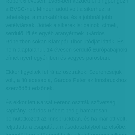
Róbert 6 évesen, 1985-ben kezdett el pingpongozni
a BVSC-nél. Minden adott volt a sikerhez, a
tehetsége, a munkabírása, és a jobbnál jobb
vetélytársak. Jöttek a sikerek is: bajnoki címek,
serdülő, ifi és egyéb aranyérmek. Gárdos
Róbertben sokan Klampár Tibor utódját látták. És
nem alaptalanul. 14 évesen serdülő Európabajnoki
címet nyert egyéniben és vegyes párosban.
Ekkor figyeltek fel rá az osztrákok. Szerencséjük
volt, a fiú édesapja, Gárdos Péter az Innsbruckhoz
szerződött edzőnek.
És ekkor lett Karsai Ferenc osztrák szövetségi
kapitány. Gárdos Róbert pedig hamarosan
bemutatkozott az Innsbruckban, és ha már ott volt,
feljuttatta a csapatát a másodosztályból az elsőbe.