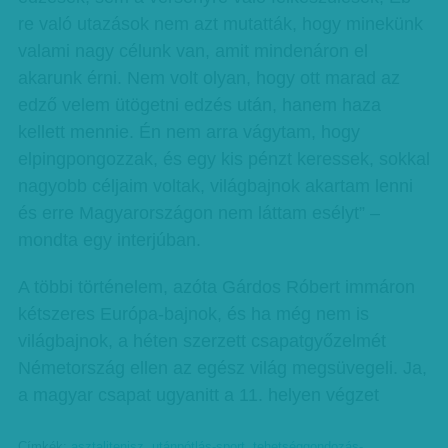
re való utazások nem azt mutatták, hogy minekünk
valami nagy célunk van, amit mindenáron el
akarunk érni. Nem volt olyan, hogy ott marad az
edző velem ütögetni edzés után, hanem haza
kellett mennie. Én nem arra vágytam, hogy
elpingpongozzak, és egy kis pénzt keressek, sokkal
nagyobb céljaim voltak, világbajnok akartam lenni
és erre Magyarországon nem láttam esélyt” –
mondta egy interjúban.
A többi történelem, azóta Gárdos Róbert immáron
kétszeres Európa-bajnok, és ha még nem is
világbajnok, a héten szerzett csapatgyőzelmét
Németország ellen az egész világ megsüvegeli. Ja,
a magyar csapat ugyanitt a 11. helyen végzet
Címkék:
asztalitenisz
,
utánpótlás-sport
,
tehetséggondozás-