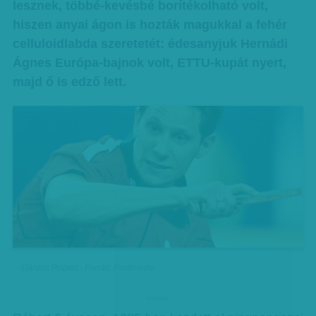
lesznek, többé-kevésbé borítékolható volt,
hiszen anyai ágon is hozták magukkal a fehér
celluloidlabda szeretetét: édesanyjuk Hernádi
Ágnes Európa-bajnok volt, ETTU-kupát nyert,
majd ő is edző lett.
Gárdos Róbert - Forrás: Profimedia
hirdetes