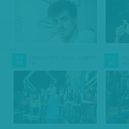
A CUKISÁG SÖTÉT OLDALA - KISMENŐK,
ISK
ÁPR
NOV
16
30
TV2
HAL