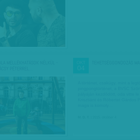
OLA MELLÉKHATÁSOK NÉLKÜL -
TEHETSÉGGONDOZÁS MA
OKT
04
ÁCSY PÉTERREL…
A történet, csakúgy, mint a leg
pingpongtörténet, a BVSC Szőny
pályáján kezdődött, oda vitte le 
Krisztiánt és Róbertet Gárdos P
maga is komoly…
M. D. T.
| 2015. október 4.