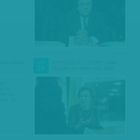
GYAR MÓDRA
TEHETSÉGES EZ A GYEREK? JOAN
JAN
29
FREEMAN EGY NAPOT KÉR, HOGY…
több
i úti
két fiát,
éter, aki