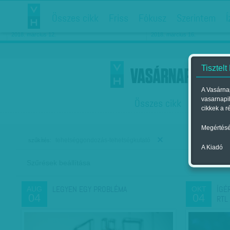
Összes cikk
Friss
Fókusz
Szerintem
Í
Chipekkel a rák ellen
Párkapcsolati matiné
2018. március 12.
2018. március 16.
Tisztelt
A Vasárnap
vasarnapi
Összes cikk
Friss
F
cikkek a r
Megértésé
tehetséggondozás-tehetségkutató
szűkítés:
A Kiadó
Szűrések beállítása
Szer
LEGYEN EGY PROBLÉMA
ÍGÉ
AUG
OKT
04
04
RTL