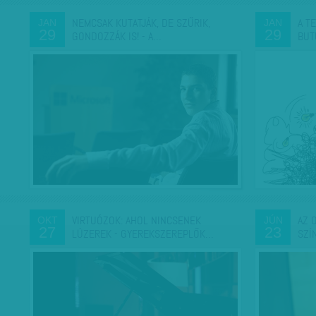
NEMCSAK KUTATJÁK, DE SZŰRIK,
A T
JAN
JAN
29
29
GONDOZZÁK IS! - A…
BUT
VIRTUÓZOK: AHOL NINCSENEK
AZ 
OKT
JÚN
27
23
LÚZEREK - GYEREKSZEREPLŐK…
SZÍ