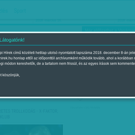
hirdetés
zlés
Sport
Ha még egyszer nyolcvanéves…
Barbie-h
2018. március 16.
2018. márci
Már előfizethet a Vasárnap
 Látogatónk!
i Hírek című közéleti hetilap utolsó nyomtatott lapszáma 2018. december 8-án jel
hirek.hu honlap ettől az időponttól archívumként működik tovább, ahol a korábban
ókusz
Szerintem
Ízlés
Sport
égi módon kereshetők, de a tartalom nem frissül, és az egyes írások sem kommente
t köszönjük,
ző szerint
Címke szerint
társadalmi célú hirdetés
RETES TROLLKODÁS - X-FAKTOR,
 KLUB