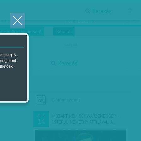
Keresés
ősnők nőnapra
Megtáncoltatott Oscar-szobor
us 16.
2018. március 16.
i Hírekre, kattintson!
Kutatás
magyar
ent meg. A
start
 megjelent
Keresés
lhetőek.
stop
Dátum szerint
MOZART NEM SCHWARZENEGGER -
JÚN
14
INTERJÚ NÉMETHY ATTILÁVAL, A…