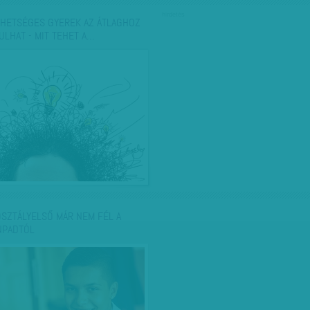
hirdetés
EHETSÉGES GYEREK AZ ÁTLAGHOZ
ULHAT - MIT TEHET A…
OSZTÁLYELSŐ MÁR NEM FÉL A
NPADTÓL