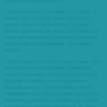
szempont a regenerálódásban.
– Két héttel ezelőtti számunkban Ruza József, a
Magyar Úszó Szövetség egykori főtitkára azt
mondta, Shane Tusup „találmánya” az, hogy
Katinkát úgy regenerálja, ahogy a profi teniszezők
teszik, akik kontinensről kontinensre vándorolnak,
és szinte egy nap alatt képesek csúcsformába
lendülni.
– Talán a tenisz volt az első olyan profi sport, ahol a
versenyzés korábban szokatlan regenerációt
követelt a sportolóktól. A profi teniszezők tudniillik
átugrották a korábban ismert hagyományos
alapozási szakaszt. Amikor Európában tél volt,
Ausztráliában vagy Dél-Amerikában versenyeztek,
nyáron meg visszatértek Európába. Egy sportolót
egyszer kellett rendesen megalapozni, és utána