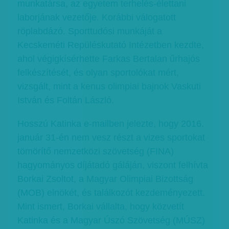
munkatársa, az egyetem terhelés-élettani
laborjának vezetője. Korábbi válogatott
röplabdázó. Sporttudósi munkáját a
Kecskeméti Repüléskutató Intézetben kezdte,
ahol végigkísérhette Farkas Bertalan űrhajós
felkészítését, és olyan sportolókat mért,
vizsgált, mint a kenus olimpiai bajnok Vaskuti
István és Foltán László.
Hosszú Katinka e-mailben jelezte, hogy 2016.
január 31-én nem vesz részt a vizes sportokat
tömörítő nemzetközi szövetség (FINA)
hagyományos díjátadó gáláján, viszont felhívta
Borkai Zsoltot, a Magyar Olimpiai Bizottság
(MOB) elnökét, és találkozót kezdeményezett.
Mint ismert, Borkai vállalta, hogy közvetít
Katinka és a Magyar Úszó Szövetség (MÚSZ)