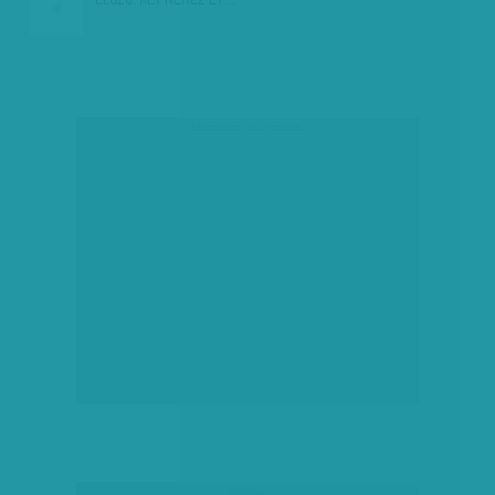
társadalmi célú hirdetés
hirdetés