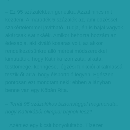
– Ez 95 százalékban genetika. Azzal nincs mit
kezdeni. A maradék 5 százalék az, ami edzéssel,
szakértelemmel javítható. Tudja, én is bajai vagyok,
akárcsak Katinkáék. Amikor behozta hozzám az
édesapja, aki kiváló kosaras volt, az akkor
rendelkezésünkre álló mérési módszerekkel
kimutattuk, hogy Katinka izomzata, alkata,
testtömege, keringése, légzési funkciói alkalmassá
teszik őt arra, hogy élsportoló legyen. Egészen
pontosan ezt mondtam neki: ebben a lányban
benne van egy Kőbán Rita.
– Tehát 95 százalékos biztonsággal megmondta,
hogy Katinkából olimpiai bajnok lesz?
– Azért ez egy kicsit bonyolultabb. Tízezer