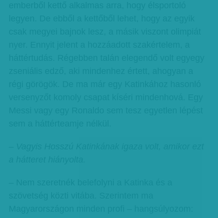
emberből kettő alkalmas arra, hogy élsportoló
legyen. De ebből a kettőből lehet, hogy az egyik
csak megyei bajnok lesz, a másik viszont olimpiát
nyer. Ennyit jelent a hozzáadott szakértelem, a
háttértudás. Régebben talán elegendő volt egyegy
zseniális edző, aki mindenhez értett, ahogyan a
régi görögök. De ma már egy Katinkához hasonló
versenyzőt komoly csapat kíséri mindenhová. Egy
Messi vagy egy Ronaldo sem tesz egyetlen lépést
sem a háttérteamje nélkül.
– Vagyis Hosszú Katinkának igaza volt, amikor ezt
a hátteret hiányolta.
– Nem szeretnék belefolyni a Katinka és a
szövetség közti vitába. Szerintem ma
Magyarországon minden profi – hangsúlyozom: