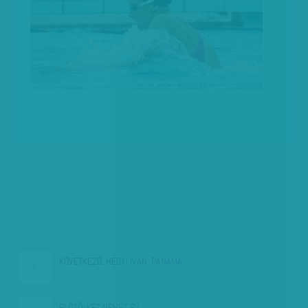
KÖVETKEZŐ:
HEGYI IVÁN: PANAMA
ELŐZŐ:
KÉT NEHÉZ ÉV…