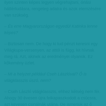
ilyen szinten képes legyen végrehajtani, óriási
háttértudásra, rengeteg adatra és azok elemzésére
van szükség.
– És erre Magyarországon egyedül Katinka lenne
képes?
– Biztosan nem. De hogy ki tud pénzt keresni egy
Világkupa-versenyen, az attól is függ, kit hívnak
meg rá. Azt, akinek az eredményei olyanok. Ez
kőkemény üzlet.
– Mi a helyzet például Cseh Lászlóval? Ő is
világklasszis úszó, nem?
– Cseh László világklasszis, ehhez kétség nem fér.
Ahogy 30 évesen újra felkapaszkodott a csúcsra,
azt kevesen csinálnák utána. De ismerjük az ő