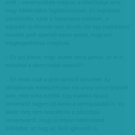
profi – versenyzőnek megvan a lehetősége arra,
hogy háttérstábot foglalkoztasson. Ez leginkább
pénzkérdés, ezek a folyamatos mérések, a
legújabb szoftverek nem olcsók. De egy Katinkához
hasonló profi sportoló keres annyit, hogy ezt
megengedhesse magának.
– Ez azt jelenti, hogy akinek nincs pénze, az le is
mondhat a sikercsináló teamről?
– Én most csak a profi sportról beszélek. Az
olimpikonok felkészítésébe ma annyi pénzt tesznek
bele, mint soha ezelőtt. Egy Katinka típusú
versenyző nagyon jól keres a támogatásból is, és
akkor még nem beszéltünk a pénzdíjas
versenyekről. Hogy ki milyen háttérstábot
működtet, az függ az illető igényétől is.