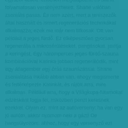
folyamatosan versenyezhetett. Shane valóban
zseniális pasas. És nem azért, mert a teniszezők
által használt és ismert regenerációs technikákat
alkalmazza; ezek ma már nem titkosak. Ott van
például a jeges fürdő. Ez elképesztően gyorsan
regenerálja a mikrosérüléseket, pangásokat, javítja
a keringést. Egy háromperces jeges fürdő-szauna
kombinációval Katinka jobban regenerálódik, mint
egy átlagember egy órás szaunázással. Shane
zsenialitása inkább abban van, ahogy megismerte
és feltérképezte Katinkát, és rájött arra, mire
alkalmas. Például arra, hogy a Világkupa-futamokat
edzésként fogja fel, miközben pénzt keresnek
ezekkel. Olyan ez, mint az autóverseny: ha van egy
jó autóm, akkor nyomom neki a gázt! De
hangsúlyozom: ahhoz, hogy egy versenyző ezt