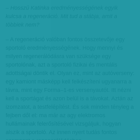
– Hosszú Katinka eredményességének egyik
kulcsa a regeneráció. Mit tud a stábja, amit a
többiek nem?
– A regeneráció valóban fontos összetevője egy
sportoló eredményességének. Hogy mennyi és
milyen regenerálódásra van szüksége egy
sportolónak, azt a sportoló fizikai és mentális
adottságai döntik el. Olyan ez, mint az autóverseny:
egy kamiont másképp kell felkészíteni ugyanarra a
távra, mint egy Forma–1-es versenyautót. Itt nézni
kell a sportágat és azon belül is a távokat. Aztán az
izomzatot, a testfelépítést. És sok minden tényleg a
fejben dől el: ma már az agy elektromos
hullámainak felerősítésével vizsgáljuk, hogyan
alszik a sportoló. Az innen nyert tudás fontos