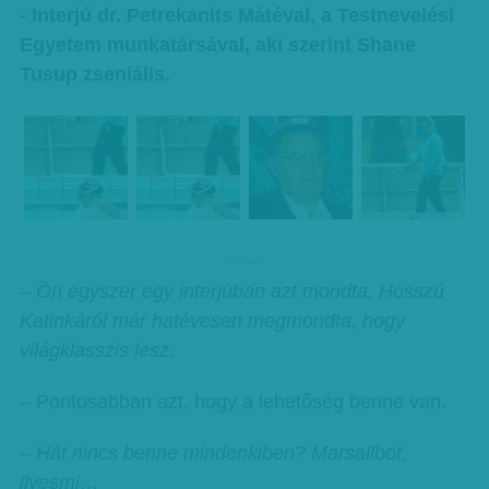
- Interjú dr. Petrekanits Mátéval, a Testnevelési
Egyetem munkatársával, aki szerint Shane
Tusup zseniális.
hirdetes
– Ön egyszer egy interjúban azt mondta, Hosszú
Katinkáról már hatévesen megmondta, hogy
világklasszis lesz.
– Pontosabban azt, hogy a lehetőség benne van.
– Hát nincs benne mindenkiben? Marsallbot,
ilyesmi…