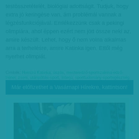
testösszetételét, biológiai adottságit. Tudjuk, hogy
extra jó keringése van, ám problémái vannak a
légzésfunkciójával. Emlékezzünk csak a pekingi
olimpiára, ahol éppen ezért nem jött össze neki az,
amire készült. Lehet, hogy ő nem volna alkalmas
arra a terhelésre, amire Katinka igen. Ettől még
nyerhet olimpiát.
Címkék:
Hosszú Katinka
,
úszás
,
mesteredző-sportszakma-edző-
tréner
,
zseni
,
utánpótlás-sport
,
Interjú
,
sporttudomány-sportegészség
Már előfizethet a Vasárnapi Hírekre, kattintson!