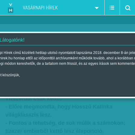
VASÁRNAPI HÍREK
 Látogatónk!
Hosszú Katinka izmai, alkata
i Hírek című közéleti hetilap utolsó nyomtatott lapszáma 2018. december 8-án jel
hirek.hu honlap ettől az időponttól archívumként működik tovább, ahol a korábban
ideális - Edzője, Shane Tusup
égi módon kereshetők, de a tartalom nem frissül, és az egyes írások sem kommente
zseniális - VH-interjú
t köszönjük,
Szerző:
Kövesdi Péter
| Megjelent a 2016. január 23.-i lapszámban
Tízezerből csak kettő.
- Előre megmondta, hogy Hosszú Katinka
világklasszis lesz.
- Fontos a tehetség, de sok múlik a számokon:
tízezer emberből kettő lesz élsportoló.