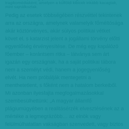
tragikomédiaként, amelyen a külföldi kibicek inkább kacagtak,
mint sajnálkoztak.
Pedig az esetek többségében részvéttel tekintenek
arra az országra, amelynek valamelyik főméltósága
akár köztörvényes, akár súlyos politikai vétket
követ el, s katarzist jelent a jogállami törvény előtti
egyenlőség érvényesítése. De még egy kapálózó
főember – korántsem ritka – látványa sem árt
igazán egy országnak, ha a saját politikai tábora
nem a személyt védi, hanem a jogegyenlőség
elvét. Ha nem próbálják mentegetni a
menthetetlent, s főként nem a hatalom berkeiből.
Mi azonban ilyesfajta megfogalmazásokkal
szembesülhettünk: „A magyar államfő
plágiumügyében a realitásérzék elvesztésének az a
mértéke a legmegrázóbb… az elnök vagy
felülmúlhatatlan vakságban szenvedett, vagy biztos