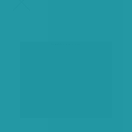
társadalmi célú hirdetés