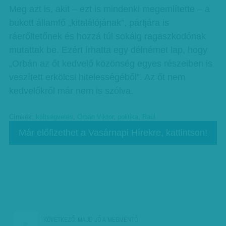
Meg azt is, akit – ezt is mindenki megemlítette – a
bukott államfő „kitalálójának”, pártjára is
ráerőltetőnek és hozzá túl sokáig ragaszkodónak
mutattak be. Ezért írhatta egy délnémet lap, hogy
„Orbán az őt kedvelő közönség egyes részeiben is
veszített erkölcsi hitelességéből”. Az őt nem
kedvelőkről már nem is szólva.
Címkék:
költségvetés
,
Orbán Viktor
,
politika
,
Raúl
Már előfizethet a Vasárnapi Hírekre, kattintson!
KÖVETKEZŐ:
MAJD JŐ A MEGMENTŐ