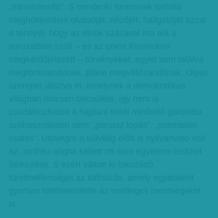
„ministránsfiú”. S mindenki fontosnak tartotta
meghökkenteni olvasóját, nézőjét, hallgatóját azzal
a ténnyel, hogy az elnök százával írta alá a
sorozatban szült – és az uniós fórumokon
megkérdőjelezett – törvényeket, egyet sem találva
megfontolandónak, pláne megvétózandónak. Olyan
szerepet játszva el, amelynek a demokratikus
világban nincsen becsülete, így nem is
csodálkozhatott a hajdani tettét minősítő goromba
szóhasználaton sem: „pimasz lopás”, „szemtelen
csalás”. Utóvégre a külvilág előtt is nyilvánvaló volt
az, amihez aligha kellett ott sem egyetemi testület
ítélkezése. S ezért váltott ki fokozódó
türelmetlenséget az időhúzás, amely egyébként
gyorsan hiteltelenítette az esetleges mentségeket
is.