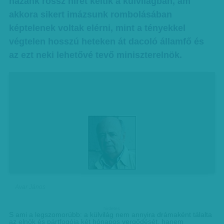
hazánk rossz hírét keltik a külvilágban, ám
akkora sikert imázsunk rombolásában
képtelenek voltak elérni, mint a tényekkel
végtelen hosszú heteken át dacoló államfő és
az ezt neki lehetővé tevő miniszterelnök.
Avar János
hirdetes
S ami a legszomorúbb: a külvilág nem annyira drámaként tálalta
az elnök és pártfogója két hónapos vergődését, hanem