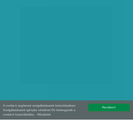
hirdetés
A cookie-k segítenek szolgáltatásaink biztosításában.
Rendben!
Szolgáltatásaink igénybe vételével Ön beleegyezik a
Copyright (C) 2026, XXI század Média Kft. Az oldal szerzői jogi oltalom alatt áll.
cookie-k használatába.
- Részletek