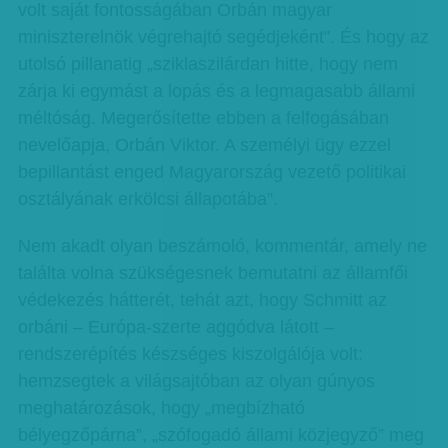
volt saját fontosságában Orbán magyar
miniszterelnök végrehajtó segédjeként”. És hogy az
utolsó pillanatig „sziklaszilárdan hitte, hogy nem
zárja ki egymást a lopás és a legmagasabb állami
méltóság. Megerősítette ebben a felfogásában
nevelőapja, Orbán Viktor. A személyi ügy ezzel
bepillantást enged Magyarország vezető politikai
osztályának erkölcsi állapotába”.
Nem akadt olyan beszámoló, kommentár, amely ne
találta volna szükségesnek bemutatni az államfői
védekezés hátterét, tehát azt, hogy Schmitt az
orbáni – Európa-szerte aggódva látott –
rendszerépítés készséges kiszolgálója volt:
hemzsegtek a világsajtóban az olyan gúnyos
meghatározások, hogy „megbízható
bélyegzőpárna”, „szófogadó állami közjegyző” meg