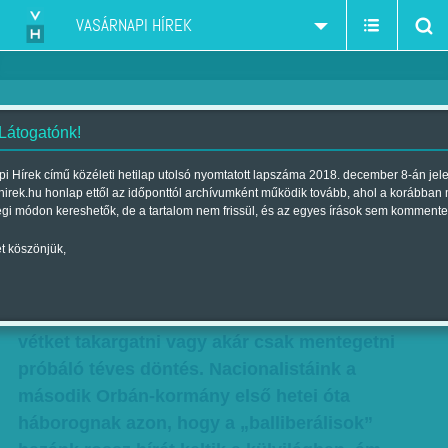
VASÁRNAPI HÍREK
 Látogatónk!
Kacagó kibicek
i Hírek című közéleti hetilap utolsó nyomtatott lapszáma 2018. december 8-án jel
hirek.hu honlap ettől az időponttól archívumként működik tovább, ahol a korábban
Szerző:
Avar János
| Megjelent a 2012. április 07.-i lapszámban
égi módon kereshetők, de a tartalom nem frissül, és az egyes írások sem kommente
t köszönjük,
Már megint egyszer Talleyrandnak lett igaza,
akinek híres mondása szerint a bűnt is
megtetézheti a hiba. Korunkban rendszerint a
vétket takargatni vagy akár csak mentegetni
próbáló téves döntés. Nacionalistáink a
második Orbán-kormány első hetei óta
háborognak azon, hogy a „balliberálisok”