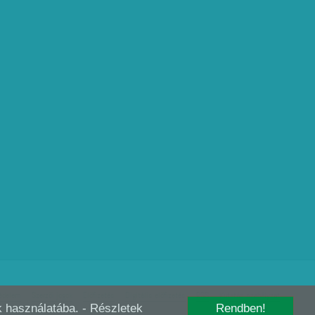
édelem
Szerzői jogok
Előfizetés
Digitális előfizetés
RSS
Kutatás szabályzat
-k használatába.
- Részletek
Rendben!