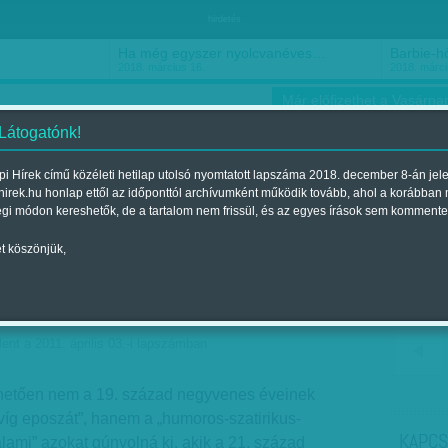
hirdetés
Ha még egyszer nyolcvanéves…
Barbie-hősnő
2018. március 16.
2018. március 16.
Már előfizethet a Vasárnap
 Látogatónk!
i Hírek című közéleti hetilap utolsó nyomtatott lapszáma 2018. december 8-án jel
hirek.hu honlap ettől az időponttól archívumként működik tovább, ahol a korábban
ókusz
Szerintem
Ízlés
Sport
égi módon kereshetők, de a tartalom nem frissül, és az egyes írások sem kommente
t köszönjük,
kotmány
ent a 2011. április 03.-i lapszámban
lhetően nem a 19. század negyvenes éveinek
„víg eposzát”, hanem a „humoros-szatirikus-
KAPCS
lami” azokat gúnyolná ki, akik a 21. század