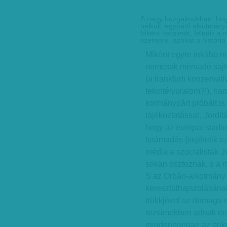
S nagy buzgalmukban, hog
nélküli, egypárti alkotmán
főként hatalmát, feledik a 
szerepre, azokat a história
Miként egyre inkább m
nemcsak mérvadó sajtó
(a frankfurti konzervat
tekintélyuralom?!), ha
kormánypárt próbált is
tájékoztatással, „fordí
hogy az európai stadi
letámadás (sejthetik ezt
média a szocialisták 
sokan osztoznak, s a mé
S az Orbán-alkotmány 
keresztülhajszolásána
trükkjével az önmaga e
rezsimekben adnak enny
mindenhonnan az önké