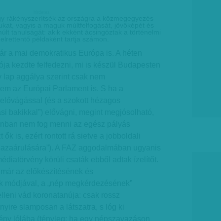
hirdetes
y rákényszerítsék az országra a közmegegyezés
yukat, vagyis a maguk múltfelfogását, jövőképét és
múlt tanulságát: akik ekként ácsingóztak a történelmi
 elrettentő példaként tartja számon.
ár a mai demokratikus Európa is. A héten
ja kezdte felfedezni, mi is készül Budapesten
ív lap aggálya szerint csak nem
nem az Európai Parlament is. S ha a
 elővágással (és a szokott hézagos
tási bakikkal”) elővágni, megint megjósolható,
onban nem fog menni az egész pályás
 ők is, ezért rontott rá sietve a jobboldali
„hazaárulására”). A FAZ aggodalmában ugyanis
diatörvény körüli csaták ebből adtak ízelítőt.
már az előkészítésének és
k módjával, a „nép megkérdezésének”
lleni vád koronatanúja: csak rossz
ire slamposan a látszatra, s lóg ki
ny lólába (tényleg: ha egy népszavazáson