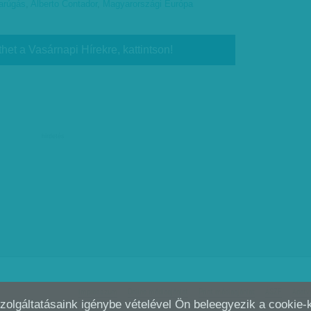
arúgás
,
Alberto Contador
,
Magyarországi Európa
thet a Vasárnapi Hírekre, kattintson!
hirdetés
Impresszum
Online médiaajánlat
Print médiaajánlat
ÁSZF
Adatv
Szolgáltatásaink igénybe vételével Ön beleegyezik a cookie