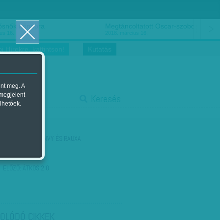
k nőnapra
Megtáncoltatott Oscar-szobor
2018. március 16.
i Hírekre, kattintson!
Kutatás
ent meg. A
start
 megjelent
Keresés
lhetőek.
stop
KÖVETKEZŐ:
SENVY ÉS RAUXA
ELŐZŐ:
ÁTKOS 2.0
OLÓDÓ CIKKEK