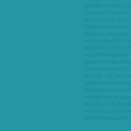
legalább kétmillió eg
„össznépi” verdiktnek 
mai Európába – és a 21
liberális Die Zeit szer
szelleme”, míg a Merke
nemzeti pátosztól csöp
próbálták a Fidesz eur
néppárti kollégáik elő
(ahogyan megjósolhattu
szavazati jog miatt, 
olvassák – és sajna: ér
„lélekben” irredenták 
Budapesten az ellenzé
médiatörvénynél tapasz
tekintélyuralmi ábránd
hazánkat az európai vá
nem bíznék a csupán p