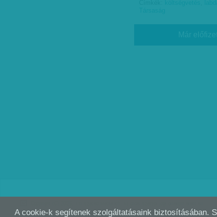
Címkék:
költségvetés
,
labd
Társaság
Már előfize
Copyright (C) 2026, XXI század Média Kft. Az oldal szerzői jogi oltalom alatt áll.
A cookie-k segítenek szolgáltatásaink biztosításában. 