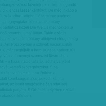
ybehangzó voksot követelnek, miként elegendő
alig kilencszázezer kérdőív?) De még inkább a
. századba – aligha illő tartalma: a német
int „a legnyugtalanítóbb az alkotmány
l pártjához közeli Die Welt is meghökken „a
ögő preambuluma” láttán. Talán ezért is
ópai képviselői időhiány alibijével eldugni még
l is. Ám Pozsonyban a szlovák nacionalisták
k) már megfújták a harci kürtöt a határon túli
s nyilván valamennyi szomszéd fővárosban
tik – a hazai nacionalisták, sőt helyenként
kedvét kereső szövegrészeket. S ha
ki ellenvetésekkel nem törődve a
talt konoksággal akarják kodifikálni a
jaikat, az ismét megjósolhatóan odaülteti
dlottak padjára. S Orbánék helyében ezúttal
róbaidős ítéletben.