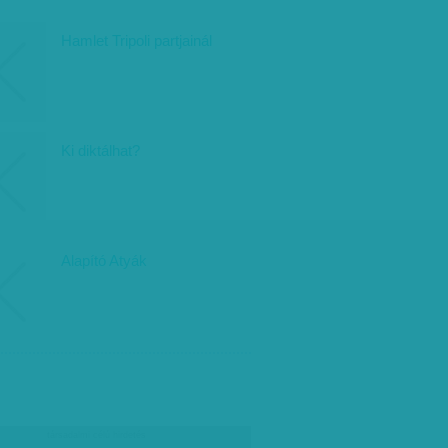
Hamlet Tripoli partjainál
Ki diktálhat?
Alapító Atyák
társadalmi célú hirdetés