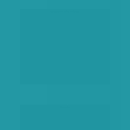
társadalmi célú hirdetés
hirdetés