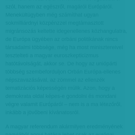
szól, hanem az egészről, magáról Európáról.
Menekültügyben még számíthat ugyan
sokmilliárdnyi közpénzzel megtámasztott
migránsozás keltette idegenellenes közhangulatra,
de Európa ügyében az orbáni politikának nincs
társadalmi többsége, még ha most minisztereivel
tesztelteti a magyar euroszkepticizmus
hatótávolságát, akkor se. De hogy az uniópárti
többség szembeforduljon Orbán Európa-ellenes
népszavazásával, az zömmel az ellenzék
tematizációs képességén múlik. Azon, hogy a
demokrata oldal képes-e gondolni és mondani
végre valamit Európáról – nem is a ma létezőről,
inkább a jövőbeni kívánatosról.
A magyar referendum akármilyen eredményének
nagyjából annyi hatása lehet csak az európai