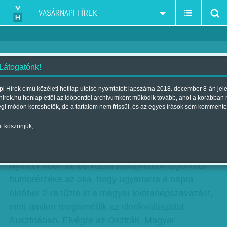
VASÁRNAPI HÍREK
 Látogatónk!
Gál J. Zoltán: Felelősök
i Hírek című közéleti hetilap utolsó nyomtatott lapszáma 2018. december 8-án jel
hirek.hu honlap ettől az időponttól archívumként működik tovább, ahol a korábban
Szerző:
Gál J. Zoltán
| Megjelent a 2016. július 09.-i lapszámban
égi módon kereshetők, de a tartalom nem frissül, és az egyes írások sem kommente
t köszönjük,
Két választása lesz Európának.
hirdetes
Nyilván Áder János köztársasági elnök legendás
humorérzéke az oka, hogy ugyanarra a napra,
október 2-ra tűzte ki a magyar kvótanépszavazást,
mint amikor megismétlik az elnökválasztást
Ausztriában. Elvégre az Osztrák–Magyar