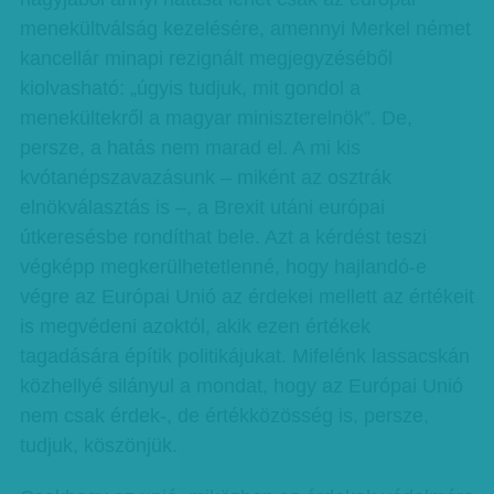
menekültválság kezelésére, amennyi Merkel német
kancellár minapi rezignált megjegyzéséből
kiolvasható: „úgyis tudjuk, mit gondol a
menekültekről a magyar miniszterelnök”. De,
persze, a hatás nem marad el. A mi kis
kvótanépszavazásunk – miként az osztrák
elnökválasztás is –, a Brexit utáni európai
útkeresésbe rondíthat bele. Azt a kérdést teszi
végképp megkerülhetetlenné, hogy hajlandó-e
végre az Európai Unió az érdekei mellett az értékeit
is megvédeni azoktól, akik ezen értékek
tagadására építik politikájukat. Mifelénk lassacskán
közhellyé silányul a mondat, hogy az Európai Unió
nem csak érdek-, de értékközösség is, persze,
tudjuk, köszönjük.