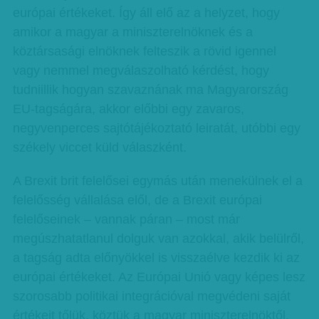
európai értékeket. Így áll elő az a helyzet, hogy
amikor a magyar a miniszterelnöknek és a
köztársasági elnöknek felteszik a rövid igennel
vagy nemmel megválaszolható kérdést, hogy
tudniillik hogyan szavaznának ma Magyarország
EU-tagságára, akkor előbbi egy zavaros,
negyvenperces sajtótájékoztató leiratát, utóbbi egy
székely viccet küld válaszként.
A Brexit brit felelősei egymás után menekülnek el a
felelősség vállalása elől, de a Brexit európai
felelőseinek – vannak páran – most már
megúszhatatlanul dolguk van azokkal, akik belülről,
a tagság adta előnyökkel is visszaélve kezdik ki az
európai értékeket. Az Európai Unió vagy képes lesz
szorosabb politikai integrációval megvédeni saját
értékeit tőlük, köztük a magyar miniszterelnöktől,