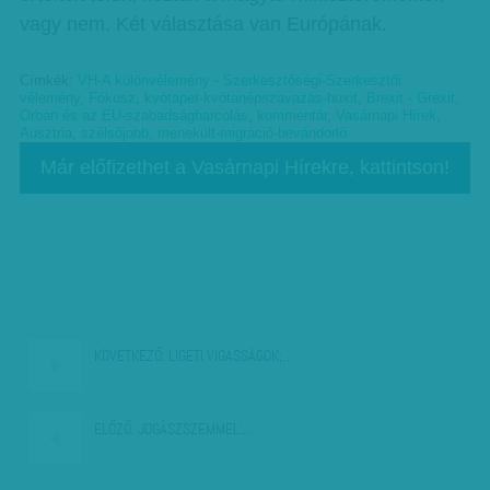
vagy nem. Két választása van Európának.
Címkék:
VH-A különvélemény - Szerkesztőségi-Szerkesztői
vélemény
,
Fókusz
,
kvótaper-kvótanépszavazás-huxit
,
Brexit - Grexit
,
Orbán és az EU-szabadságharcolás
,
kommentár
,
Vasárnapi Hírek
,
Ausztria
,
szélsőjobb
,
menekült-migráció-bevándorló
Már előfizethet a Vasárnapi Hírekre, kattintson!
KÖVETKEZŐ:
LIGETI VIGASSÁGOK;…
ELŐZŐ:
JOGÁSZSZEMMEL:…