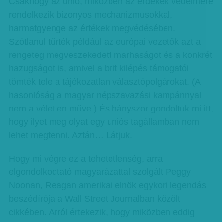
Csakhogy az unió, miközben az érdekek védelmére
rendelkezik bizonyos mechanizmusokkal,
harmatgyenge az értékek megvédésében.
Szótlanul tűrték például az európai vezetők azt a
rengeteg megveszekedett marhaságot és a konkrét
hazugságot is, amivel a brit kilépés támogatói
tömték tele a tájékozatlan választópolgárokat. (A
hasonlóság a magyar népszavazási kampánnyal
nem a véletlen műve.) És hányszor gondoltuk mi itt,
hogy ilyet meg olyat egy uniós tagállamban nem
lehet megtenni. Aztán… Látjuk.
Hogy mi végre ez a tehetetlenség, arra
elgondolkodtató magyarázattal szolgált Peggy
Noonan, Reagan amerikai elnök egykori legendás
beszédírója a Wall Street Journalban közölt
cikkében. Arról értekezik, hogy miközben eddig