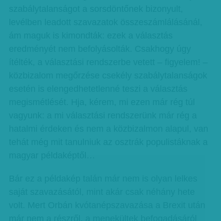
szabálytalanságot a sorsdöntőnek bizonyult,
levélben leadott szavazatok összeszámlálásánál,
ám maguk is kimondták: ezek a választás
eredményét nem befolyásolták. Csakhogy úgy
ítélték, a választási rendszerbe vetett – figyelem! –
közbizalom megőrzése csekély szabálytalanságok
esetén is elengedhetetlenné teszi a választás
megismétlését. Hja, kérem, mi ezen már rég túl
vagyunk: a mi választási rendszerünk már rég a
hatalmi érdeken és nem a közbizalmon alapul, van
tehát még mit tanulniuk az osztrák populistáknak a
magyar példaképtől…
Bár ez a példakép talán már nem is olyan lelkes
saját szavazásától, mint akár csak néhány hete
volt. Mert Orbán kvótanépszavazása a Brexit után
már nem a részről, a menekültek befogadásáról