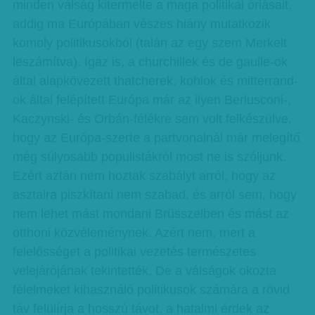
minden válság kitermelte a maga politikai óriásait,
addig ma Európában vészes hiány mutatkozik
komoly politikusokból (talán az egy szem Merkelt
leszámítva). Igaz is, a churchillek és de gaulle-ok
által alapkövezett thatcherek, kohlok és mitterrand-
ok által felépített Európa már az ilyen Berlusconi-,
Kaczynski- és Orbán-félékre sem volt felkészülve,
hogy az Európa-szerte a partvonalnál már melegítő
még súlyosabb populistákról most ne is szóljunk.
Ezért aztán nem hoztak szabályt arról, hogy az
asztalra piszkítani nem szabad, és arról sem, hogy
nem lehet mást mondani Brüsszelben és mást az
otthoni közvéleménynek. Azért nem, mert a
felelősséget a politikai vezetés természetes
velejárójának tekintették. De a válságok okozta
félelmeket kihasználó politikusok számára a rövid
táv felülírja a hosszú távot, a hatalmi érdek az