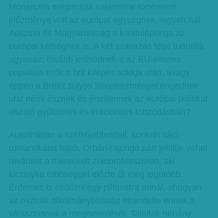
Monarchia mégiscsak valamiféle történelmi
előzménye volt az európai egységnek, legyen hát
Ausztria és Magyarország a kiindulópontja az
európai kétségnek is. A két szavazás tétje tudniillik
ugyanaz: tovább erősödnek-e az EU-ellenes
populista erők a brit kilépés sokkja után, avagy
éppen a Brexit súlyos következményei engednek
utat némi észnek és értelemnek az európai politikát
eluraló gyűlöletes és irracionális tobzódásban?
Ausztriában a szélsőjobboldali, konkrét náci
romantikába hajló, Orbán-rajongó párt jelöltje vehet
revánsot a mérsékelt zöldprofesszoron, aki
kicsinyke többséggel előzte őt meg legutóbb.
Érdemes is elidőzni egy pillanatra annál, ahogyan
az osztrák alkotmánybíróság elrendelte ennek a
választásnak a megismétlését. Találtak néhány