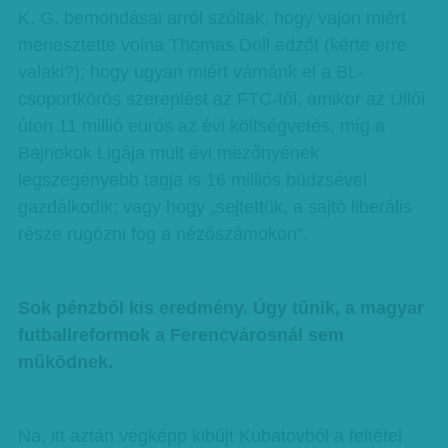
K. G. bemondásai arról szóltak, hogy vajon miért
menesztette volna Thomas Doll edzőt (kérte erre
valaki?); hogy ugyan miért várnánk el a BL-
csoportkörös szereplést az FTC-től, amikor az Üllői
úton 11 millió eurós az évi költségvetés, míg a
Bajnokok Ligája múlt évi mezőnyének
legszegényebb tagja is 16 milliós büdzsével
gazdálkodik; vagy hogy „sejtettük, a sajtó liberális
része rugózni fog a nézőszámokon”.
Sok pénzből kis eredmény. Úgy tűnik, a magyar
futballreformok a Ferencvárosnál sem
működnek.
Na, itt aztán végképp kibújt Kubatovból a feltétel