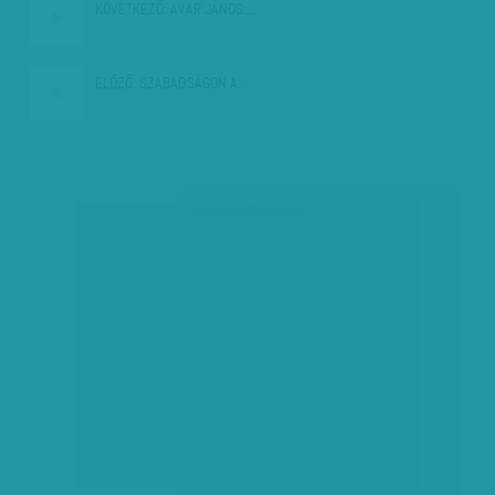
KÖVETKEZŐ:
AVAR JÁNOS:…
ELŐZŐ:
SZABADSÁGON A…
társadalmi célú hirdetés