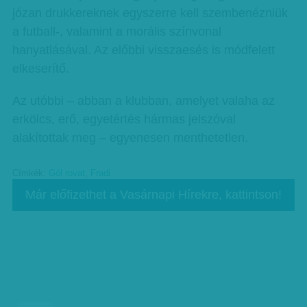
józan drukkereknek egyszerre kell szembenézniük
a futball-, valamint a morális színvonal
hanyatlásával. Az előbbi visszaesés is módfelett
elkeserítő.
Az utóbbi – abban a klubban, amelyet valaha az
erkölcs, erő, egyetértés hármas jelszóval
alakítottak meg – egyenesen menthetetlen.
Címkék:
Gól rovat
,
Fradi
Már előfizethet a Vasárnapi Hírekre, kattintson!