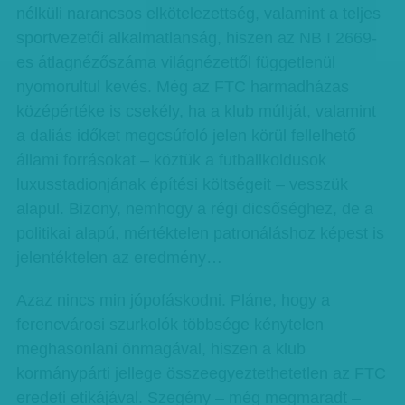
nélküli narancsos elkötelezettség, valamint a teljes
sportvezetői alkalmatlanság, hiszen az NB I 2669-
es átlagnézőszáma világnézettől függetlenül
nyomorultul kevés. Még az FTC harmadházas
középértéke is csekély, ha a klub múltját, valamint
a daliás időket megcsúfoló jelen körül fellelhető
állami forrásokat – köztük a futballkoldusok
luxusstadionjának építési költségeit – vesszük
alapul. Bizony, nemhogy a régi dicsőséghez, de a
politikai alapú, mértéktelen patronáláshoz képest is
jelentéktelen az eredmény…
Azaz nincs min jópofáskodni. Pláne, hogy a
ferencvárosi szurkolók többsége kénytelen
meghasonlani önmagával, hiszen a klub
kormánypárti jellege összeegyeztethetetlen az FTC
eredeti etikájával. Szegény – még megmaradt –