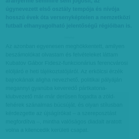
aranyérme semmire sem jogosít, az
úgynevezett első osztály tempója és nívója
hosszú évek óta versenyképtelen a nemzetközi
futball elhanyagolható jelentőségű régióiban is.
hirdetes
Az azonban egyenesen meghökkentett, amilyen
beszámolókat olvastam és felvételeket láttam
Kubatov Gábor Fidesz-funkcionárius ferencvárosi
elöljáró e heti tájékoztatójáról. Az erkölcsi érzék
bajnokának aligha nevezhető, politikai pályáján
megannyi gyanúba keveredő pártkatona-
klubvezető már-már derűsen fogadta a zöld-
fehérek szánalmas búcsúját, és olyan stílusban
kérdezgette az újságírókat – a szereposztást
megfordítva –, mintha valóságos diadalt aratott
volna a kilencedik kerületi csapat.