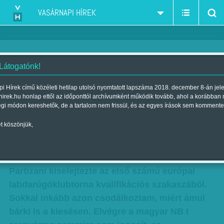
VASÁRNAPI HÍREK
 Látogatónk!
Hegyi Iván: Mély zöld
i Hírek című közéleti hetilap utolsó nyomtatott lapszáma 2018. december 8-án jel
hirek.hu honlap ettől az időponttól archívumként működik tovább, ahol a korábban
Szerző:
Hegyi Iván
| Megjelent a 2016. július 30.-i lapszámban
égi módon kereshetők, de a tartalom nem frissül, és az egyes írások sem kommente
t köszönjük,
Magam nem tartoztam azok közé, akiket
hallatlanul meglepett, hogy a bajnoki címet
idehaza utcahosszal nyerő FTC-t a tiranai
Partizani kiselejtezte az első számú európai
labdarúgóklubtorna kvalifikációs szakaszából.
Sokkal inkább azon csodálkoztam, miért ámul
bárki is a kiesésen. Elvégre a magyar NB I