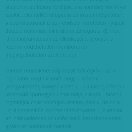
stadionok építésére fordítják, s a kormány hét évvel
ezelőtt „vita nélkül elfogadta és írásban rögzítette”:
a sportkluboknak a tao-rendszer keretében nyújtott
dotáció nem más, mint állami támogatás. (Ennek
itthon folyamatosan az ellenkezőjét nyomják a
rezsim rendíthetetlen főemberei és
megingathatatlan szekértolói.)
Minden rendellenesség között kétségkívül az a
leginkább meghökkentő, hogy – idézem –
„Magyarország hangsúlyozza (…) a támogatásban
részesülő sportegyesületek helyi jellegét – hiszen
legtöbbjük csak országos szinten játszik, de nem
jut ki nemzetközi sportrendezvényekre –, s ezáltal
az intézkedésnek az unión belüli kereskedelemre
gyakorolt korlátozott hatását”.