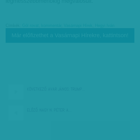
legmesszebbmenőkig megvalósult.
Címkék:
Gól rovat
,
kommentár
,
Vasárnapi Hírek
,
Hegyi Iván
Már előfizethet a Vasárnapi Hírekre, kattintson!
KÖVETKEZŐ:
AVAR JÁNOS: TRUMP…
ELŐZŐ:
NAGY N. PÉTER: A…