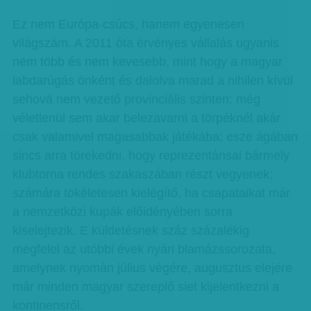
Ez nem Európa-csúcs, hanem egyenesen
világszám. A 2011 óta érvényes vállalás ugyanis
nem több és nem kevesebb, mint hogy a magyar
labdarúgás önként és dalolva marad a nihilen kívül
sehová nem vezető provinciális szinten; még
véletlenül sem akar belezavarni a törpéknél akár
csak valamivel magasabbak játékába; esze ágában
sincs arra törekedni, hogy reprezentánsai bármely
klubtorna rendes szakaszában részt vegyenek;
számára tökéletesen kielégítő, ha csapataikat már
a nemzetközi kupák előidényében sorra
kiselejtezik. E küldetésnek száz százalékig
megfelel az utóbbi évek nyári blamázssorozata,
amelynek nyomán július végére, augusztus elejére
már minden magyar szereplő siet kijelentkezni a
kontinensről.