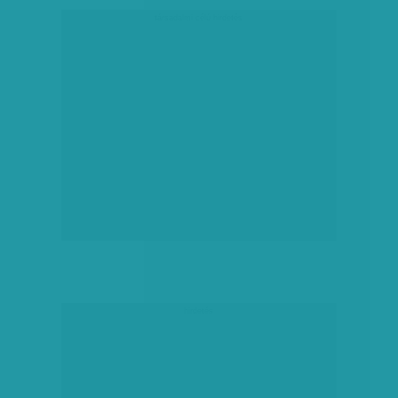
társadalmi célú hirdetés
hirdetés