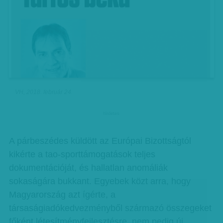
VH, 2018. február 24.
hirdetes
A párbeszédes küldött az Európai Bizottságtól
kikérte a tao-sporttámogatások teljes
dokumentációját, és hallatlan anomáliák
sokaságára bukkant. Egyebek közt arra, hogy
Magyarország azt ígérte, a
társaságiadókedvezményből származó összegeket
főként létesítményfejlesztésre, nem pedig új