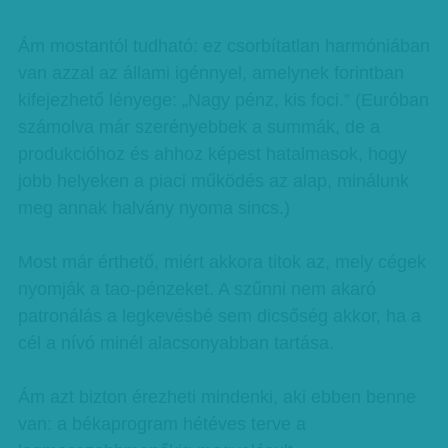
Ám mostantól tudható: ez csorbítatlan harmóniában
van azzal az állami igénnyel, amelynek forintban
kifejezhető lényege: „Nagy pénz, kis foci.” (Euróban
számolva már szerényebbek a summák, de a
produkcióhoz és ahhoz képest hatalmasok, hogy
jobb helyeken a piaci működés az alap, minálunk
meg annak halvány nyoma sincs.)
Most már érthető, miért akkora titok az, mely cégek
nyomják a tao-pénzeket. A szűnni nem akaró
patronálás a legkevésbé sem dicsőség akkor, ha a
cél a nívó minél alacsonyabban tartása.
Ám azt bizton érezheti mindenki, aki ebben benne
van: a békaprogram hétéves terve a