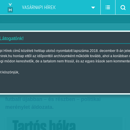
VASÁRNAPI HÍREK
 Látogatónk!
Hegyi Iván: Tartós béka
i Hírek című közéleti hetilap utolsó nyomtatott lapszáma 2018. december 8-án jel
hirek.hu honlap ettől az időponttól archívumként működik tovább, ahol a korábban
Szerző:
Hegyi Iván
| Megjelent a 2018. február 24.-i lapszámban
égi módon kereshetők, de a tartalom nem frissül, és az egyes írások sem kommente
t köszönjük,
Jávor Benedek EP-képviselő kiderítette, a
Népszava pedig fehéren-feketén közzétette,
hogy az emberemlékezet óta vegetáló magyar
futball újabban – és részben – politikai
merénylet áldozata.