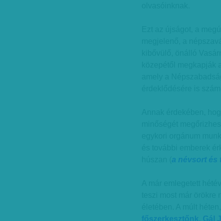
olvasóinknak.
Ezt az újságot, a meg
megjelenő, a népszavás
kibővülő, önálló Vasárn
közepétől megkapják az
amely a Népszabadság
érdeklődésére is számo
Annak érdekében, hogy
minőségét megőrizhess
egykori orgánum munka
és további emberek é
húszan (
a névsort és 
A már emlegetett hétév
teszi most már örökre 
életében. A múlt héten
főszerkesztőnk, Gál J