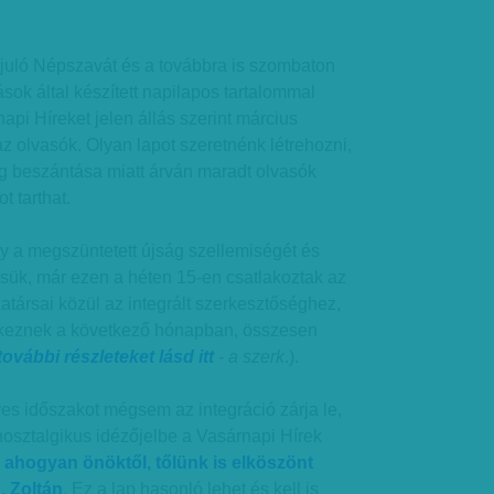
újuló Népszavát és a továbbra is szombaton
ok által készített napilapos tartalommal
api Híreket jelen állás szerint március
 olvasók. Olyan lapot szeretnénk létrehozni,
 beszántása miatt árván maradt olvasók
t tarthat.
 a megszüntetett újság szellemiségét és
ük, már ezen a héten 15-en csatlakoztak az
társai közül az integrált szerkesztőséghez,
rkeznek a következő hónapban, összesen
további részleteket lásd itt
- a szerk
.).
es időszakot mégsem az integráció zárja le,
nosztalgikus idézőjelbe a Vasárnapi Hírek
,
ahogyan önöktől, tőlünk is elköszönt
. Zoltán
. Ez a lap hasonló lehet és kell is