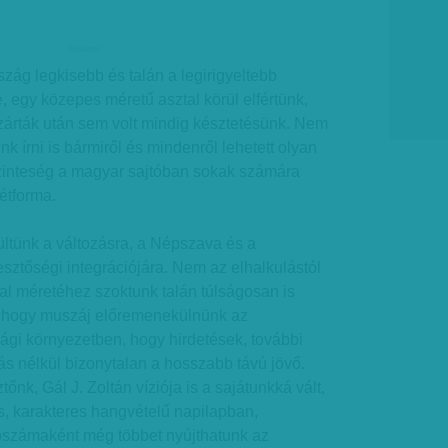
hirdetes
rszág legkisebb és talán a legirigyeltebb
, egy közepes méretű asztal körül elfértünk,
pzárták után sem volt mindig késztetésünk. Nem
k írni is bármiről és mindenről lehetett olyan
zinteség a magyar sajtóban sokak számára
étforma.
ltünk a változásra, a Népszava és a
sztőségi integrációjára. Nem az elhalkulástól
ztal méretéhez szoktunk talán túlságosan is
k, hogy muszáj előremenekülnünk az
ági környezetben, hogy hirdetések, további
lás nélkül bizonytalan a hosszabb távú jövő.
nk, Gál J. Zoltán víziója is a sajátunkká vált,
ss, karakteres hangvételű napilapban,
pszámaként még többet nyújthatunk az