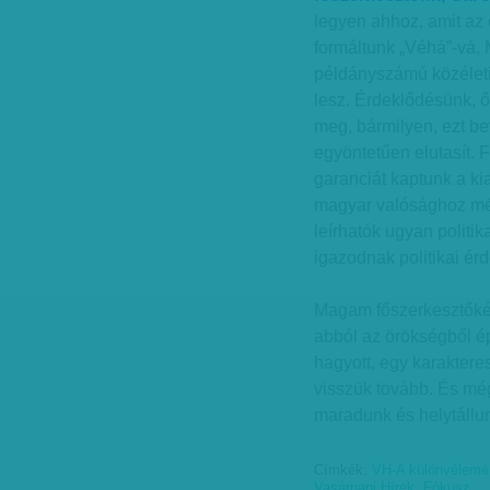
legyen ahhoz, amit az
formáltunk „Véhá”-vá
példányszámú közéleti
lesz. Érdeklődésünk, 
meg, bármilyen, ezt be
egyöntetűen elutasít.
garanciát kaptunk a ki
magyar valósághoz mér
leírhatók ugyan polit
igazodnak politikai ér
Magam főszerkesztőké
abból az örökségből ép
hagyott, egy karaktere
visszük tovább. És még
maradunk és helytállu
Címkék:
VH-A különvélemén
Vasárnapi Hírek
,
Fókusz