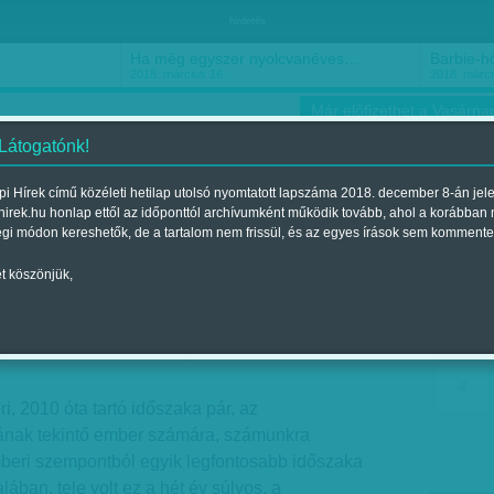
hirdetés
Ha még egyszer nyolcvanéves…
Barbie-h
2018. március 16.
2018. márci
Már előfizethet a Vasárnap
 Látogatónk!
i Hírek című közéleti hetilap utolsó nyomtatott lapszáma 2018. december 8-án jel
hirek.hu honlap ettől az időponttól archívumként működik tovább, ahol a korábban
ókusz
Szerintem
Ízlés
Sport
égi módon kereshetők, de a tartalom nem frissül, és az egyes írások sem kommente
t köszönjük,
a: Maradunk
jelent a 2017. február 04.-i lapszámban
i, 2010 óta tartó időszaka pár, az
sának tekintő ember számára, számunkra
beri szempontból egyik legfontosabb időszaka
talában, tele volt ez a hét év súlyos, a