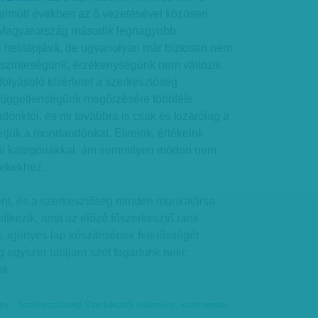
 elmúlt években az ő vezetésével közösen
, Magyarország második legnagyobb
 hetilapjává, de ugyanolyan már biztosan nem
őszinteségünk, érzékenységünk nem változik
folyásoló kísérletet a szerkesztőség
 Függetlenségünk megőrzésére többféle
adónktól, és mi továbbra is csak és kizárólag a
jük a mondandónkat. Elveink, értékeink
ikai kategóriákkal, ám semmilyen módon nem
dekekhez.
nt, és a szerkesztőség minden munkatársa
ítkezik, amit az előző főszerkesztő ránk
s, igényes lap készítésének felelősségét
 egyszer utoljára szót fogadunk neki:
nk.
y - Szerkesztőségi-Szerkesztői vélemény
,
kommentár
,