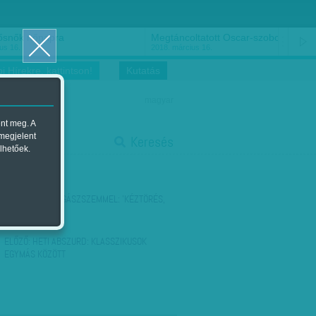
ősnők nőnapra
Megtáncoltatott Oscar-szobor
us 16.
2018. március 16.
i Hírekre, kattintson!
Kutatás
magyar
ent meg. A
start
 megjelent
Keresés
lhetőek.
stop
KÖVETKEZŐ:
JOGÁSZSZEMMEL: 'KÉZTÖRÉS,
OSZT CSŐ :-) '
ELŐZŐ:
HETI ABSZURD: KLASSZIKUSOK
EGYMÁS KÖZÖTT