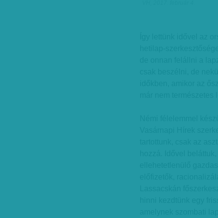
VH, 2017. február 4.
Így lettünk idővel az o
hetilap-szerkesztősége
de onnan felállni a la
csak beszélni, de nekün
időkben, amikor az ős
már nem természetes l
Némi félelemmel készü
Vasárnapi Hírek szerke
tartottunk, csak az as
hozzá. Idővel beláttu
ellehetetlenülő gazdas
előfizetők, racionalizá
Lassacskán főszerkesztő
hinni kezdtünk egy fri
amelynek szombati la