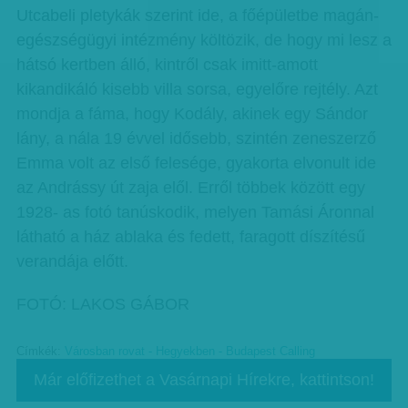
Utcabeli pletykák szerint ide, a főépületbe magán-
egészségügyi intézmény költözik, de hogy mi lesz a
hátsó kertben álló, kintről csak imitt-amott
kikandikáló kisebb villa sorsa, egyelőre rejtély. Azt
mondja a fáma, hogy Kodály, akinek egy Sándor
lány, a nála 19 évvel idősebb, szintén zeneszerző
Emma volt az első felesége, gyakorta elvonult ide
az Andrássy út zaja elől. Erről többek között egy
1928- as fotó tanúskodik, melyen Tamási Áronnal
látható a ház ablaka és fedett, faragott díszítésű
verandája előtt.
FOTÓ: LAKOS GÁBOR
Címkék:
Városban rovat - Hegyekben - Budapest Calling
Már előfizethet a Vasárnapi Hírekre, kattintson!