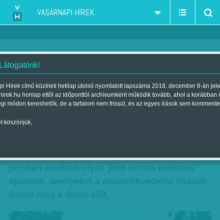
VASÁRNAPI HÍREK
 Látogatónk!
Szecessziós elmegyógy
i Hírek című közéleti hetilap utolsó nyomtatott lapszáma 2018. december 8-án jel
hirek.hu honlap ettől az időponttól archívumként működik tovább, ahol a korábban
Szerző:
CSO
| Megjelent a 2018. október 06.-i lapszámban
égi módon kereshetők, de a tartalom nem frissül, és az egyes írások sem kommente
t köszönjük,
Az Ördögárok és a Hűvösvölgyi út közötti Völgy
utca még ma is számtalan bújtatott csodának a
rejteke – mondhatnánk úgy is, hogy errefelé
jócskán akadnak olyan jobb sorsra érdemes
épületek, amelyeket a műemlékvédelmi tiltások
óvnak meg a dózer elől.