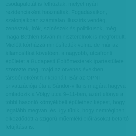
csodapalotát is felhúztak, melyet nyári
rezidenciaként használtak. Fogadásaikon,
szalonjaikban számtalan illusztris vendég,
zenészek, írók, színészek és politikusok, még
maga Bethlen István miniszterelnök is megfordult.
Mielőtt kórházzá minősítették volna, de már az
államosítást követően, a nagyobb, utcafronti
épületet a Budapesti Építőmesterek Ipartestülete
szerezte meg, majd az ötvenes években
társbérletként funkcionált. Bár az OPNI
privatizációja óta a Sándor-villa is magára hagyva
omladozik a Völgy utca 9–11-ben, azért előnye a
többi hasonló környékbeli épülethez képest, hogy
legalább megvan, és úgy tűnik, hogy nemrégiben
elkezdődött a szigorú műemléki előírásokat betartó
felújítása is.