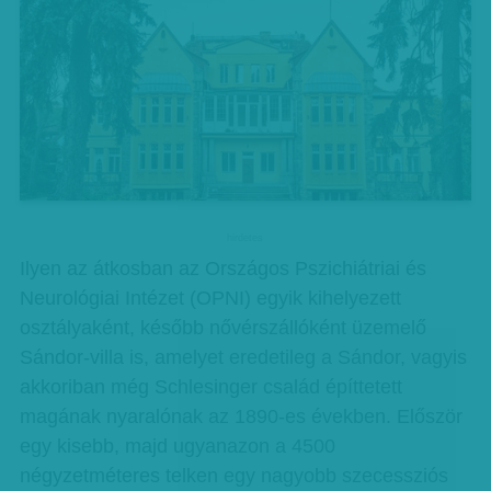
hirdetes
Ilyen az átkosban az Országos Pszichiátriai és
Neurológiai Intézet (OPNI) egyik kihelyezett
osztályaként, később nővérszállóként üzemelő
Sándor-villa is, amelyet eredetileg a Sándor, vagyis
akkoriban még Schlesinger család építtetett
magának nyaralónak az 1890-es években. Először
egy kisebb, majd ugyanazon a 4500
négyzetméteres telken egy nagyobb szecessziós