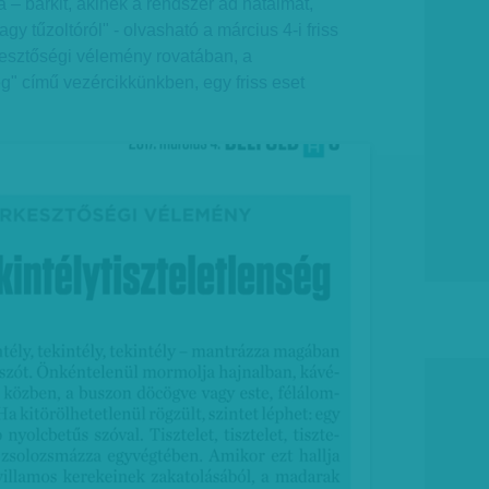
ja – bárkit, akinek a rendszer ad hatalmat,
agy tűzoltóról" - olvasható a március 4-i friss
esztőségi vélemény rovatában, a
ég" című vezércikkünkben, egy friss eset