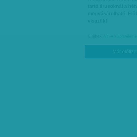
tartó árusoknál a hét
megvásárolható. Elő
visszük!
Címkék:
VH-A különvélemén
Már előfize