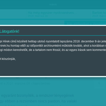
hirdetés
Ha még egyszer nyolcvanéves…
Barbie-h
2018. március 16.
2018. márci
Már előfizethet a Vasárnap
 Látogatónk!
i Hírek című közéleti hetilap utolsó nyomtatott lapszáma 2018. december 8-án jel
hirek.hu honlap ettől az időponttól archívumként működik tovább, ahol a korábban
ókusz
Szerintem
Ízlés
Sport
égi módon kereshetők, de a tartalom nem frissül, és az egyes írások sem kommente
t köszönjük,
simben nincs pardon, ha
őbbséget kritizálja'
nt a 2017. március 04.-i lapszámban
 egyaránt bizonyíték, a rendszer lényegének
ogy ebben a rezsimben nincs pardon, ha valaki