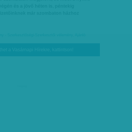
végén és a jövő héten is, péntekig
fizetőinknek már szombaton házhoz
y - Szerkesztőségi-Szerkesztői vélemény
,
Ajánló
thet a Vasárnapi Hírekre, kattintson!
hirdetés