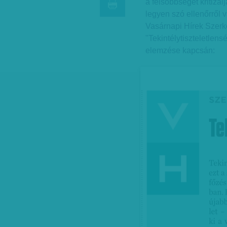
a felsőbbséget kritizál
legyen szó ellenőrről v
Vasárnapi Hírek Szerk
"Tekintélytiszteletlens
elemzése kapcsán: