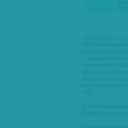
VH, 2017. március 4.
"Ím, egy életkép a 21.
sofőrjének édesapja sú
szabadságot kér, amiko
– csakhogy közben besz
sepercen belül a Fővá
találja magát, a testül
bocsátja, noha az ügyés
hogy miképp hangzott 
való”."
A "Tekintélytisztelet
5. oldalán olvashatja.
A Vasárnapi Hírek má