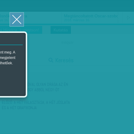
ősnők nőnapra
Megtáncoltatott Oscar-szobor
us 16.
2018. március 16.
i Hírekre, kattintson!
Kutatás
magyar
ent meg. A
start
 megjelent
Keresés
lhetőek.
stop
KÖVETKEZŐ:
'SZÓVAL OLYAN DRÁGA AZ ÉN
BETEGSÉGEM, HOGY ABBÓL NÉGY-ÖT
FOCIPÁLYA…
ELŐZŐ:
A HÉT VÁLASZTÁSA, A HÉT JÓSLATA
ÉS A HÉT GRAFIKONJA