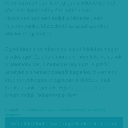
és mi ezen a héten is megírjuk a véleményünket
róla. A reklámtörvény értelmében sem
visszautasítani nem tudjuk a hirdetést, sem
véleményünket közvetlenül az azzal szembeni
oldalon megjelentetni.
Egyet tudunk: minden más létező felületen megírni
a valóságot. És újra elmondani: nem lettünk mások,
a véleményünk, a munkánk ugyanaz. A jelzők,
amelyek a szerkesztőségtől független folyamatok
eredményeképpen megjelenő hirdetések miatt
kerültek ránk, égetnek. Egy dolgot tehetünk:
megmutatjuk, felfakasztjuk őket.
Címkék:
VH-A különvélemény - Szerkesztőségi-Szerkesztői
vélemény
Már előfizethet a Vasárnapi Hírekre, kattintson!