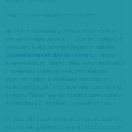
Minket ez most különösen foglalkoztat.
Ha nem is záporoztak a héten a bántó jelzők a
szerkesztőségre, de az a 8-10 üzenet, amelyekből
párat önök is elolvashatnak lapunk 24. oldalán
(
olvasóink leveleit lásd itt - a szerk
.), nagyon
elkeseredetté tett minket. Hiába számítottunk rájuk.
E levelekben kollaboránsnak, pénzéhesnek
neveznek minket, a Vasárnapi Hírek készítőit,
amiért „befogadtuk” a Brüsszel ellen uszító állami
hirdetést. Többen egy utolsó esélyt adtak: máskor
ne forduljon elő, különben „letesznek” minket.
Mi most „eljátsszuk” ezt az utolsó esélyt. Ezen a
héten is van gyűlöletkeltő állami hirdetés a lapban,