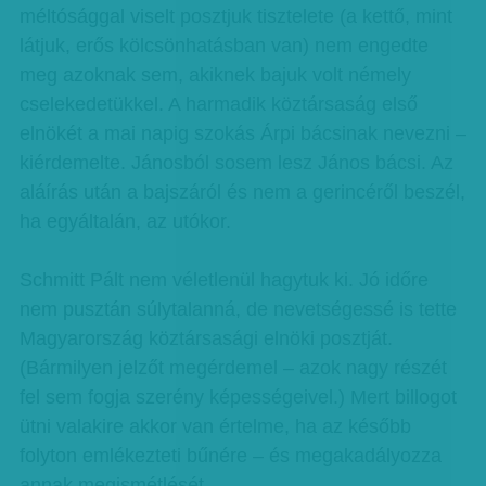
méltósággal viselt posztjuk tisztelete (a kettő, mint
látjuk, erős kölcsönhatásban van) nem engedte
meg azoknak sem, akiknek bajuk volt némely
cselekedetükkel. A harmadik köztársaság első
elnökét a mai napig szokás Árpi bácsinak nevezni –
kiérdemelte. Jánosból sosem lesz János bácsi. Az
aláírás után a bajszáról és nem a gerincéről beszél,
ha egyáltalán, az utókor.
Schmitt Pált nem véletlenül hagytuk ki. Jó időre
nem pusztán súlytalanná, de nevetségessé is tette
Magyarország köztársasági elnöki posztját.
(Bármilyen jelzőt megérdemel – azok nagy részét
fel sem fogja szerény képességeivel.) Mert billogot
ütni valakire akkor van értelme, ha az később
folyton emlékezteti bűnére – és megakadályozza
annak megismétlését.