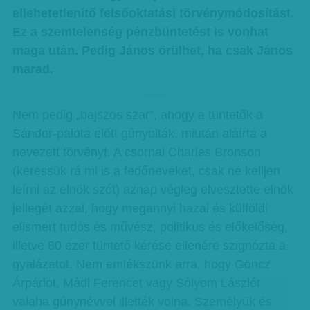
ellehetetlenítő felsőoktatási törvénymódosítást.
Ez a szemtelenség pénzbüntetést is vonhat
maga után. Pedig János örülhet, ha csak János
marad.
hirdetes
Nem pedig „bajszos szar”, ahogy a tüntetők a
Sándor-palota előtt gúnyolták, miután aláírta a
nevezett törvényt. A csornai Charles Bronson
(keressük rá mi is a fedőneveket, csak ne kelljen
leírni az elnök szót) aznap végleg elvesztette elnök
jellegét azzal, hogy megannyi hazai és külföldi
elismert tudós és művész, politikus és előkelőség,
illetve 80 ezer tüntető kérése ellenére szignózta a
gyalázatot. Nem emlékszünk arra, hogy Göncz
Árpádot, Mádl Ferencet vagy Sólyom Lászlót
valaha gúnynévvel illették volna. Személyük és