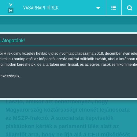
VASÁRNAPI HÍREK
 Látogatónk!
Szerkesztőségi vélemény: Billog
i Hírek című közéleti hetilap utolsó nyomtatott lapszáma 2018. december 8-án jel
hirek.hu honlap ettől az időponttól archívumként működik tovább, ahol a korábban
Szerző:
Szerkesztőségi vélemény
| Megjelent a 2017. április 15.-i
égi módon kereshetők, de a tartalom nem frissül, és az egyes írások sem kommente
lapszámban
t köszönjük,
Talán a több ezer szellemes tüntetésszlogen-
gyárost akarja „iróniából felülmúlni” Kövér
László, amikor azt nehezményezi, hogy
Magyarország köztársasági elnökét lejánosozta
az MSZP-frakció. A szocialista képviselők
plakátokon kérték a parlamenti ülés alatt az
államfőt arra, hogy ne írja alá a CEU működését