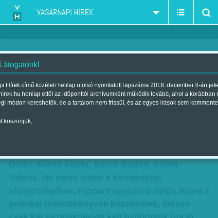
VASÁRNAPI HÍREK
 Látogatónk!
Szerkesztőségi vélemény: Pőre
i Hírek című közéleti hetilap utolsó nyomtatott lapszáma 2018. december 8-án jel
hirek.hu honlap ettől az időponttól archívumként működik tovább, ahol a korábban
ököl
égi módon kereshetők, de a tartalom nem frissül, és az egyes írások sem kommente
Szerző:
Szerkesztőségi vélemény
| Megjelent a 2017. április 22.-i
t köszönjük,
lapszámban
Kormány Ábrahám, Kormány Cecília, Kormány
Ödön. Soros Ágota, Soros Balázs, Soros
Valéria. Ha valós lenne a kormányzat
világérzékelése, roppant egyszerű dolga lenne a
politikai telefonkönyvek készítőinek, hiszen
csak két vezetéknévvel kell bajlódniuk (na jó,