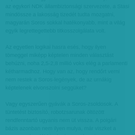
az egykori NDK állambiztonsági szervezete, a Stasi
mindössze a lakosság tizedét tudta mozgatni,
magyarán Soros sokkal hatékonyabb, mint a világ
egyik legrettegettebb titkosszolgálata volt.
Az egyetlen logikai hasra esés, hogy ilyen
tömeggel miképp képtelen minden választást
behúzni, noha 2,5-2,8 millió voks elég a parlamenti
kétharmadhoz. Hogy van az, hogy rendőrt verni
nem restek a Soros-legények, de az urnákig
képtelenek elvonszolni seggüket?
Vagy egyszerűen gyávák a Soros-zsoldosok. A
tüntetést biztosító, robotzsarunak öltözött
rendfenntartó ugyanis nem üt vissza. A polgári
bázis azonban nem ilyen mulya, már viszket a