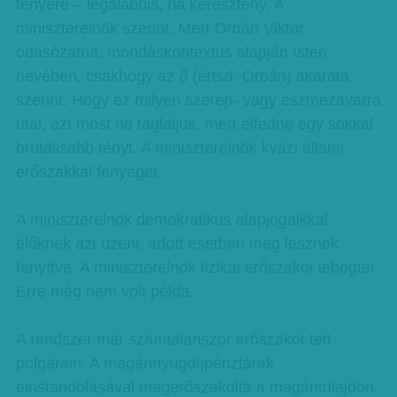
tenyere – legalábbis, ha keresztény. A
miniszterelnök szerint. Mert Orbán Viktor
odasózatna, mondáskontextus alapján Isten
nevében, csakhogy az ő (értsd: Orbán) akarata
szerint. Hogy ez milyen szerep- vagy eszmezavarra
utal, azt most ne taglaljuk, mert elfedne egy sokkal
brutálisabb tényt. A miniszterelnök kvázi állami
erőszakkal fenyeget.
A miniszterelnök demokratikus alapjogaikkal
élőknek azt üzeni: adott esetben meg lesznek
fenyítve. A miniszterelnök fizikai erőszakot lebegtet.
Erre még nem volt példa.
A rendszer már számtalanszor erőszakot tett
polgárain. A magánnyugdíjpénztárak
einstandolásával megerőszakolta a magántulajdon