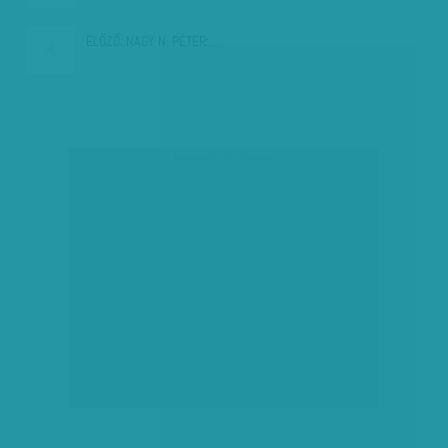
ELŐZŐ:
NAGY N. PÉTER:…
társadalmi célú hirdetés