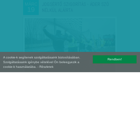
JOGSÉRTŐ SZIGORÍTÁS - ÁDER SZÓ
MÁRC
19
NÉLKÜL ALÁÍRTA
A cookie-k segítenek szolgáltatásaink biztosításában.
Rendben!
Szolgáltatásaink igénybe vételével Ön beleegyezik a
cookie-k használatába.
- Részletek
KÉTSZERES ÁREMELÉS JÖHET AZ
MÁRC
18
ÉLELMISZERLÁNCOKNÁL