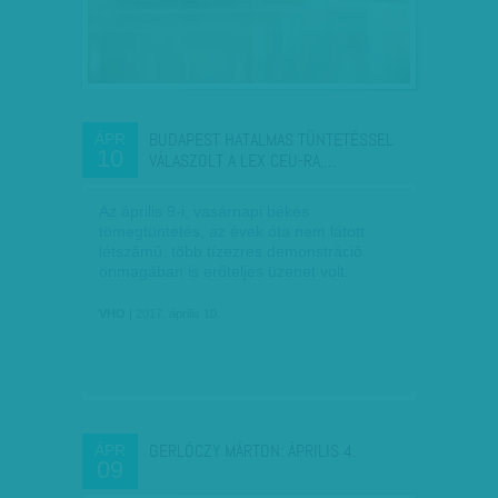
BUDAPEST HATALMAS TÜNTETÉSSEL
ÁPR
10
VÁLASZOLT A LEX CEU-RA,…
Az április 9-i, vasárnapi békés
tömegtüntetés, az évek óta nem látott
létszámú, több tízezres demonstráció
önmagában is erőteljes üzenet volt.
VHO
| 2017. április 10.
GERLÓCZY MÁRTON: ÁPRILIS 4.
ÁPR
09