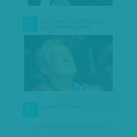
KELETI MUMUS - A SOROSOZÓK AZT
ÁPR
02
HISZIK, TRUMPTÓL SZABAD…
A KORMÁNY ÜGYNÖKEI
ÁPR
02
Teli torokból ordítana a magyar kormány –
és joggal –, ha a román kabinet úgy