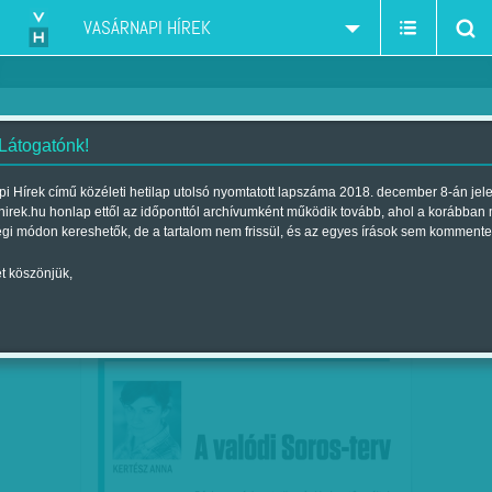
VASÁRNAPI HÍREK
 Látogatónk!
Orbán-rezsim ellenségképei-multik-idegenek-külföldi tőke
szűkítés:
i Hírek című közéleti hetilap utolsó nyomtatott lapszáma 2018. december 8-án jel
hirek.hu honlap ettől az időponttól archívumként működik tovább, ahol a korábban
égi módon kereshetők, de a tartalom nem frissül, és az egyes írások sem kommente
t köszönjük,
KERTÉSZ ANNA: A VALÓDI SOROS-TERV
OKT
01