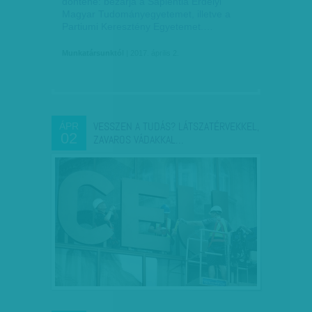
döntene: bezárja a Sapientia Erdélyi
Magyar Tudományegyetemet, illetve a
Partiumi Keresztény Egyetemet.…
Munkatársunktól
| 2017. április 2.
VESSZEN A TUDÁS? LÁTSZATÉRVEKKEL,
ÁPR
02
ZAVAROS VÁDAKKAL…