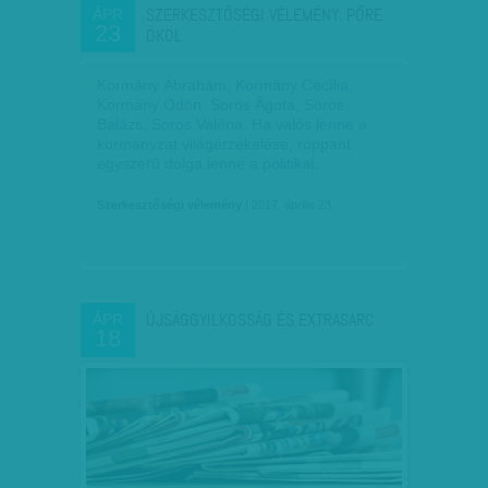
SZERKESZTŐSÉGI VÉLEMÉNY: PŐRE
ÁPR
23
ÖKÖL
Kormány Ábrahám, Kormány Cecília,
Kormány Ödön. Soros Ágota, Soros
Balázs, Soros Valéria. Ha valós lenne a
kormányzat világérzékelése, roppant
egyszerű dolga lenne a politikai…
Szerkesztőségi vélemény
| 2017. április 23.
ÚJSÁGGYILKOSSÁG ÉS EXTRASARC
ÁPR
18