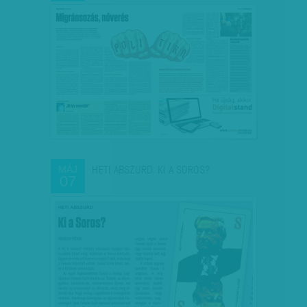
HETI ABSZURD: KI A SOROS?
MÁJ
07