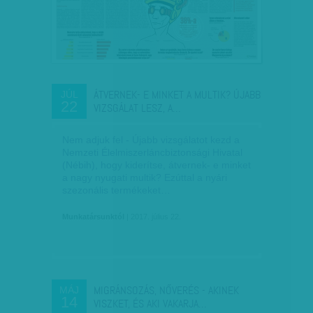
ÁTVERNEK- E MINKET A MULTIK? ÚJABB
JÚL
22
VIZSGÁLAT LESZ, A…
Nem adjuk fel - Újabb vizsgálatot kezd a
Nemzeti Élelmiszerláncbiztonsági Hivatal
(Nébih), hogy kiderítse, átvernek- e minket
a nagy nyugati multik? Ezúttal a nyári
szezonális termékeket…
Munkatársunktól
| 2017. július 22.
MIGRÁNSOZÁS, NŐVERÉS - AKINEK
MÁJ
14
VISZKET, ÉS AKI VAKARJA…