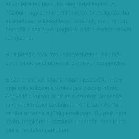
akkor lehettek jelen, ha meghívást kaptak. A
házibulin úgy sem ment könnyen a lehallgatás, ha
történetesen a lakást bepoloskázták, mert mindig
bömbölt a szalagos magnóról a bít (későbbi szóval
rock) zene.
Bulit persze csak azok szervezhettek, akik már
szert tettek saját otthonra, bármilyen csöppnyire.
E szerencsések közé tartoztak Eszterék, a lány
apja adta kölcsön a szükséges összeg zömét.
Angyalföld külsőn állott az a szerény társasház,
amelynek másfél szobájában élt Eszter és Pali,
mintha az volna a földi paradicsom. Bútoruk nem
lévén, megkértek, hozzunk kispárnát, azon lehet
ülni a meztelen parkettán.