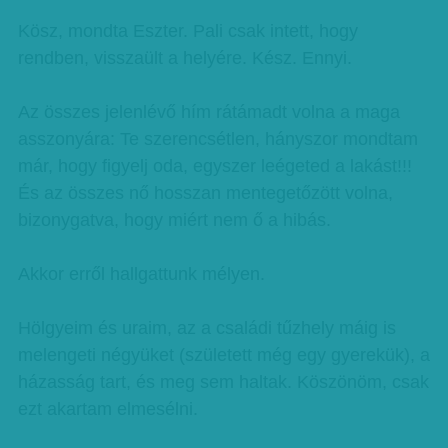
Kösz, mondta Eszter. Pali csak intett, hogy
rendben, visszaült a helyére. Kész. Ennyi.
Az összes jelenlévő hím rátámadt volna a maga
asszonyára: Te szerencsétlen, hányszor mondtam
már, hogy figyelj oda, egyszer leégeted a lakást!!!
És az összes nő hosszan mentegetőzött volna,
bizonygatva, hogy miért nem ő a hibás.
Akkor erről hallgattunk mélyen.
Hölgyeim és uraim, az a családi tűzhely máig is
melengeti négyüket (született még egy gyerekük), a
házasság tart, és meg sem haltak. Köszönöm, csak
ezt akartam elmesélni.