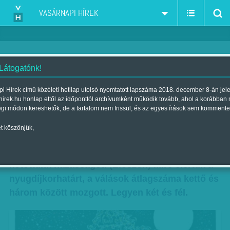
VASÁRNAPI HÍREK
 Látogatónk!
Vámos Miklós: Tűzhely -
i Hírek című közéleti hetilap utolsó nyomtatott lapszáma 2018. december 8-án jel
hirek.hu honlap ettől az időponttól archívumként működik tovább, ahol a korábban
Töredelmes vallomás
égi módon kereshetők, de a tartalom nem frissül, és az egyes írások sem kommente
Szerző:
Vámos Miklós
| Megjelent a 2016. december 03.-i lapszámban
t köszönjük,
Nemzedékünkre jellemző, hogy (túl) fiatalon
kötöttünk házasságot. (Először.) Mire elértük a
nyugdíjkorhatárt, a válások átlagszáma kettő és
három között mozgott. Legyen két és fél.