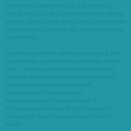
(Abbey Road) fekete lemezről. Pali hirtelen így
szólt: Eszter, sütő. Ám Eszter nem hallotta. Nem is
látta azt, amit közülünk többen, mert a megnevezett
konyhai eszköz a pult alatt volt, ő pedig tányérokat
vett ki fölülről.
A sütő lángra lobbant. Látványnak gyönyörű. Pali
megismételte, ugyanolyan visszafogottan: Eszter,
sütő! – ám mire a felesége válaszolhatott volna,
odaugrott, elcsavarta a nagy fekete tekerentyűt,
mely a konyha minden berendezését
áramtalanította, majd egy nedves
mosogatóronggyal kirántotta a tepsit, s
körbecsapkodva eloltotta az égő sütőpapírt. A
cseresznyés rácsos csodálatosképp érintetlen
maradt.