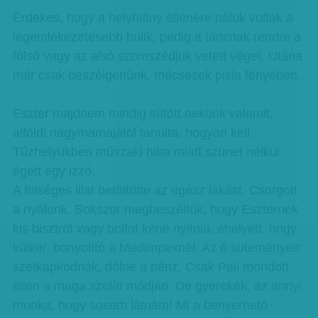
Érdekes, hogy a helyhiány ellenére náluk voltak a
legemlékezetesebb bulik, pedig a táncnak rendre a
fölső vagy az alsó szomszédjuk vetett véget. Utána
már csak beszélgettünk, mécsesek pisla fényében.
Eszter majdnem mindig sütött nekünk valamit,
alföldi nagymamájától tanulta, hogyan kell.
Tűzhelyükben műszaki hiba miatt szünet nélkül
égett egy izzó.
A fölséges illat betöltötte az egész lakást. Csorgott
a nyálunk. Sokszor megbeszéltük, hogy Eszternek
kis bisztrót vagy boltot kéne nyitnia, ahelyett, hogy
külker. bonyolító a Medimpexnél. Az ő süteményeit
szétkapkodnák, dőlne a pénz. Csak Pali mondott
ellen a maga szelíd módján: De gyerekek, az annyi
munka, hogy sosem látnám! Mi a benyerhető