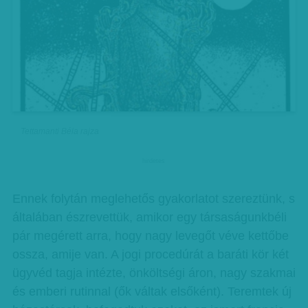
Tettamanti Béla rajza
hirdetes
Ennek folytán meglehetős gyakorlatot szereztünk, s
általában észrevettük, amikor egy társaságunkbéli
pár megérett arra, hogy nagy levegőt véve kettőbe
ossza, amije van. A jogi procedúrát a baráti kör két
ügyvéd tagja intézte, önköltségi áron, nagy szakmai
és emberi rutinnal (ők váltak elsőként). Teremtek új