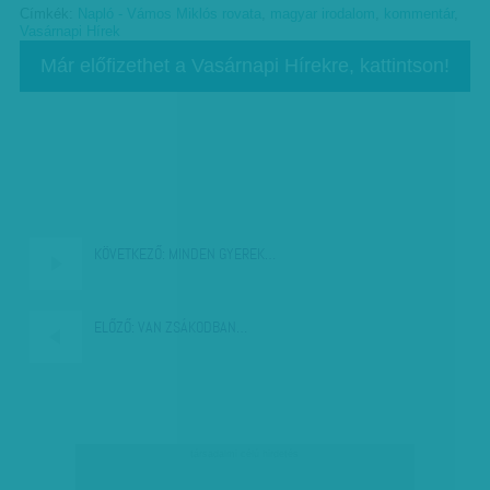
Címkék:
Napló - Vámos Miklós rovata
,
magyar irodalom
,
kommentár
,
Vasárnapi Hírek
Már előfizethet a Vasárnapi Hírekre, kattintson!
KÖVETKEZŐ:
MINDEN GYEREK…
ELŐZŐ:
VAN ZSÁKODBAN…
társadalmi célú hirdetés