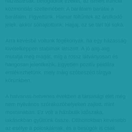
házastársak, befogadtuk ezeket, az ismert francia
közmondás szellemében: A barátaim barátai a
barátaim. Figyeltünk. Hamar föltűntek az árulkodó
jelek, akkor sóhajtottunk: Hajjaj, ez se tart túl soká.
Arra kevésbé voltunk fogékonyak, ha egy házasság
kivételképpen stabilnak látszott. A jó alig-alig
mutatja meg magát, míg a rossz látványosan és
hangosan jelentkezik. Egyetlen pozitív példára
emlékezhetünk, mely máig szóbeszéd tárgya
körünkben.
A hatvanas-hetvenes években a társasági élet még
nem nyilvános szórakozóhelyeken zajlott, mint
mostanában. Ez volt a házibulik időszaka,
lakásokban gyűltünk össze. Otthonokban kevesebb
az esélye a poloskáknak, és a besúgók is csak