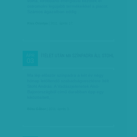
volna, kirobbanó energiával kezdték el
ostromolni legújabb termékeikkel a piacot.
Számos ágazatban eddig…
Kiss Orsolya
| 2011. április 17.
ÍTÉLET UTÁN MA SZÍNPADRA ÁLL STOHL
ÁPR
03
Ma lép először színpadra a két év négy
hónap letöltendő szabadságvesztésre ítélt
Stohl András. A Vadászjelenetek Alsó-
Bajorországból című darabban épp egy
kiközösített,…
Bóta Gábor
| 2011. április 3.