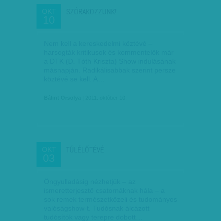
SZÓRAKOZZUNK!
OKT
10
Nem kell a kereskedelmi köztévé –
harsogták kritikusok és kommentelők már
a DTK (D. Tóth Kriszta) Show indulásának
másnapján. Radiká­lisabbak szerint persze
köztévé se kell. A…
Bálint Orsolya
| 2011. október 10.
TÚLÉLŐTÉVÉ
OKT
03
Öngyulladásig nézhetjük – az
ismeretterjesztő csatornáknak hála – a
sok remek természetközeli és tudományos
való­ságshow-t. Tudósnak álcázott
tudósítók vagy terepre dobott…