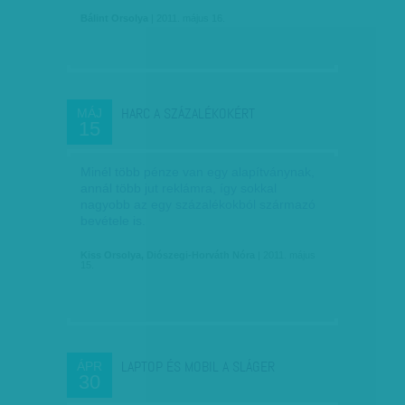
Bálint Orsolya
| 2011. május 16.
HARC A SZÁZALÉKOKÉRT
MÁJ
15
Minél több pénze van egy alapítványnak,
annál több jut reklámra, így sokkal
nagyobb az egy százalékokból származó
bevétele is.
Kiss Orsolya, Diószegi-Horváth Nóra
| 2011. május
15.
LAPTOP ÉS MOBIL A SLÁGER
ÁPR
30