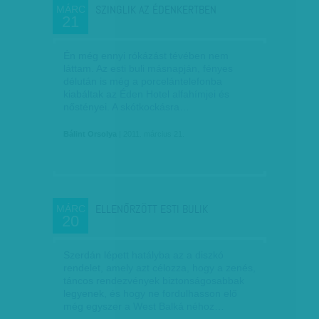
SZINGLIK AZ ÉDENKERTBEN
MÁRC
21
Én még ennyi rókázást tévében nem
láttam. Az esti buli másnapján, fényes
délután is még a porcelántelefonba
kiabáltak az Éden Hotel alfahímjei és
nőstényei. A skótkockásra…
Bálint Orsolya
| 2011. március 21.
ELLENŐRZÖTT ESTI BULIK
MÁRC
20
Szerdán lépett hatályba az a diszkó
rendelet, amely azt célozza, hogy a zenés,
táncos rendezvények biztonságosabbak
legyenek, és hogy ne fordulhasson elő
még egyszer a West Balká néhoz…