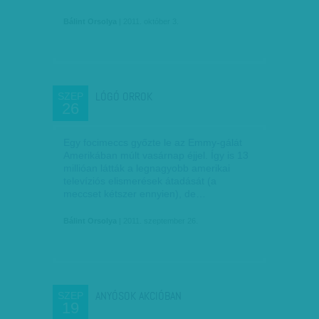
Bálint Orsolya
| 2011. október 3.
LÓGÓ ORROK
SZEP
26
Egy focimeccs győzte le az Emmy-gálát
Amerikában múlt vasárnap éjjel. Így is 13
millióan látták a legnagyobb amerikai
televíziós elismerések átadását (a
meccset kétszer ennyien), de…
Bálint Orsolya
| 2011. szeptember 26.
ANYÓSOK AKCIÓBAN
SZEP
19