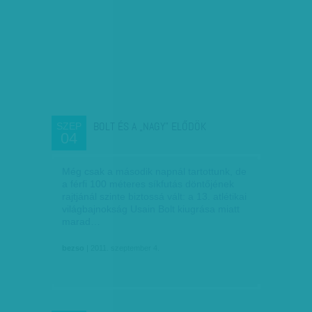
BOLT ÉS A „NAGY” ELŐDÖK
SZEP
04
Még csak a második napnál tartottunk, de
a férfi 100 méteres síkfutás döntőjének
rajtjánál szinte biztossá vált: a 13. atlétikai
világbajnokság Usain Bolt kiugrása miatt
marad…
bezso
| 2011. szeptember 4.