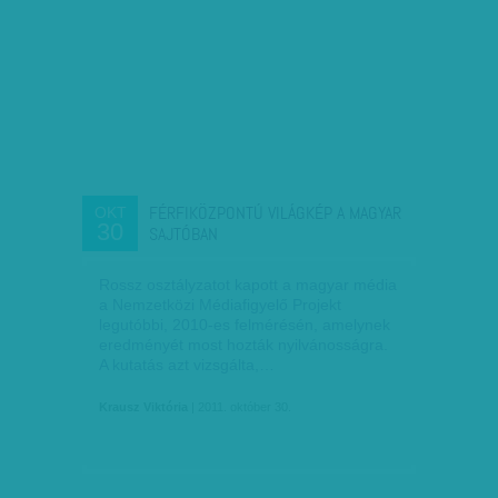
FÉRFIKÖZPONTÚ VILÁGKÉP A MAGYAR
OKT
30
SAJTÓBAN
Rossz osztályzatot kapott a magyar média
a Nemzetközi Médiafigyelő Projekt
legutóbbi, 2010-es felmérésén, amelynek
eredményét most hozták nyilvánosságra.
A kutatás azt vizsgálta,…
Krausz Viktória
| 2011. október 30.