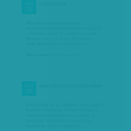
LECSÚSZOTTAK
AUG
22
Míg nálunk még csak a nagy
bejelentéseknél tartanak a versenytársak
– kinél lesz előbb HD, mikor tér vissza a
Barátok közt és a Jóban Rosszban –
Nagy-Britanniában hivatalosan is…
Bálint Orsolya
| 2011. augusztus 22.
AKÁR A KINCSES KALENDÁRIUMBAN
AUG
08
A klubokban az az izgalmas, hogy tagjait a
hasonló érdeklődés, és nem feltétlen a
hasonló gondolkodás hozza össze. A
naturisták, a parajfalók, a japán fürj-
tenyésztők vagy a magányos…