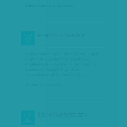
Bálint Orsolya
| 2011. augusztus 8.
KLUBCSAPATOK ARANYÁRON
AUG
07
Money makes the world go round, vagyis
a pénz tartja a világot mozgásban –
emlékeztette olvasóit a Forbes amerikai
gazdasági magazin friss júliusi
összeállításának felütéseképpen,…
Jamzon
| 2011. augusztus 7.
ŐSÖK NYOMÁT PORSZÍVÓZVA
AUG
01