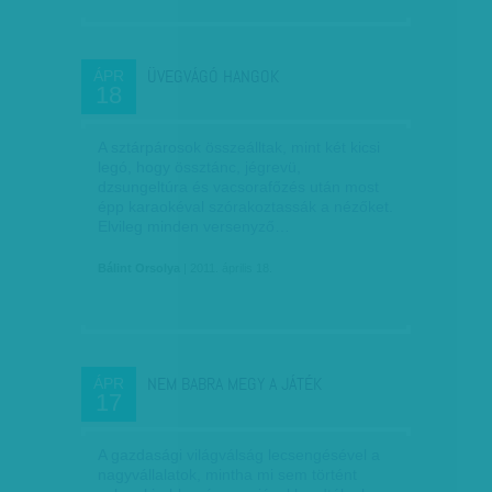
ÜVEGVÁGÓ HANGOK
ÁPR
18
A sztárpárosok összeálltak, mint két kicsi
legó, hogy össztánc, jégrevü,
dzsungeltúra és vacsorafőzés után most
épp karaokéval szórakoztassák a nézőket.
Elvileg minden versenyző…
Bálint Orsolya
| 2011. április 18.
NEM BABRA MEGY A JÁTÉK
ÁPR
17
A gazdasági világválság lecsengésével a
nagyvállalatok, mintha mi sem történt