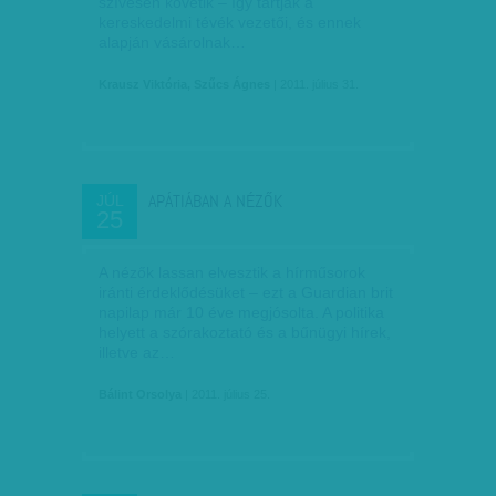
szívesen követik – így tartják a
kereskedelmi tévék vezetői, és ennek
alapján vásárolnak…
Krausz Viktória, Szűcs Ágnes
| 2011. július 31.
APÁTIÁBAN A NÉZŐK
JÚL
25
A nézők lassan elvesztik a hírműsorok
iránti érdeklődésüket – ezt a Guardian brit
napilap már 10 éve megjósolta. A politika
helyett a szórakoztató és a bűnügyi hírek,
illetve az…
Bálint Orsolya
| 2011. július 25.