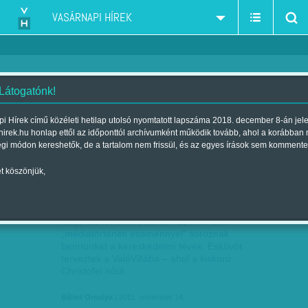
VASÁRNAPI HÍREK
 Látogatónk!
labdarúgó iskolák
szűkítés:
i Hírek című közéleti hetilap utolsó nyomtatott lapszáma 2018. december 8-án jel
hirek.hu honlap ettől az időponttól archívumként működik tovább, ahol a korábban
égi módon kereshetők, de a tartalom nem frissül, és az egyes írások sem kommente
t köszönjük,
VAKTÖLTÉNNYEL LÖVÖLDÖZNEK
NOV
14
Nagy időket élünk, szinte naponta újabb
„médiatörténeti eseménnyel” soroznak
bennünket a kereskedelmi tévék. Esküvőt
terveztek a ValóVillába – ahol a kiskorú
Christofel nőül…
Bálint Orsolya
| 2011. november 14.