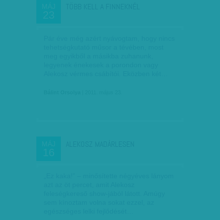
TÖBB KELL A FINNEKNÉL
MÁJ
23
Pár éve még azért nyávogtam, hogy nincs
tehetségkutató műsor a tévében, most
meg egyikből a másikba zuhanunk,
legyenek énekesek a porondon vagy
Alekosz vérmes csábítói. Eközben két…
Bálint Orsolya
| 2011. május 23.
ALEKOSZ MADÁRLESEN
MÁJ
16
„Ez kaka!” – minősítette négyéves lányom
azt az öt percet, amit Alekosz
feleségkereső show-jából látott. Amúgy
sem kínoztam volna sokat ezzel, az
egészséges lelki fejlődését…