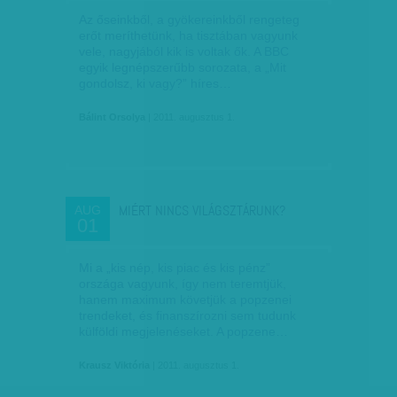
Az őseinkből, a gyökereinkből rengeteg
erőt meríthetünk, ha tisztában vagyunk
vele, nagyjából kik is voltak ők. A BBC
egyik legnépszerűbb sorozata, a „Mit
gondolsz, ki vagy?” híres…
Bálint Orsolya
| 2011. augusztus 1.
MIÉRT NINCS VILÁGSZTÁRUNK?
AUG
01
Mi a „kis nép, kis piac és kis pénz”
országa vagyunk, így nem teremtjük,
hanem maximum követjük a popzenei
trendeket, és finanszírozni sem tudunk
külföldi megjelenéseket. A popzene…
Krausz Viktória
| 2011. augusztus 1.