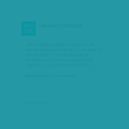
FARKASHÁZY CIPEKEDNE
NOV
08
„Mint a Rejtő-regényben Vanek úr: ha
vannak ládák és fütyülnek, én rohanok és
cipelem őket” – mondta lapunknak
Farkasházy Tivadar humorista annak
kapcsán, hogy a Heti hetest az RTL…
Krausz Viktória
| 2011. november 8.
társadalmi célú hirdetés