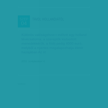
TÁVOL HOLLANDIÁTÓL
SZEP
04
Különös valóságshow-t indított egy holland
tévécsatorna: a szereplők kiutasított
menedékkérők, a fődíj pedig 4000 euró,
melyből a nyertes megalapozhatja életét
hazájában Az öt…
2011. szeptember 4.
hirdetés