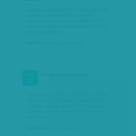
Ígéretesen rajtolt a TV2 új valóságshow-ja,
melyben 6 fiatalember keresi élete
asszonyát 16 menyasszonyjelölt között,
méghozzá édesanyja segítségével. Lakás,
autó, luxusnászút,…
Bálint Orsolya
| 2011. szeptember 19.
EGY ÁGYBAN ALEKOSSZAL
SZEP
11
Az alfahímek beszavazóshow-jával hétfőn
este elindul a ValóVilág 5. szériája. Alig 4
hónapnyi szünet után az RTL Klub újabb
Olivérek, Évák és Szandikák után kutat,
akik közül…
Bálint Orsolya
| 2011. szeptember 11.