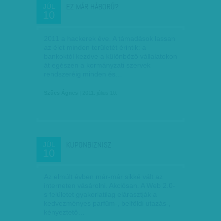
EZ MÁR HÁBORÚ?
JÚL
10
2011 a hackerek éve. A támadások lassan
az élet minden területét érintik: a
bankoktól kezdve a különböző vállalatokon
át egészen a kormányzati szervek
rendszeréig minden és…
Szűcs Ágnes
| 2011. július 10.
KUPONBIZNISZ
JÚL
10
Az elmúlt évben már-már sikké vált az
interneten vásárolni. Akciósan. A Web 2.0-
s felületet gyakorlatilag elárasztják a
kedvezményes parfüm-, belföldi utazás-,
kényeztető…