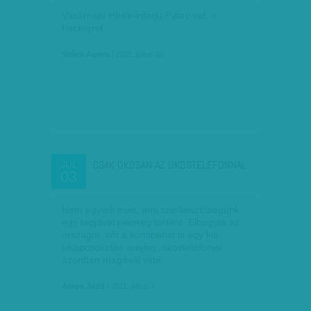
Vasárnapi Hírek-interjú Pytey-val, a
hackerrel
Szűcs Ágnes
| 2011. július 10.
CSAK OKOSAN AZ OKOSTELEFONNAL
JÚL
03
Nem egyedi eset, ami szerkesztőségünk
egy tagjával nemrég történt. Elhagyta az
országot, sőt a kontinenst is egy kis
kikapcsolódás erejéig, okostelefonját
azonban magával vitte.…
Ámon Judit
| 2011. július 3.