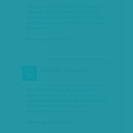
Több mint 92 ezer középiskolás ballag a
hétvégén. Ez a harmadik év, hogy már
áprilisban búcsúznak iskoláiktól a fiatalok,
az új szabályozás szerint ugyanis a május
elseje előtti…
Kiss Orsolya
| 2011. április 30.
GERTRUDIST FOJTOGATTÁK
ÁPR
26
A színházi bakik egy része egyszerű
nyelv- vagy szóbotlás, amin a játszók
pajkosan összekacsintanak, de komolyabb
hibák adott esetben a darabot is
megváltoztatják (amikor a hírnök…
Selmeczi Bea
| 2011. április 26.