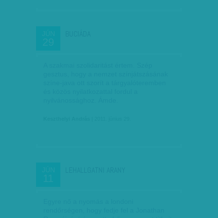
BUCIÁDA
JÚN
29
A szakmai szolidaritást értem. Szép
gesztus, hogy a nemzet színjátszásának
színe-java ott szorít a tárgyalóteremben
és közös nyilatkozattal fordul a
nyilvánossághoz. Ámde.
Keszthelyi András
| 2011. június 29.
LEHALLGATNI ARANY
JÚN
11
Egyre nő a nyomás a londoni
rendőrségen, hogy fedje fel a Jonathan