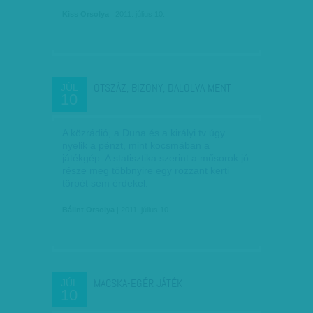
Kiss Orsolya
| 2011. július 10.
ÖTSZÁZ, BIZONY, DALOLVA MENT
JÚL
10
A közrádió, a Duna és a királyi tv úgy
nyelik a pénzt, mint kocsmában a
játékgép. A statisztika szerint a műsorok jó
része meg többnyire egy rozzant kerti
törpét sem érdekel.
Bálint Orsolya
| 2011. július 10.
MACSKA-EGÉR JÁTÉK
JÚL
10