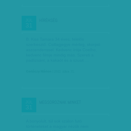
HÍRÉHSÉG
JÚL
31
B. Kiss Tamara 34 éves, felelős
szerkesztő. Csillagjegye mérleg, skorpió
aszcendenssel. Kedvenc írója Coelho,
kedvenc filmje mindig más. Szereti a
padlizsánt, a kakaót és a szusit.…
Gerlóczy Márton
| 2011. július 31.
MEGSOROZNAK MINKET
JÚL
31
A bonyolult, túl sok szálon futó
történeteket a magyar nézők nem