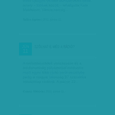
Rees újságíró vezette bűnszervezet titkait,
amely – többek között – lehallgatta Kate
Middletont, Vilmos herceg…
Szűcs Ágnes
| 2011. június 11.
SZÓLHAT-E MÉG A RÁDIÓ?
JÚN
11
A reklámbevételek visszaesése és a
médiahatóság pályáztatási módszere
miatt egyre több rádió kerül veszélybe,
pedig a magyar lakosság 87 százaléka
mindennap rádiózik. A piacon 22…
Krausz Viktória
| 2011. június 11.