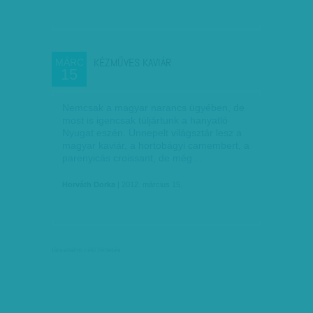
KÉZMŰVES KAVIÁR
MÁRC
15
Nemcsak a magyar narancs ügyében, de
most is igencsak túljártunk a hanyatló
Nyugat eszén. Ünnepelt világsztár lesz a
magyar kaviár, a hortobágyi camembert, a
parenyicás croissant, de még…
Horváth Dorka
| 2012. március 15.
társadalmi célú hirdetés