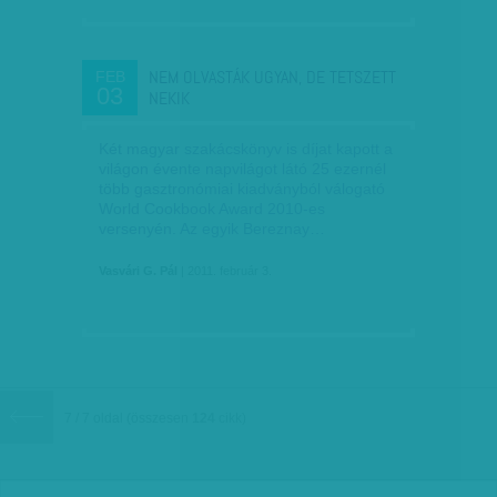
NEM OLVASTÁK UGYAN, DE TETSZETT
FEB
03
NEKIK
Két magyar szakácskönyv is díjat kapott a
világon évente napvilágot látó 25 ezernél
több gasztronómiai kiadványból válogató
World Cookbook Award 2010-es
versenyén. Az egyik Bereznay…
Vasvári G. Pál
| 2011. február 3.
7 / 7 oldal
(összesen
124
cikk)