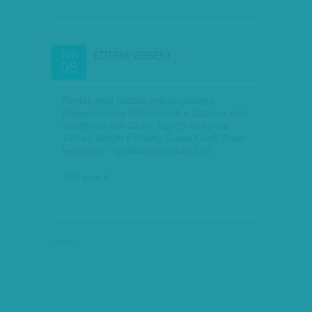
ÉTTERMI VERSENY
JÚN
05
Péntek este hozták nyilvánosságra
Magyarország éttermeinek a 2011-es évre
vonatkozó top 10-es, top 20-as és top
100-as listáját a Dining Guide Food Show
keretében. Így Magyarország 100…
2011. június 5.
hirdetés