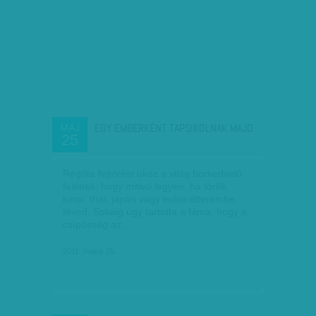
EGY EMBERKÉNT TAPSIKOLNAK MAJD
MÁJ
25
Régóta fejtörést okoz a világ borkedvelő
felének, hogy mitivó legyen, ha török,
kínai, thai, japán vagy indiai étterembe
téved. Sokáig úgy tartotta a fáma, hogy a
csípősség az…
2011. május 25.