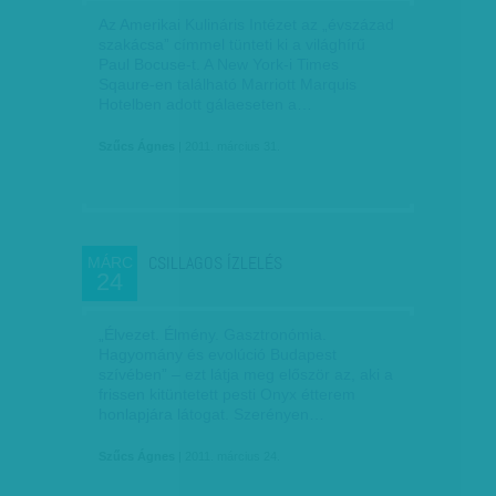
Az Amerikai Kulináris Intézet az „évszázad
szakácsa” címmel tünteti ki a világhírű
Paul Bocuse-t. A New York-i Times
Sqaure-en található Marriott Marquis
Hotelben adott gálaeseten a…
Szűcs Ágnes
| 2011. március 31.
CSILLAGOS ÍZLELÉS
MÁRC
24
„Élvezet. Élmény. Gasztronómia.
Hagyomány és evolúció Budapest
szívében” – ezt látja meg először az, aki a
frissen kitüntetett pesti Onyx étterem
honlapjára látogat. Szerényen…
Szűcs Ágnes
| 2011. március 24.