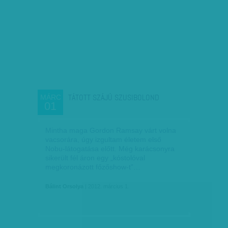
TÁTOTT SZÁJÚ SZUSIBOLOND
MÁRC
01
Mintha maga Gordon Ramsay várt volna
vacsorára, úgy izgultam életem első
Nobu-látogatása előtt. Még karácsonyra
sikerült fél áron egy „kóstolóval
megkoronázott főző­show-t”…
Bálint Orsolya
| 2012. március 1.