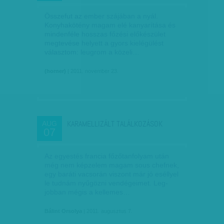
Összefut az ember szájában a nyál.
Konyhakötény magam elé kanyarítása és
mindenféle hosszas főzési előkészület
megtevése helyett a gyors kielégülést
választom: leugrom a közeli…
(horner)
| 2011. november 23.
KARAMELLIZÁLT TALÁLKOZÁSOK
AUG
07
Az egyestés francia főzőtanfolyam után
még nem képzelem magam sous chefnek,
egy baráti vacsorán viszont már jó eséllyel
le tudnám nyűgözni vendégeimet. Leg­­
jobban mégis a kellemes…
Bálint Orsolya
| 2011. augusztus 7.