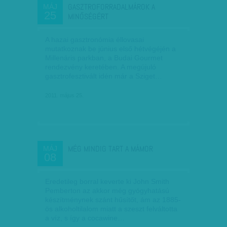
GASZTROFORRADALMÁROK A
MÁJ
25
MINŐSÉGÉRT
A hazai gasztronómia éllovasai
mutatkoznak be június első hétvégéjén a
Millenáris parkban, a Budai Gourmet
rendezvény keretében. A megújuló
gasztrofesztivált idén már a Sziget…
2011. május 25.
MÉG MINDIG TART A MÁMOR
MÁJ
08
Eredetileg borral keverte ki John Smith
Pemberton az akkor még gyógyhatású
készítménynek szánt hűsítőt, ám az 1885-
ös alkoholtilalom miatt a szeszt felváltotta
a víz, s így a cocawine…