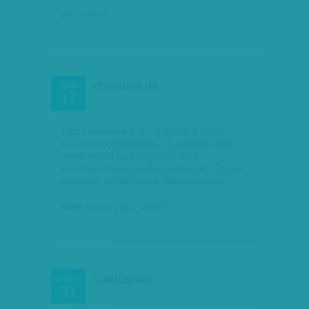
2011. május 8.
KONYHABIBLIÁK
ÁPR
17
Főzni mindenki tud – hangzik a nagy
Gusteau bölcsessége a L’ecsóban. Nem
mindenkiből lesz nagy séf, de a
konyhazseni bárhonnan érkezhet. Én már
lekéstem az elit klubot, lelkesedésem…
Bálint Orsolya
| 2011. április 17.
SZAKÁCSPÁPA
MÁRC
31