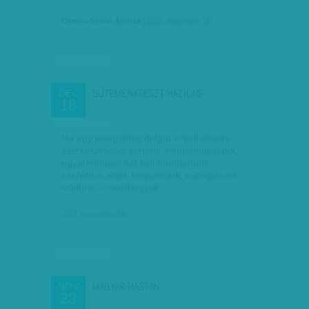
Cserna-Szabó András
| 2011. december 18.
SÜTEMÉNYTESZT HÁZILAG
DEC
18
Ha egy jellegzetes dolgot ki kell emelni
szerkesztőségi életünk mindennapjaiból,
egyértelműen azt kell mondanunk:
szeretünk enni. Majszolunk, ropogtatunk,
ízlelünk – csokihegyek,…
2011. december 18.
MAGYAR HASTAN
NOV
23