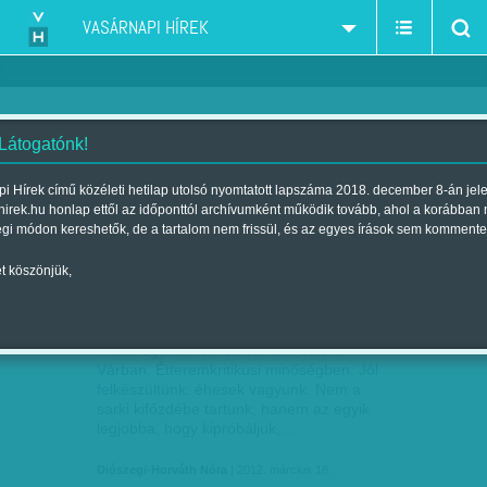
VASÁRNAPI HÍREK
 Látogatónk!
gasztronómia
szűkítés:
i Hírek című közéleti hetilap utolsó nyomtatott lapszáma 2018. december 8-án jel
hirek.hu honlap ettől az időponttól archívumként működik tovább, ahol a korábban
égi módon kereshetők, de a tartalom nem frissül, és az egyes írások sem kommente
t köszönjük,
RANDEVÚ A SERTÉS LÁBÁVAL
MÁRC
18
Titkos ügynökként surranunk este a
Várban. Étteremkritikusi minőségben. Jól
felkészültünk: éhesek vagyunk. Nem a
sarki kifőzdébe tartunk, hanem az egyik
legjobba, hogy kipróbáljuk,…
Diószegi-Horváth Nóra
| 2012. március 18.