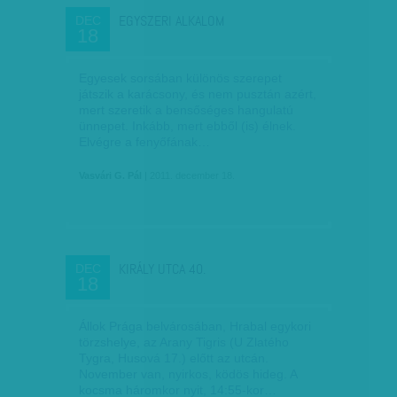
EGYSZERI ALKALOM
DEC
18
Egyesek sorsában különös szerepet
játszik a karácsony, és nem pusztán azért,
mert szeretik a bensőséges hangulatú
ünnepet. Inkább, mert ebből (is) élnek.
Elvégre a fenyőfának…
Vasvári G. Pál
| 2011. december 18.
KIRÁLY UTCA 40.
DEC
18
Állok Prága belvárosában, Hrabal egykori
törzshelye, az Arany Tigris (U Zlatého
Tygra, Husová 17.) előtt az utcán.
November van, nyirkos, ködös hideg. A
kocsma háromkor nyit, 14:55-kor…