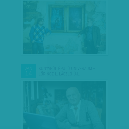
KÖNYVBŐL ÉPÜLŐ UNIVERZUM –
JAN
14
LŐRINCZ L. LÁSZLÓ ÚJ…