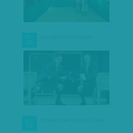
AIDS-ESEK ÉS ÖNGYILKOSOK
DEC
31
TÓTH KRISZTINA: DŐLNI FOG A PÉNZ
DEC
31