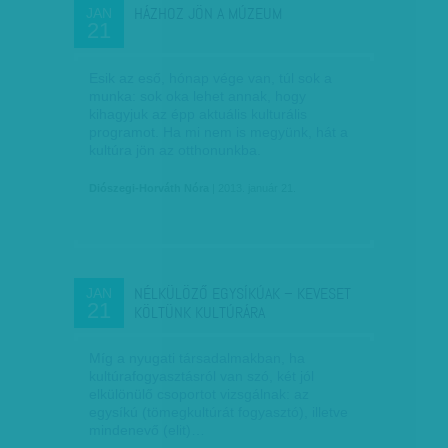
HÁZHOZ JÖN A MÚZEUM
JAN
21
Esik az eső, hónap vége van, túl sok a
munka: sok oka lehet annak, hogy
kihagyjuk az épp aktuális kulturális
programot. Ha mi nem is megyünk, hát a
kultúra jön az otthonunkba.
Diószegi-Horváth Nóra
| 2013. január 21.
NÉLKÜLÖZŐ EGYSÍKÚAK – KEVESET
JAN
21
KÖLTÜNK KULTÚRÁRA
Míg a nyugati társadalmakban, ha
kultúrafogyasztásról van szó, két jól
elkülönülő csoportot vizsgálnak: az
egysíkú (tömegkultúrát fogyasztó), illetve
mindenevő (elit)…