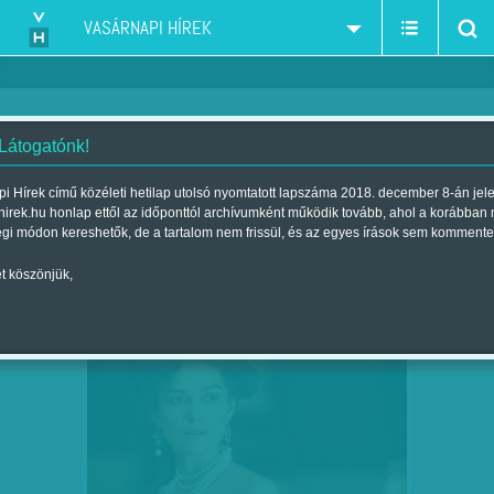
VASÁRNAPI HÍREK
 Látogatónk!
kultúra
szűkítés:
i Hírek című közéleti hetilap utolsó nyomtatott lapszáma 2018. december 8-án jel
hirek.hu honlap ettől az időponttól archívumként működik tovább, ahol a korábban
égi módon kereshetők, de a tartalom nem frissül, és az egyes írások sem kommente
t köszönjük,
FORGÓSZÍNPADRA ÁLMODOTT
JAN
29
TOLSZTOJ