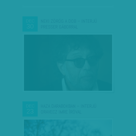
NEKI ZÖRÖG A DOB – INTERJÚ
DEC
30
PRESSER GÁBORRAL
HAZA DARABOKBAN – INTERJÚ
DEC
23
ORAVECZ IMRE ÍRÓVAL