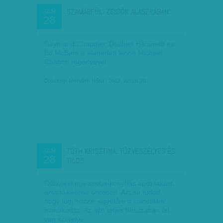
SZAMÁRFÜL: ZSIDÓK ALASZKÁBAN
JAN
28
Raymond Chandler, Dashiell Hammett és
Ed McBain is elégedett lenne Michael
Chabon regényével.
Diószegi-Horváth Nóra
| 2013. január 28.
TÓTH KRISZTINA: TŰZVESZÉLYES ÉS
JAN
28
TILOS
Örököltél egy szoba-konyhás apró lakást,
amit ki kellene ürítened. Azt se tudod,
hogy fogj hozzá: egyelőre a kulcsokkal
ismerkedsz. Az ajtó teljes hosszában fel
van szerelve…