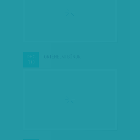
TÖRTÉNELMI BŰNÖK
DEC
10