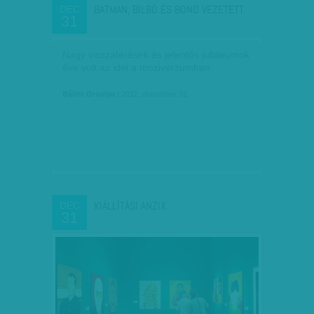
BATMAN, BILBÓ ÉS BOND VEZETETT
DEC
31
Nagy visszatérések és jelentős jubileumok
éve volt az idei a moziverzumban.
Bálint Orsolya
| 2012. december 31.
KIÁLLÍTÁSI ANZIX
DEC
31