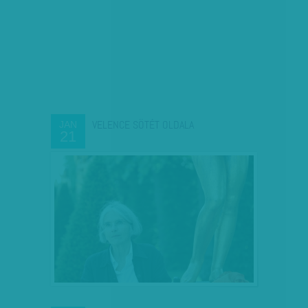
VELENCE SÖTÉT OLDALA
JAN
21