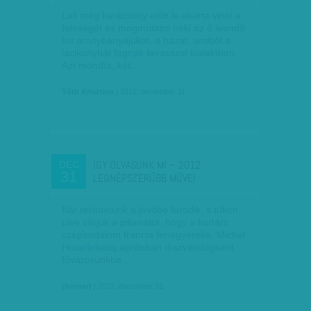
Lali még karácsony előtt le akarta vinni a
feleségét és megmutatni neki az ő leendő
kis aranybányájukat, a házat, amiből a
lacikonyhát fognak tavasszal kialakítani.
Azt mondta, két…
Tóth Krisztina
| 2012. december 31.
ÍGY OLVASUNK MI – 2012
DEC
31
LEGNÉPSZERŰBB MŰVEI
Bár tekintetünk a jövőbe fúródik, s tűkön
ülve várjuk a pillanatot, hogy a kortárs
szépirodalom francia fenegyereke, Michel
Houellebecq áprilisban díszvendégként
fővárosunkba…
(horner)
| 2012. december 31.