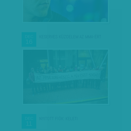
KESERVES KÜZDELEM AZ MMA-ÉRT
DEC
16
NYITOTT FIÓK: KELETI
DEC
11