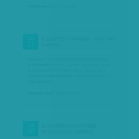
Kertész Anna
| 2013. január 21.
ELSZIGETELT KORTÁRSAK – HOVÁ TART
JAN
21
A MAGYAR…
Jóllehet a kortárs képzőművészet mindig
is érthetetlen volt a „civilek” számára, azon
mégsem rökönyödünk meg, ha egy-egy
aukción dollármilliókért cserélnek gazdát a
legnagyobb…
Lebhardt Olivér
| 2013. január 21.
ÁLLÓHÁBORÚ A KULTÚRÁBAN –
JAN
20
INTERJÚ GULYÁS GÁBORRAL