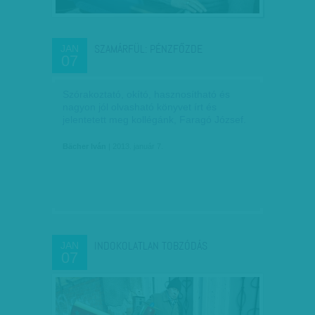
SZAMÁRFÜL: PÉNZFŐZDE
JAN
07
Szórakoztató, okító, hasznosítható és
nagyon jól olvasható könyvet írt és
jelentetett meg kollégánk, Faragó József.
Bächer Iván
| 2013. január 7.
INDOKOLATLAN TOBZÓDÁS
JAN
07