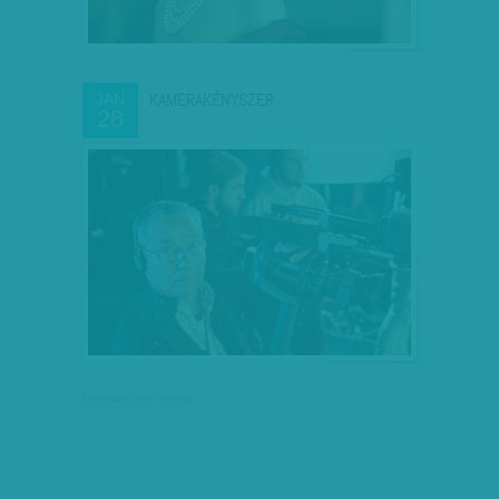
KAMERAKÉNYSZER
JAN
28
társadalmi célú hirdetés