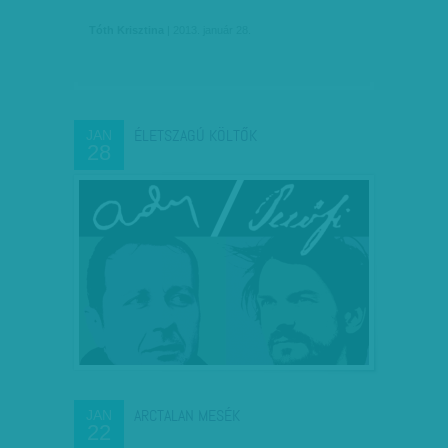
Tóth Krisztina
| 2013. január 28.
ÉLETSZAGÚ KÖLTŐK
JAN
28
ARCTALAN MESÉK
JAN
22