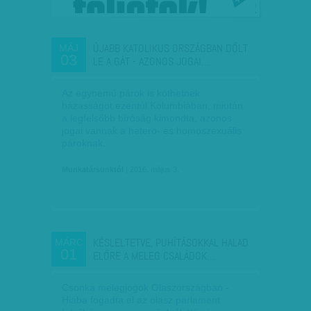
ÚJABB KATOLIKUS ORSZÁGBAN DŐLT
MÁJ
03
LE A GÁT - AZONOS JOGAI…
Az egynemű párok is köthetnek
házasságot ezentúl Kolumbiában, miután
a legfelsőbb bíróság kimondta, azonos
jogai vannak a hetero- és homoszexuális
pároknak.
Munkatársunktól
| 2016. május 3.
KÉSLELTETVE, PUHÍTÁSOKKAL HALAD
MÁRC
01
ELŐRE A MELEG CSALÁDOK…
Csonka melegjogok Olaszországban -
Hiába fogadta el az olasz parlament