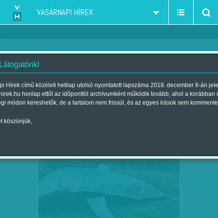
VASÁRNAPI HÍREK
 Látogatónk!
homoszexualitás-melegek-leszbikusok
szűkítés:
i Hírek című közéleti hetilap utolsó nyomtatott lapszáma 2018. december 8-án jel
hirek.hu honlap ettől az időponttól archívumként működik tovább, ahol a korábban
égi módon kereshetők, de a tartalom nem frissül, és az egyes írások sem kommente
t köszönjük,
BÁLNASIMOGATÓ A HORTOBÁGYON
SZEP
22