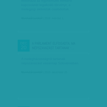
felsőháza az egyneműek élettársi
kapcsolatát legalizáló törvényt, a
melegjogi aktivisták csalódottak.
Munkatársunktól
| 2016. március 1.
A PARLAMENT ELFOGADTA, MA
DEC
20
NÉPSZAVAZÁST TARTANAK -…
A melegházasságról tartanak
népszavazást vasárnap Szlovéniában.
Munkatársunktól
| 2015. december 20.