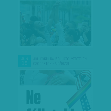
JÓL KÖRÜLRAJZOLHATÓ, VÉDTELEN
JÚN
18
CSOPORTOK - A PÁRIZSI…