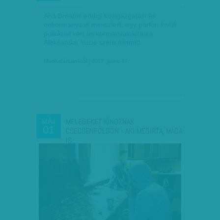
Ana Brnabic eddigi közigazgatási és
önkormányzati minisztert, egy párton kívüli
politikust kért fel kormányalakításra
Aleksandar Vucic szerb államfő.
Munkatársunktól
| 2017. június 17.
MELEGEKET KÍNOZNAK
MÁJ
01
CSECSENFÖLDÖN - AKI MEGÍRTA, MAGA
IS…