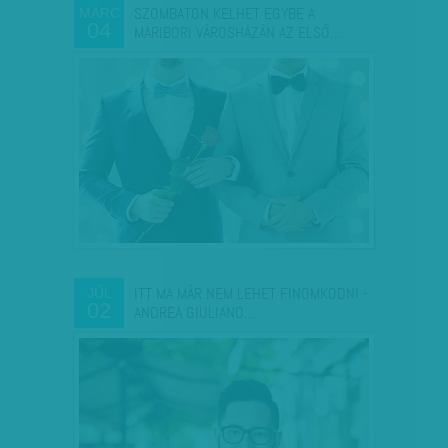
SZOMBATON KELHET EGYBE A
MÁRC
04
MARIBORI VÁROSHÁZÁN AZ ELSŐ…
ITT MA MÁR NEM LEHET FINOMKODNI -
JÚL
02
ANDREA GIULIANO…