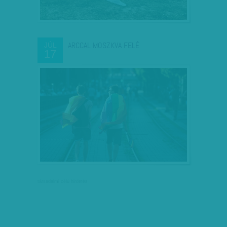
ARCCAL MOSZKVA FELÉ
JÚL
17
társadalmi célú hirdetés