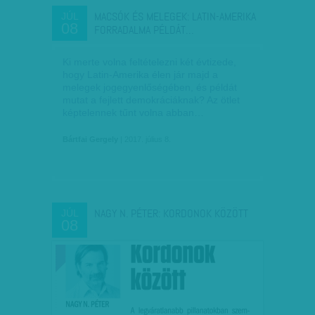
MACSÓK ÉS MELEGEK: LATIN-AMERIKA
JÚL
08
FORRADALMA PÉLDÁT…
Ki merte volna feltételezni két évtizede,
hogy Latin-Amerika élen jár majd a
melegek jogegyenlőségében, és példát
mutat a fejlett demokráciáknak? Az ötlet
képtelennek tűnt volna abban…
Bártfai Gergely
| 2017. július 8.
NAGY N. PÉTER: KORDONOK KÖZÖTT
JÚL
08