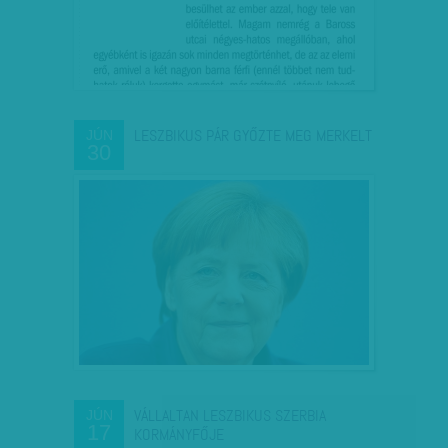
LESZBIKUS PÁR GYŐZTE MEG MERKELT
JÚN
30
VÁLLALTAN LESZBIKUS SZERBIA
JÚN
17
KORMÁNYFŐJE