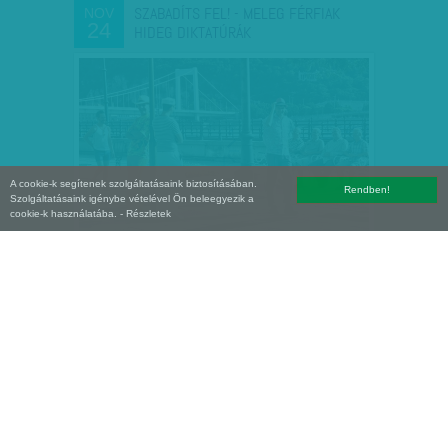
SZABADÍTS FEL! - MELEG FÉRFIAK
NOV
24
HIDEG DIKTATÚRÁK
A cookie-k segítenek szolgáltatásaink biztosításában.
Rendben!
Szolgáltatásaink igénybe vételével Ön beleegyezik a
cookie-k használatába.
- Részletek
KÖZEL A MEGOLDÁS: MINDKETTEN
SZEP
25
BIOLÓGIAI SZÜLEI LEHETNEK…