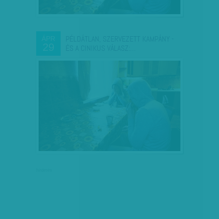
PÉLDÁTLAN, SZERVEZETT KAMPÁNY -
ÁPR
29
ÉS A CINIKUS VÁLASZ:…
hirdetés