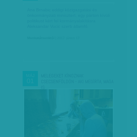
Ana Brnabic eddigi közigazgatási és
önkormányzati minisztert, egy párton kívüli
politikust kért fel kormányalakításra
Aleksandar Vucic szerb államfő.
Munkatársunktól
| 2017. június 17.
MELEGEKET KÍNOZNAK
MÁJ
01
CSECSENFÖLDÖN - AKI MEGÍRTA, MAGA
IS…