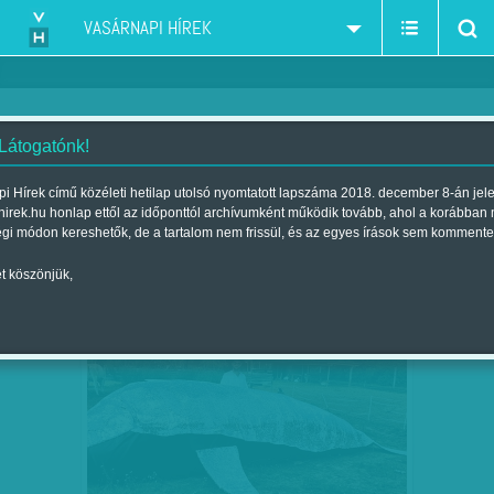
VASÁRNAPI HÍREK
 Látogatónk!
homoszexualitás-melegek-leszbikusok
szűkítés:
i Hírek című közéleti hetilap utolsó nyomtatott lapszáma 2018. december 8-án jel
hirek.hu honlap ettől az időponttól archívumként működik tovább, ahol a korábban
égi módon kereshetők, de a tartalom nem frissül, és az egyes írások sem kommente
t köszönjük,
BÁLNASIMOGATÓ A HORTOBÁGYON
SZEP
22