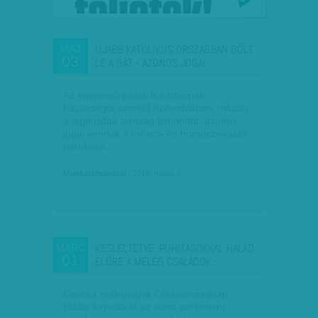
ÚJABB KATOLIKUS ORSZÁGBAN DŐLT
MÁJ
03
LE A GÁT - AZONOS JOGAI…
Az egynemű párok is köthetnek
házasságot ezentúl Kolumbiában, miután
a legfelsőbb bíróság kimondta, azonos
jogai vannak a hetero- és homoszexuális
pároknak.
Munkatársunktól
| 2016. május 3.
KÉSLELTETVE, PUHÍTÁSOKKAL HALAD
MÁRC
01
ELŐRE A MELEG CSALÁDOK…
Csonka melegjogok Olaszországban -
Hiába fogadta el az olasz parlament