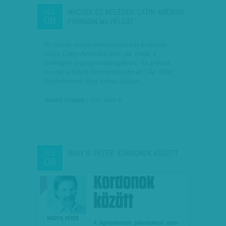
MACSÓK ÉS MELEGEK: LATIN-AMERIKA
JÚL
08
FORRADALMA PÉLDÁT…
Ki merte volna feltételezni két évtizede,
hogy Latin-Amerika élen jár majd a
melegek jogegyenlőségében, és példát
mutat a fejlett demokráciáknak? Az ötlet
képtelennek tűnt volna abban…
Bártfai Gergely
| 2017. július 8.
NAGY N. PÉTER: KORDONOK KÖZÖTT
JÚL
08