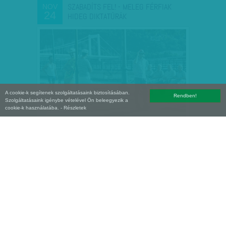
SZABADÍTS FEL! - MELEG FÉRFIAK
NOV
24
HIDEG DIKTATÚRÁK
A cookie-k segítenek szolgáltatásaink biztosításában.
Rendben!
Szolgáltatásaink igénybe vételével Ön beleegyezik a
cookie-k használatába.
- Részletek
KÖZEL A MEGOLDÁS: MINDKETTEN
SZEP
25
BIOLÓGIAI SZÜLEI LEHETNEK…