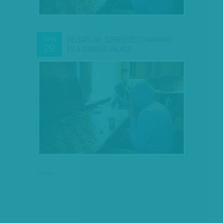
PÉLDÁTLAN, SZERVEZETT KAMPÁNY -
ÁPR
29
ÉS A CINIKUS VÁLASZ:…
hirdetés