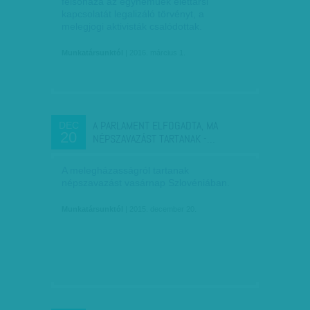
felsőháza az egyneműek élettársi
kapcsolatát legalizáló törvényt, a
melegjogi aktivisták csalódottak.
Munkatársunktól
| 2016. március 1.
A PARLAMENT ELFOGADTA, MA
DEC
20
NÉPSZAVAZÁST TARTANAK -…
A melegházasságról tartanak
népszavazást vasárnap Szlovéniában.
Munkatársunktól
| 2015. december 20.