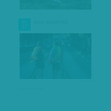
ARCCAL MOSZKVA FELÉ
JÚL
17
társadalmi célú hirdetés