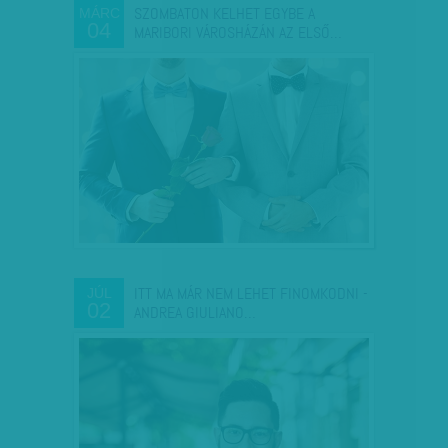
SZOMBATON KELHET EGYBE A
MÁRC
04
MARIBORI VÁROSHÁZÁN AZ ELSŐ…
ITT MA MÁR NEM LEHET FINOMKODNI -
JÚL
02
ANDREA GIULIANO…