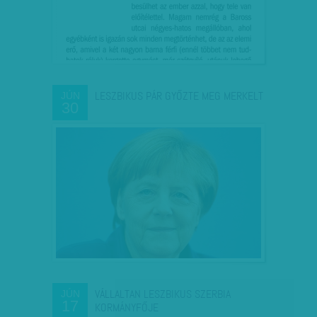
LESZBIKUS PÁR GYŐZTE MEG MERKELT
JÚN
30
VÁLLALTAN LESZBIKUS SZERBIA
JÚN
17
KORMÁNYFŐJE