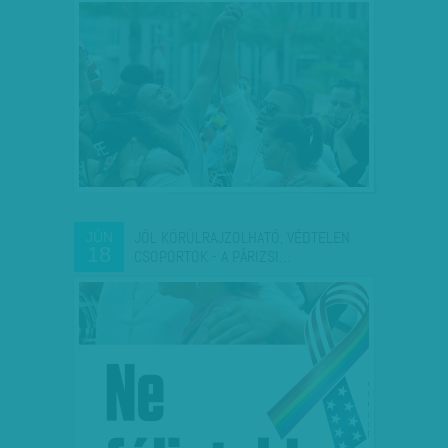
JÓL KÖRÜLRAJZOLHATÓ, VÉDTELEN
JÚN
18
CSOPORTOK - A PÁRIZSI…