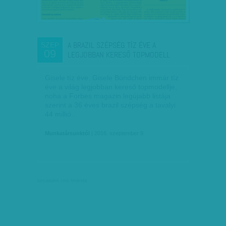
A BRAZIL SZÉPSÉG TÍZ ÉVE A
SZEP
09
LEGJOBBAN KERESŐ TOPMODELL
Gisele tíz éve. Gisele Bündchen immár tíz
éve a világ legjobban kereső topmodellje,
noha a Forbes magazin legújabb listája
szerint a 36 éves brazil szépség a tavalyi
44 millió…
Munkatársunktól
| 2016. szeptember 9.
társadalmi célú hirdetés