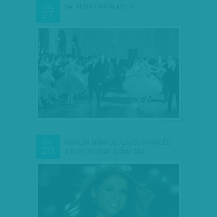
BALATONI PÁRVÁLASZTÓ
JÚL
27
MARILYN MONROE ALACSONYNAK ÉS
JÚL
20
TÚLSÚLYOSNAK SZÁMÍTANA