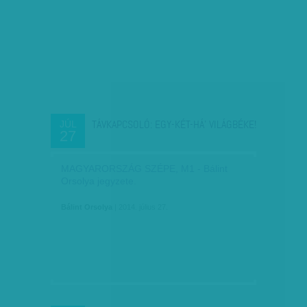
TÁVKAPCSOLÓ: EGY-KÉT-HÁ’ VILÁGBÉKE!
JÚL
27
MAGYARORSZÁG SZÉPE, M1 - Bálint
Orsolya jegyzete.
Bálint Orsolya
| 2014. július 27.