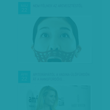
NEM FÉLNEK AZ ARCVESZTÉSTŐL
MÁJ
22
APITERÁPIÁTÓL A VAGINA-ÜLŐFÜRDŐN
ÁPR
22
ÁT A HANGFÜRDŐIG…