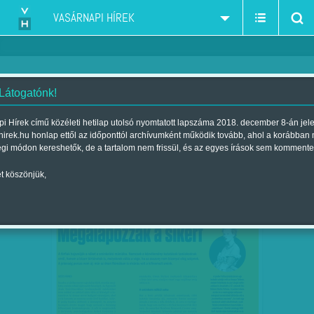
VASÁRNAPI HÍREK
 Látogatónk!
szépségverseny-szépségipar-női dolgok
szűkítés:
i Hírek című közéleti hetilap utolsó nyomtatott lapszáma 2018. december 8-án jel
hirek.hu honlap ettől az időponttól archívumként működik tovább, ahol a korábban
égi módon kereshetők, de a tartalom nem frissül, és az egyes írások sem kommente
t köszönjük,
MEGALAPOZZÁK A SIKERT - A FÉRFIAK
NOV
10
HAJSZOLJÁK A NŐKET A…