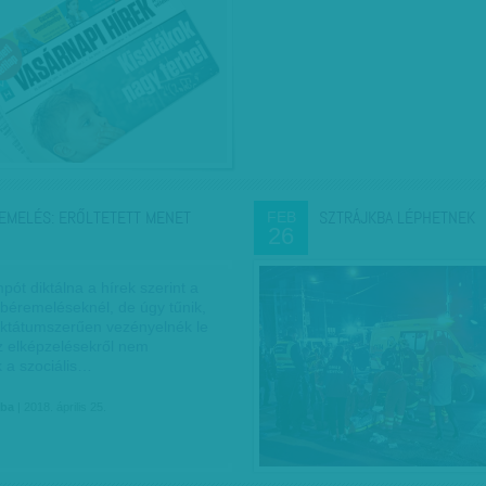
EMELÉS: ERŐLTETETT MENET
SZTRÁJKBA LÉPHETNEK
FEB
26
ót diktálna a hírek szerint a
béremeléseknél, de úgy tűnik,
diktátumszerűen vezényelnék le
Az elképzelésekről nem
k a szociális…
aba
| 2018. április 25.