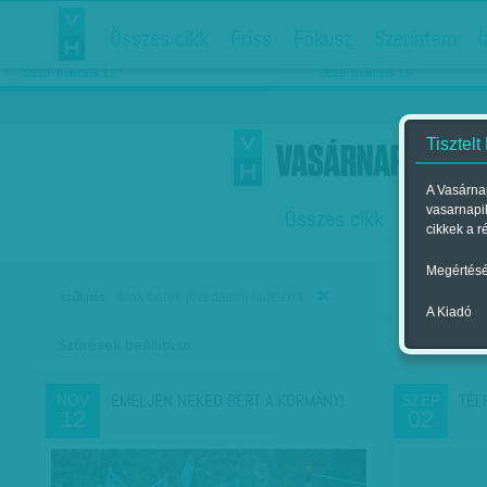
Összes cikk
Friss
Fókusz
Szerintem
Í
Chipekkel a rák ellen
Párkapcsolati matiné
2018. március 12.
2018. március 16.
Tisztelt
A Vasárnap
vasarnapi
Összes cikk
Friss
F
cikkek a r
Megértésé
árak-bérek-jövedelem-cafetéria
szűkítés:
A Kiadó
Szűrések beállítása
Szer
EMELJEN NEKED BÉRT A KORMÁNY!
TÉL
NOV
SZEP
12
02