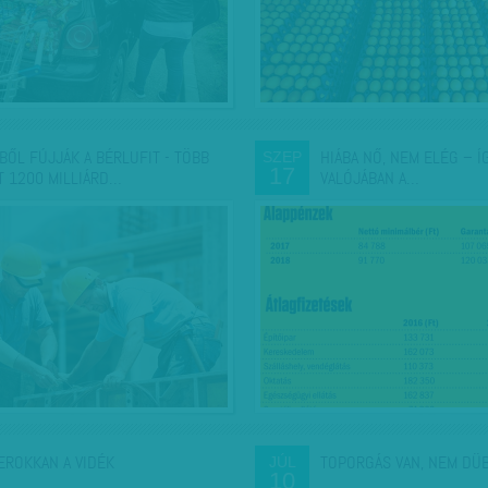
BŐL FÚJJÁK A BÉRLUFIT - TÖBB
HIÁBA NŐ, NEM ELÉG – Í
SZEP
17
T 1200 MILLIÁRD…
VALÓJÁBAN A…
EROKKAN A VIDÉK
TOPORGÁS VAN, NEM DÜ
JÚL
10