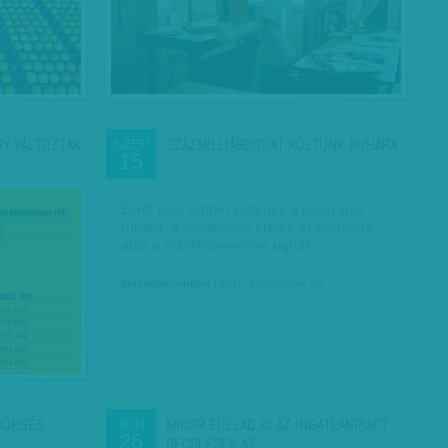
GY VÁLTOZTAK
SZÁZMILLIÁRDOKAT KÖLTÜNK RUHÁRA
SZEP
15
Évről évre többet költenek a magyarok
ruhára, a vásárlások értéke öt esztendő
alatt a másfélszeresére ugrott.
Munkatársunktól
| 2017. szeptember 15.
BÖRGÉS
MIKOR FULLAD KI AZ INGATLANPIAC?
JÚN
26
BECSLÉSEK AZ…