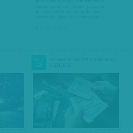
míg az állami cégek és intézmények
vezetői „pofátlanul magas” pénzeket
tesznek zsebre, az emberek egyre
rosszabbul élnek. A kormánypártot –…
B. T.
| 2018. június 26.
ERZSÉBET-UTALVÁNYOK: 36 EZRES A
FEB
18
VESZTESÉG -…