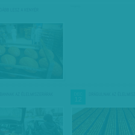
hirdetés
GÁBB LESZ A KENYÉR
BANNAK AZ ÉLELMISZERÁRAK
DRÁGULNAK AZ ÉLELMIS
DEC
12