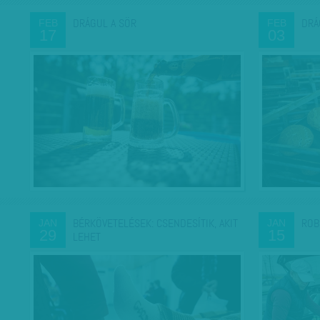
DRÁGUL A SÖR
DRÁ
FEB
FEB
17
03
BÉRKÖVETELÉSEK: CSENDESÍTIK, AKIT
ROB
JAN
JAN
29
15
LEHET