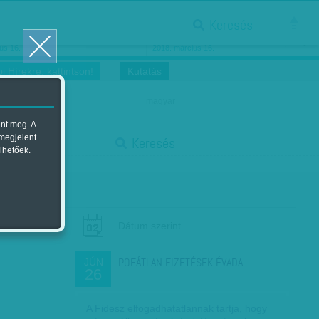
Keresés
ősnők nőnapra
Megtáncoltatott Oscar-szobor
us 16.
2018. március 16.
i Hírekre, kattintson!
Kutatás
magyar
ent meg. A
start
 megjelent
Keresés
lhetőek.
stop
Dátum szerint
POFÁTLAN FIZETÉSEK ÉVADA
JÚN
26
A Fidesz elfogadhatatlannak tartja, hogy