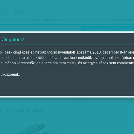
hirdetés
zlés
Sport
Ha még egyszer nyolcvanéves…
Barbie-h
2018. március 16.
2018. márci
Már előfizethet a Vasárnap
 Látogatónk!
i Hírek című közéleti hetilap utolsó nyomtatott lapszáma 2018. december 8-án jel
hirek.hu honlap ettől az időponttól archívumként működik tovább, ahol a korábban
ókusz
Szerintem
Ízlés
Sport
égi módon kereshetők, de a tartalom nem frissül, és az egyes írások sem kommente
t köszönjük,
ző szerint
Címke szerint
társadalmi célú hirdetés
RE LESZ CSAK BÉRALKU