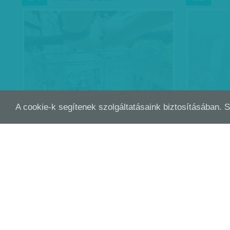
A cookie-k segítenek szolgáltatásaink biztosításában. 
FÁJNI FOG EZ AZ ÉV - DURVÁN
A L
JÚN
JÚN
13
06
MEGUGRANAK A MINDENNAPI…
ÓRÁ
-
Munkatársunktól
| 2017. június 13.