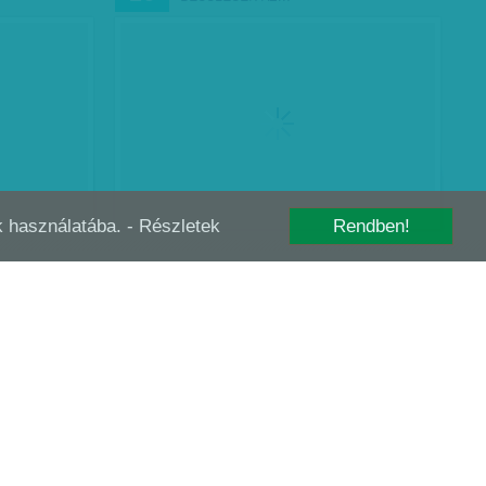
-k használatába.
- Részletek
Rendben!
HET, HOGY AZ
DURVA ÁREMELKEDÉS, NAGY TERÜLETI
MÁJ
19
KÜLÖNBSÉGEKKEL
15,4 százalék – átlagosan ennyivel nőttek
a lakásárak tavaly az országban a Magyar
Nemzeti Bank adatai szerint.
Munkatársunktól
| 2017. május 19.