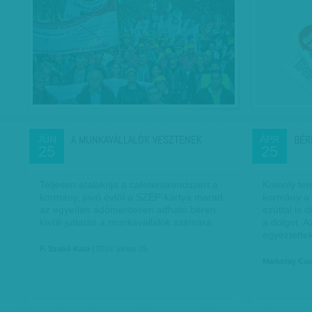
A MUNKAVÁLLALÓK VESZTENEK
BÉR
JÚN
ÁPR
25
25
Teljesen átalakítja a cafeteriarendszert a
Komoly temp
kormány, jövő évtől a SZÉP-kártya marad
kormány a 
az egyetlen adómentesen adható béren
ezúttal is 
kívüli juttatás a munkavállalók számára.
a dolgot. 
egyeztette
F. Szabó Kata
| 2018. június 25.
Markotay Cs