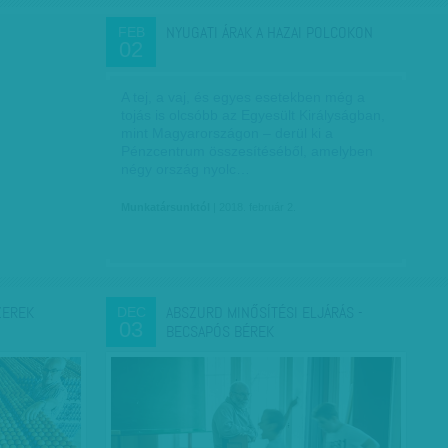
NYUGATI ÁRAK A HAZAI POLCOKON
FEB
02
A tej, a vaj, és egyes esetekben még a
tojás is olcsóbb az Egyesült Királyságban,
mint Magyarországon – derül ki a
Pénzcentrum összesítéséből, amelyben
négy ország nyolc…
Munkatársunktól
| 2018. február 2.
ZEREK
ABSZURD MINŐSÍTÉSI ELJÁRÁS -
DEC
03
BECSAPÓS BÉREK