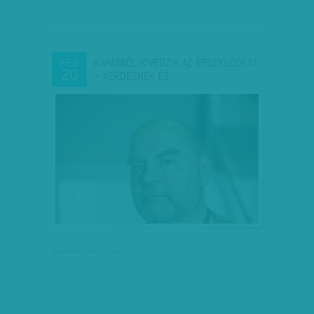
KAPÁSBÓL KIVÉGZIK AZ ÉRDEKLŐDÉST
FEB
20
– KÉRDÉSNEK ÉS…
társadalmi célú hirdetés