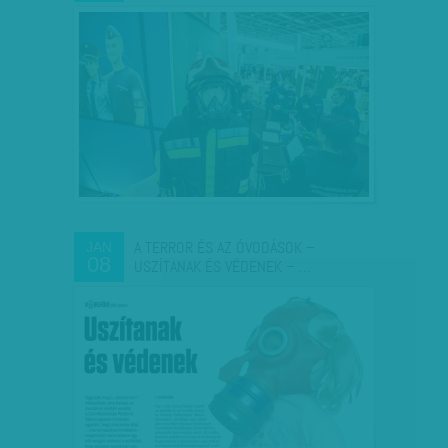
A TERROR ÉS AZ ÓVODÁSOK –
JAN
08
USZÍTANAK ÉS VÉDENEK – …