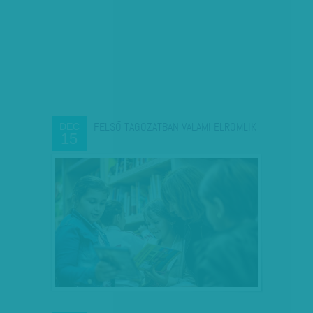
FELSŐ TAGOZATBAN VALAMI ELROMLIK
DEC
15