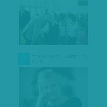
TAGADJÁK A JÖVŐT – LANNERT JUDIT A
NOV
07
MÚLTBA…