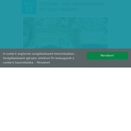
ZŰRZAVAR – NEM JÁR MINDENKINEK
SZEP
12
INGYENES TANKÖNYV –…
A cookie-k segítenek szolgáltatásaink biztosításában.
Rendben!
Szolgáltatásaink igénybe vételével Ön beleegyezik a
cookie-k használatába.
- Részletek
ÚJABB NEHÉZ TANÉV
SZEP
03