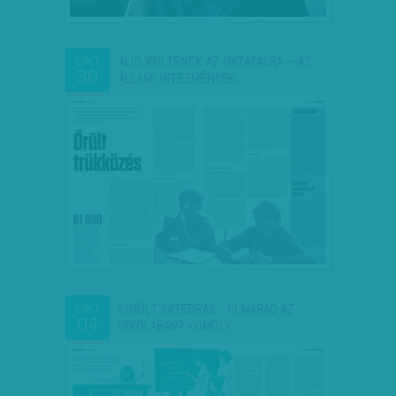
ALIG KÖLTENEK AZ OKTATÁSRA – AZ
OKT
30
ÁLLAMI INTÉZMÉNYEK…
KIHŰLT KATEDRÁK - KI MARAD AZ
OKT
04
ISKOLÁBAN? KOMOLY…