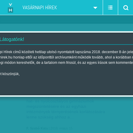
VASÁRNAPI HÍREK
 Látogatónk!
közoktatás
szűkítés:
i Hírek című közéleti hetilap utolsó nyomtatott lapszáma 2018. december 8-án jel
hirek.hu honlap ettől az időponttól archívumként működik tovább, ahol a korábban
égi módon kereshetők, de a tartalom nem frissül, és az egyes írások sem kommente
t köszönjük,
TAGADJÁK A PROBLÉMÁT IS
MÁJ
15
Radikális lépésekre, iskolabezárásokra, a
hat- és nyolcosztályos gimnáziumok
megszüntetésére és az egyházi
intézmények térnyerésének korlátozására
lenne szükség ahhoz a…
F. Szabó Kata
| 2018. május 15.