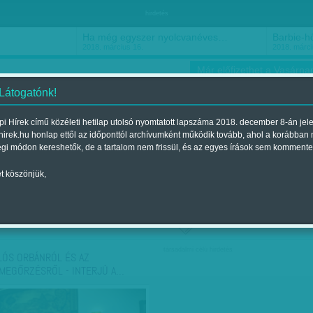
hirdetés
Ha még egyszer nyolcvanéves…
Barbie-h
2018. március 16.
2018. márci
Már előfizethet a Vasárnap
 Látogatónk!
i Hírek című közéleti hetilap utolsó nyomtatott lapszáma 2018. december 8-án jel
hirek.hu honlap ettől az időponttól archívumként működik tovább, ahol a korábban
ókusz
Szerintem
Ízlés
Sport
égi módon kereshetők, de a tartalom nem frissül, és az egyes írások sem kommente
t köszönjük,
ző szerint
Címke szerint
társadalmi célú hirdetés
LÓS ORBÁNRÓL ÉS AZ
MEGŐRZÉSRŐL - INTERJÚ A…