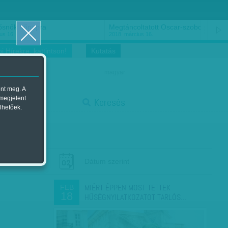
ősnők nőnapra
Megtáncoltatott Oscar-szobor
us 16.
2018. március 16.
i Hírekre, kattintson!
Kutatás
magyar
ent meg. A
start
 megjelent
Keresés
lhetőek.
stop
Dátum szerint
MIÉRT ÉPPEN MOST TETTEK
FEB
18
HŰSÉGNYILATKOZATOT TARLÓS…