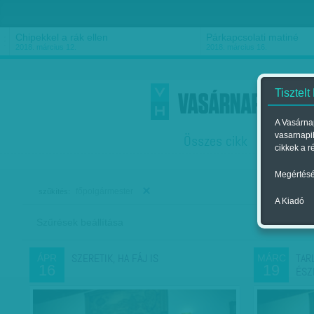
Chipekkel a rák ellen
Párkapcsolati matiné
2018. március 12.
2018. március 16.
Tisztelt
A Vasárnap
vasarnapi
Összes cikk
Friss
F
cikkek a r
Megértésé
főpolgármester
szűkítés:
A Kiadó
Szűrések beállítása
Szer
SZERETIK, HA FÁJ IS
TAR
ÁPR
MÁRC
16
19
ÉSZ