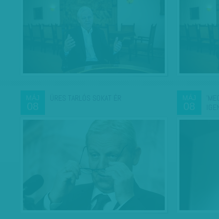
ÜRES TARLÓS SOKAT ÉR
'ME
MÁJ
MÁJ
08
08
IGE