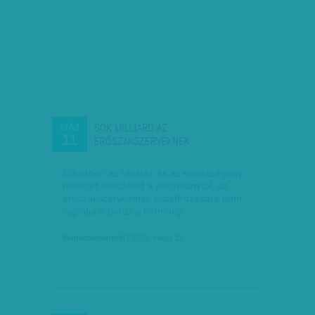
SOK MILLIÁRD AZ
MÁJ
11
ERŐSZAKSZERVEKNEK
Miközben az oktatás és az egészségügy
mindjárt beszakad a pénzhiánytól, az
erőszakszervezetek kistafírozására nem
sajnálja a pénzt a kormány.
Munkatársunktól
| 2016. május 11.