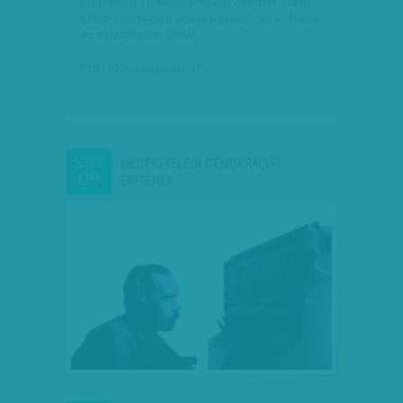
budapesti Tüskecsarnokot október 3-án,
ekkor rendezték volna ugyanis az V. Budo-
és Küzdősport Gálát.
FTB
| 2015. szeptember 27.
MEGFIGYELÉSI DEMOKRÁCIÁT
SZEP
09
ÉPÍTENEK