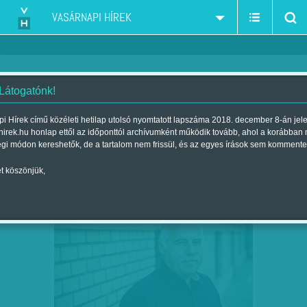
VASÁRNAPI HÍREK
 Látogatónk!
Terrorelhárítási Központ-TEK
szűkítés:
i Hírek című közéleti hetilap utolsó nyomtatott lapszáma 2018. december 8-án jel
hirek.hu honlap ettől az időponttól archívumként működik tovább, ahol a korábban
égi módon kereshetők, de a tartalom nem frissül, és az egyes írások sem kommente
t köszönjük,
AHOL A KARÁCSONY IS
DEC
03
NEMZETBIZTONSÁGI KOCKÁZAT