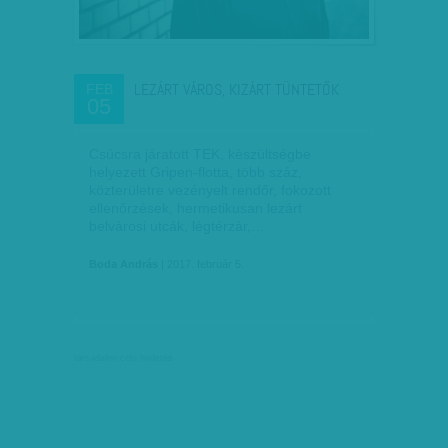
LEZÁRT VÁROS, KIZÁRT TÜNTETŐK
FEB
05
Csúcsra járatott TEK, készültségbe
helyezett Gripen-flotta, több száz,
közterületre vezényelt rendőr, fokozott
ellenőrzések, hermetikusan lezárt
belvárosi utcák, légtérzár,…
Boda András
| 2017. február 5.
társadalmi célú hirdetés