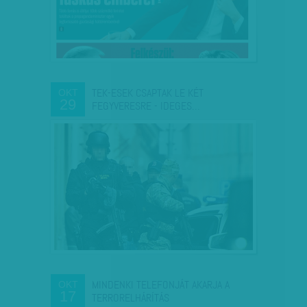
TEK-ESEK CSAPTAK LE KÉT
OKT
29
FEGYVERESRE - IDEGES…
MINDENKI TELEFONJÁT AKARJA A
OKT
17
TERRORELHÁRÍTÁS