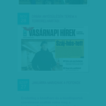
ORBÁN ANYÓSÜLÉSÉN TEREM A
NOV
28
TERRORELHÁRÍTÁSI…
JANUÁRRA MARADNAK A POFONOK
SZEP
27
Eredetileg a közelharc és a küzdősportok
szerelmesei szállták volna meg a