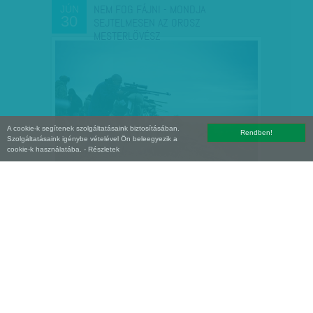
NEM FOG FÁJNI - MONDJA
JÚN
30
SEJTELMESEN AZ OROSZ
MESTERLÖVÉSZ
A cookie-k segítenek szolgáltatásaink biztosításában.
Rendben!
Szolgáltatásaink igénybe vételével Ön beleegyezik a
cookie-k használatába.
- Részletek
MÁS-MÁS VÉDI ORBÁNT, ÁDERT,
ÁPR
12
KÖVÉRT... - A TROJKA…