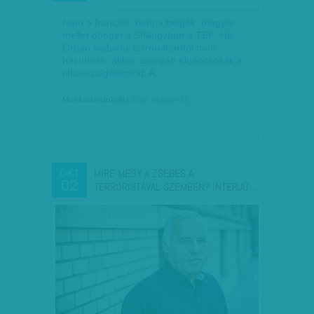
Nem a franciák, nem a belgák: magyar
mellet dönget a SIMügyben a TEK. Ha
Orbán kedvenc terrorelhárítói nem
hazudnak, akkor csúnyán elgáncsolták a
titkosszolgálatokat. A…
Munkatársunktól
| 2016. október 17.
MIRE MEGY A ZSEBES A
OKT
02
TERRORISTÁVAL SZEMBEN? INTERJÚ…