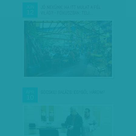
JÓ NEKÜNK, HA ITT MULAT A FÉL
JÚN
12
VILÁG? - FÓKUSZBAN: TELI…
BÖCSKEI BALÁZS: EGYBŐL HÁROM?
ÁPR
10