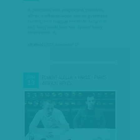
A gáncsolás már megtörtént, rendőrök
állnak a feltápászkodó apa és gyermeke
mellett, és a magyar rendőrök arcáról is
lerí, hogy senki nem érti, ilyesmi hogy
történhetett. A…
VH ajánló
| 2015. szeptember 12.
ELMENT ALÓLUK A VÁROS - PÁROS
ÁPR
13
INTERJÚ BÉKÉS…