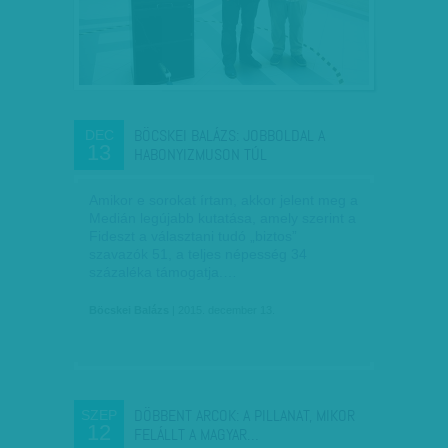
BÖCSKEI BALÁZS: JOBBOLDAL A
DEC
13
HABONYIZMUSON TÚL
Amikor e sorokat írtam, akkor jelent meg a
Medián legújabb kutatása, amely szerint a
Fideszt a választani tudó „biztos”
szavazók 51, a teljes népesség 34
százaléka támogatja.…
Böcskei Balázs
| 2015. december 13.
DÖBBENT ARCOK: A PILLANAT, MIKOR
SZEP
12
FELÁLLT A MAGYAR…