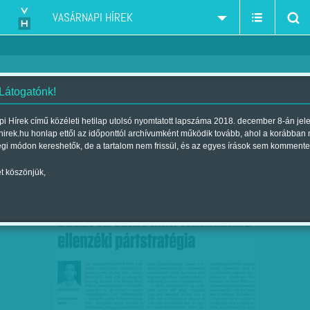
VASÁRNAPI HÍREK
 Látogatónk!
Böcskei Balázs
szűkítés:
i Hírek című közéleti hetilap utolsó nyomtatott lapszáma 2018. december 8-án jel
hirek.hu honlap ettől az időponttól archívumként működik tovább, ahol a korábban
égi módon kereshetők, de a tartalom nem frissül, és az egyes írások sem kommente
t köszönjük,
BÖCSKEI BALÁZS: GODOT-RA VÁRÁS
SZEP
10
MINT LEKÜZDENDŐ…