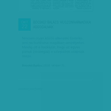
BÖCSKEI BALÁZS: HUSZONHARMADIKAI
OKT
22
AGGODALMAK
Nincsen olyan közös ellenzéki tüntetés,
ami ne hordozna magában veszélyeket.
Mindig ott a kockázat, hogy az egyes
pártok (stratégiái) a színpadon csapnak
össze.
Böcskei Balázs
| 2016. október 22.
társadalmi célú hirdetés