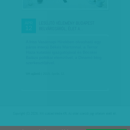
LESÚJTÓ VÉLEMÉNY BUDAPEST
ÁPR
12
BELVÁROSÁRÓL, ÉLET A…
A friss Vasárnapi Hírekben olvasható egy
páros interjú Békés Mártonnal, a Terror
Háza kutatási igazgatójával és Böcskei
Balázs politikai elemzővel, a Dinamó blog
szerkesztőjével.…
VH ajánló
| 2015. április 12.
Copyright (C) 2026, XXI század Média Kft. Az oldal szerzői jogi oltalom alatt áll.