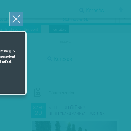
Keresés
ősnők nőnapra
Megtáncoltatott Oscar-szobor
us 16.
2018. március 16.
i Hírekre, kattintson!
Kutatás
magyar
ent meg. A
start
 megjelent
Keresés
lhetőek.
stop
Dátum szerint
MI LETT BELŐLÜNK?
SZEP
20
SEGÉLYRAKOMÁNNYAL JÁRTUNK…