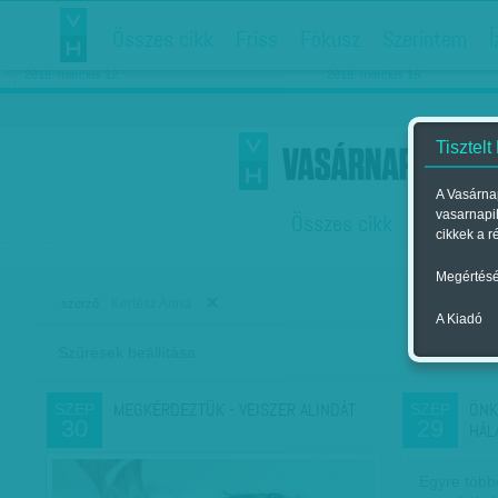
Összes cikk
Friss
Fókusz
Szerintem
Í
Chipekkel a rák ellen
Párkapcsolati matiné
2018. március 12.
2018. március 16.
Tisztelt
A Vasárnap
vasarnapi
Összes cikk
Friss
F
cikkek a r
Megértésé
Kertész Anna
szerző:
A Kiadó
Szűrések beállítása
Szer
MEGKÉRDEZTÜK - VEISZER ALINDÁT
ÖNK
SZEP
SZEP
30
29
HÁL
Egyre többe