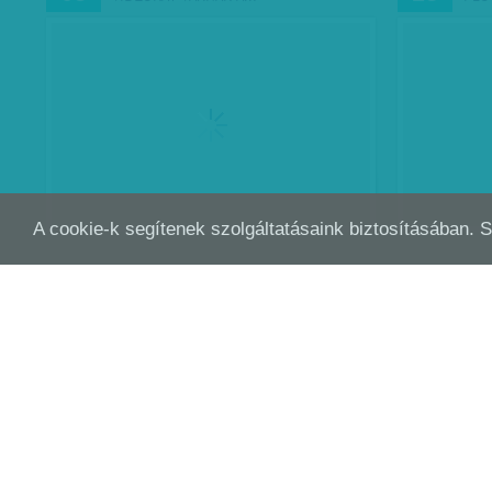
A cookie-k segítenek szolgáltatásaink biztosításában. 
MÁRTÍRSZEREP HELYETT SAJÁT IDŐT A
LES
MÁRC
MÁRC
08
01
NŐKNEK!
HA 