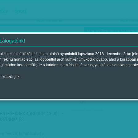
hirdetés
zlés
Sport
Ha még egyszer nyolcvanéves…
Barbie-h
2018. március 16.
2018. márci
Már előfizethet a Vasárnap
 Látogatónk!
i Hírek című közéleti hetilap utolsó nyomtatott lapszáma 2018. december 8-án jel
hirek.hu honlap ettől az időponttól archívumként működik tovább, ahol a korábban
ókusz
Szerintem
Ízlés
Sport
égi módon kereshetők, de a tartalom nem frissül, és az egyes írások sem kommente
t köszönjük,
ző szerint
Címke szerint
társadalmi célú hirdetés
ÉNTESEKNEK ADNI DUPLÁN JÓ... -
ASZÍNHÁZ ÉS…
n fejezik ki hálájukat a