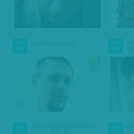
EMBERTELEN SZÍNJÁTÉK
KÖS
MÁJ
MÁJ
04
03
MER
HÍD A SZILÍCIUM-VÖLGYBE - RÖVID
ELM
ÁPR
MÁRC
08
23
VIDEÓKAT VÁRNAK A…
FLU