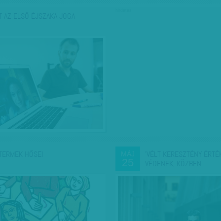
hirdetés
T AZ ELSŐ ÉJSZAKA JOGA
TERMEK HŐSEI
'VÉLT KERESZTÉNY ÉRTÉ
MÁJ
25
VÉDENEK, KÖZBEN…