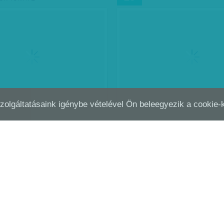
Szolgáltatásaink igénybe vételével Ön beleegyezik a cookie
BŐL TÁMAD A SZÖRNYŰ BETEGSÉG,
AKIKNEK NEM SIKERÜLH
FEB
18
ÚJRA FERTŐZNI TUD