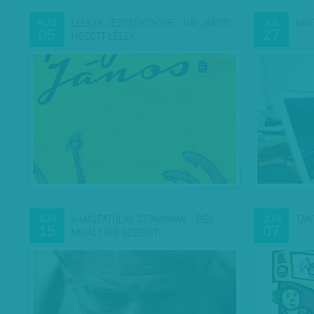
LELKEK JEGYZŐKÖNYVE - HÁY JÁNOS:
MIN
AUG
JÚL
05
27
HOZOTT LÉLEK
A MASZATOLÁS SZINONIMÁI - DÉS
TAN
JÚN
JÚN
15
07
MIHÁLY ÍRÓ SZERINT…