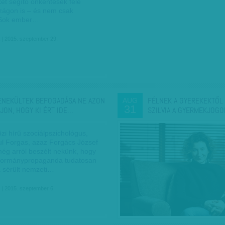
et segítő önkéntesek felé
ágon is – és nem csak
.Sok ember…
| 2015. szeptember 29.
ENEKÜLTEK BEFOGADÁSA NE AZON
FÉLNEK A GYEREKEKTŐL
AUG
31
JON, HOGY KI ÉRT IDE…
SZILVIA A GYERMEKJOG
zi hírű szociálpszichológus,
l Forgas, azaz Forgács József
még arról beszélt nekünk, hogy
kormánypropaganda tudatosan
a sérült nemzeti…
| 2015. szeptember 6.