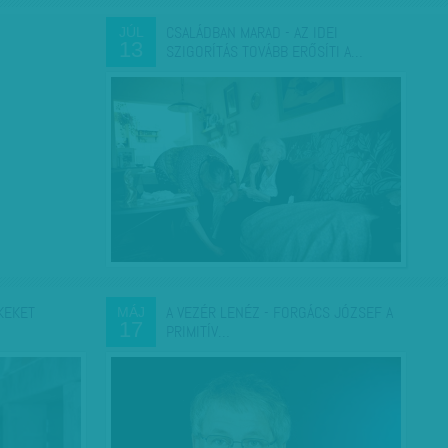
CSALÁDBAN MARAD - AZ IDEI
JÚL
13
SZIGORÍTÁS TOVÁBB ERŐSÍTI A…
KEKET
A VEZÉR LENÉZ - FORGÁCS JÓZSEF A
MÁJ
17
PRIMITÍV…