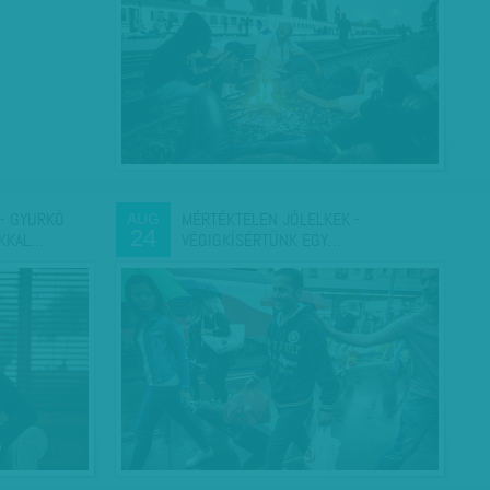
 - GYURKÓ
MÉRTÉKTELEN JÓLELKEK -
AUG
24
OKKAL…
VÉGIGKÍSÉRTÜNK EGY…