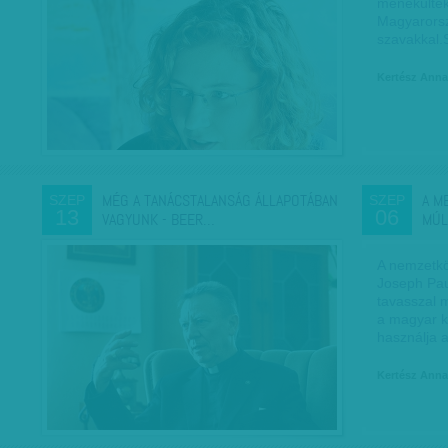
menekültek
Magyarorsz
szavakkal
Kertész Anna
MÉG A TANÁCSTALANSÁG ÁLLAPOTÁBAN
A M
SZEP
SZEP
13
06
VAGYUNK - BEER…
MÚL
A nemzetkö
Joseph Pau
tavasszal 
a magyar 
használja 
Kertész Anna