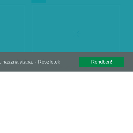
-k használatába.
- Részletek
Rendben!
ET
DOKTOR ÚR FŰSZERESE
FEB
11